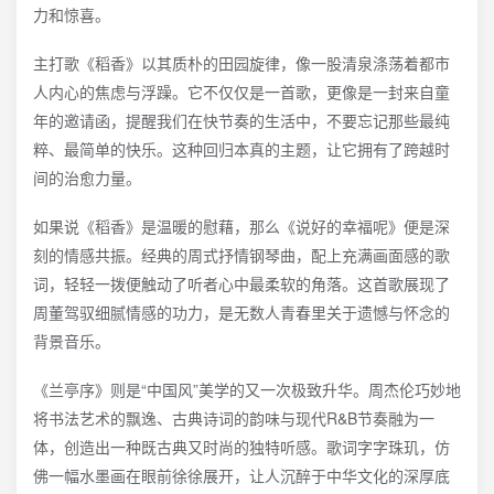
力和惊喜。
主打歌《稻香》以其质朴的田园旋律，像一股清泉涤荡着都市
人内心的焦虑与浮躁。它不仅仅是一首歌，更像是一封来自童
年的邀请函，提醒我们在快节奏的生活中，不要忘记那些最纯
粹、最简单的快乐。这种回归本真的主题，让它拥有了跨越时
间的治愈力量。
如果说《稻香》是温暖的慰藉，那么《说好的幸福呢》便是深
刻的情感共振。经典的周式抒情钢琴曲，配上充满画面感的歌
词，轻轻一拨便触动了听者心中最柔软的角落。这首歌展现了
周董驾驭细腻情感的功力，是无数人青春里关于遗憾与怀念的
背景音乐。
《兰亭序》则是“中国风”美学的又一次极致升华。周杰伦巧妙地
将书法艺术的飘逸、古典诗词的韵味与现代R&B节奏融为一
体，创造出一种既古典又时尚的独特听感。歌词字字珠玑，仿
佛一幅水墨画在眼前徐徐展开，让人沉醉于中华文化的深厚底