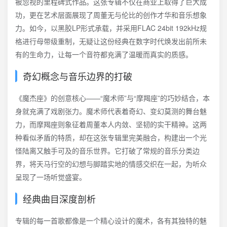
被忽视的里程碑式作品。这张专辑不仅在商业上取得了巨大成
功，更在艺术层面展现了周董无与伦比的创作才华和音乐想象
力。如今，以黑胶LP形式承载，并采用FLAC 24bit 192kHz规
格进行母带级重制，无疑让这份经典在数字时代焕发出前所未
有的生命力，让每一个音符都充满了温暖而真实的质感。
奇幻概念与音乐边界的打破
《魔杰座》的创意核心——“魔术师”与“摩羯座”的巧妙结合，本
身就充满了戏剧张力。魔术师代表着奇幻、变幻莫测的舞台魅
力，而摩羯座则象征着周董本人内敛、坚韧的实干精神。这两
种看似矛盾的特质，却在这张专辑里完美融合，构建出一个光
怪陆离又触手可及的音乐世界。它打破了常规的音乐分类边
界，将天马行空的幻想与脚踏实地的情感交织在一起，为听众
呈现了一场听觉盛宴。
经典曲目深度剖析
专辑的每一首歌都像是一个精心设计的魔术，各有其独特的魅