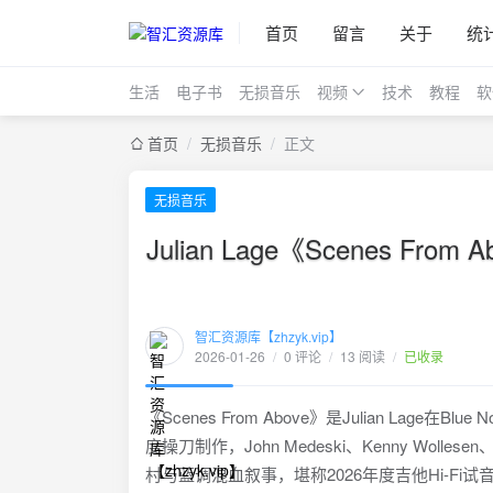
首页
留言
关于
统
生活
电子书
无损音乐
视频
技术
教程
软
首页
/
无损音乐
/
正文
无损音乐
Julian Lage《Scenes From
智汇资源库【zhzyk.vip】
2026-01-26
/
0 评论
/
13 阅读
/
已收录
《Scenes From Above》是Julian Lage在
度操刀制作，John Medeski、Kenny Wolles
村与蓝调混血叙事，堪称2026年度吉他Hi-Fi试