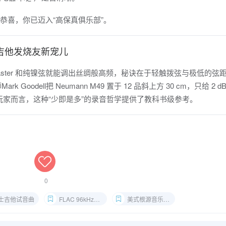
，恭喜，你已迈入“高保真俱乐部”。
了吉他发烧友新宠儿
4 Telecaster 和纯镍弦就能调出丝绸般高频，秘诀在于轻触拨弦与极低的
Goodell把 Neumann M49 置于 12 品斜上方 30 cm，只给 2 dB
Fi玩家而言，这种“少即是多”的录音哲学提供了教科书级参考。
0
士吉他试音曲
FLAC 96kHz网盘
美式根源音乐无损