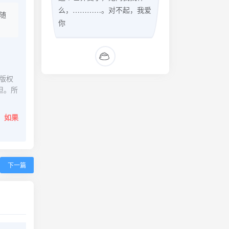
么，…………。对不起，我爱
随
你
版权
担。所
。
如果
下一篇