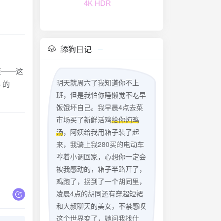
4K HDR
舔狗日记
弦距——这
明天就周六了我知道你不上
 的
班，但是我怕你睡懒觉不吃早
饭饿坏自己。我早晨4点去菜
市场买了新鲜活鸡
给你炖鸡
汤
，阿姨给我用箱子装了起
来，我骑上我280买的电动车
哼着小调回家，心想你一定会
被我感动的，箱子半路开了，
鸡跑了，拐到了一个胡同里，
凌晨4点的胡同还有穿超短裙
和大叔聊天的美女，不禁感叹
这个世界变了，她问我找什