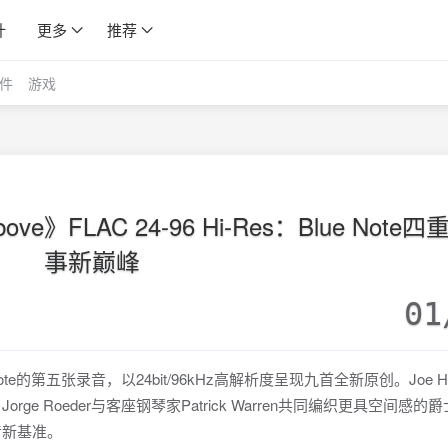
计
更多
推荐
件
游戏
 Above》FLAC 24-96 Hi-Res：Blue Note
事新巅峰
01
Blue Note的第五张录音，以24bit/96kHz高解析度呈现九首全新原创。Joe H
en、Jorge Roeder与客座钢琴家Patrick Warren共同编织更具空间感的
音新基准。