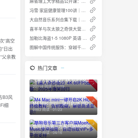
麻省理工大学精品公开课：供应链管理全解 名教授亲授
冯雪·家庭健康管理100讲｜全家受益的健康管理课程
大自然音乐系列合集下载｜轻风细雨+花漾物语+望海等无损音源
喜羊羊与灰太狼之奇侠大营救 (2025) 更新60 完结 儿童动画片
加勒比海盗1-5 1080P 英语 中英双字
一次“高空
图解中国传统服饰：穿越千年的华服之美 [PDF]
“日出
，“父亲教
热门文章
《喜人奇妙夜2》4K 60FPS臻彩版：2025年爆笑回归
1
20118 阅读 - 11/19
古B3风
2
M4 Mac mini一键开启2K HiDPI终极教程：告别模糊，解锁高清显示！
Fi细
6983 阅读 - 01/23
3
酷狗音乐第三方客户端MoeKoe Music使用指南：自动领取VIP+多平台支持
6110 阅读 - 04/16