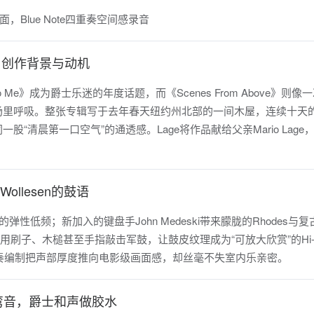
境：创作背景与动机
k To Me》成为爵士乐迷的年度话题，而《Scenes From Above》则像
场里呼吸。整张专辑写于去年春天纽约州北部的一间木屋，连续十天的
“清晨第一口空气”的通透感。Lage将作品献给父亲Mario Lage
ollesen的鼓语
的弹性低频；新加入的键盘手John Medeski带来朦胧的Rhodes与复
sen用刷子、木槌甚至手指敲击军鼓，让鼓皮纹理成为“可放大欣赏”的Hi-
n，五重奏编制把声部厚度推向电影级画面感，却丝毫不失室内乐亲密。
弯音，爵士和声做胶水