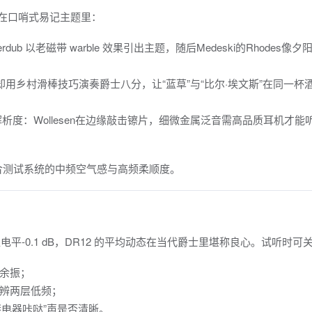
裹在口哨式易记主题里：
dub 以老磁带 warble 效果引出主题，随后Medeski的Rhodes像
摆，却用乡村滑棒技巧演奏爵士八分，让“蓝草”与“比尔·埃文斯”在同一杯
析度：Wollesen在边缘敲击镲片，细微金属泛音需高品质耳机才能
适合测试系统的中频空气感与高频柔顺度。
峰值电平-0.1 dB，DR12 的平均动态在当代爵士里堪称良心。试听时可
”余振；
否分辨两层低频；
“继电器咔哒”声是否清晰。