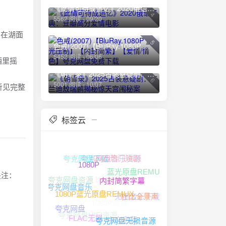
《此情可待成追忆》2020俄语经典：豆瓣高分爱情电影
4
5562 阅读 - 09/20
夕阳在湖面
5
色戒(2007)【BluRay.1080P 蓝光压制】【内封简繁】【爱情/情色】夸克网盘免费下载
5452 阅读 - 06/06
酒里摇
《朝雪录》2025古装悬疑剧：李兰迪敖瑞鹏揭秘惊天宫闱秘案
6
5001 阅读 - 10/07
听见完整
标签云
夸克网盘音乐资源
夸克网盘下载
2025热门短剧
蓝光原盘REMUX
1080P
1080P高清资源
关注：
夸克网盘资源
夸克网盘无损音乐
内封简繁字幕
无损音乐下载
夸克网盘音乐
1080P高清
杜比全景声
1080P蓝光原盘REMUX
夸克网盘
夸克网盘HIFI资源
中文字幕
夸克网盘无损音源
FLAC无损