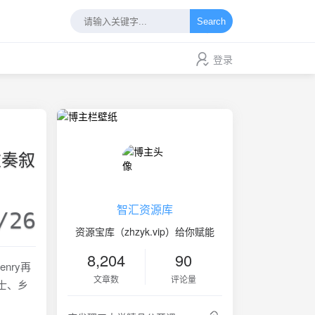
Search
登录
四重奏叙
智汇资源库
/26
资源宝库（zhzyk.vip）给你赋能
8,204
90
enry再
文章数
评论量
爵士、乡