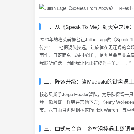
一、从《Speak To Me》到天空之
2023年的格莱美提名让Julian Lage的《Spea
俯拍”——他把镜头拉远，让旋律在更辽阔的音
而作、日落而息”式集中创作，使九首曲目共享同一股
我聆听静默，因此我让休止符成为主角之一。”
二、阵容升级：当Medeski的键盘遇上W
核心贝斯手Jorge Roeder留队，为乐队保留一贯
琴，像薄雾一样铺在吉他下方；Kenny Wolle
节。六首曲目再迎钢琴家Patrick Warre
三、曲式与音色：乡村滑棒遇上蓝调