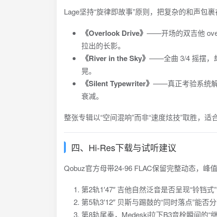
Lage坚持“旋律即故事”原则，把复杂的和声包
《Overlook Drive》
——开场的双吉他 over
拉出的长影。
《River in the Sky》
——全曲 3/4 摇
晃。
《Silent Typewriter》
——真正考验系统解
衰减。
整张专辑以“空间混响”而非“速度炫技”取胜，
四、Hi-Res下载与试听建议
Qobuz官方母带24-96 FLAC保留完整动态，
第2轨1′47″ 吉他自然泛音是否呈现“铃铛式
第5轨3′12″ 贝斯与踢鼓的“同时落点”能
第8轨尾奏，Medeski拉下B3音栓瞬间的