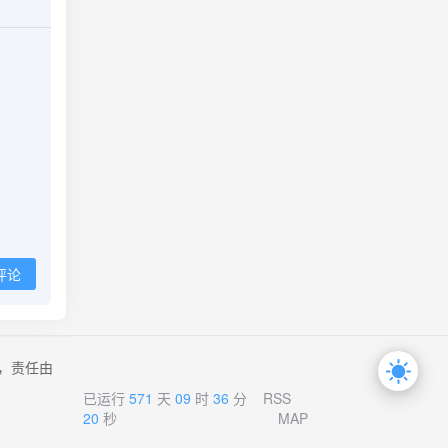
评论
，责任由
已运行
571
天
09
时
36
分
RSS
21
秒
MAP