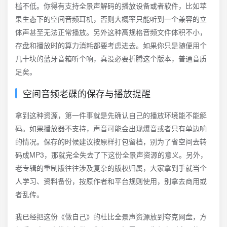
槛不低。你得有支持全景声解码的播放设备或者软件，比如苹
果生态下的空间音频耳机，否则大概率只能听到一个兼容的立
体声甚至无法正常播放。另外这种高规格音频文件体积不小，
存盘和播放时的算力消耗都要考虑进去。如果你只是随便用个
几十块的蓝牙音箱听个响，真没必要折腾这个版本，普通音质
足矣。
空间音频老碟的保存与播放提醒
拿到这种资源，第一件事就是先确认自己的播放环境能不能解
码。如果播放器不支持，声音可能会出现爆音或者只有单边响
的情况。保存的时候建议按原样打包留档，别为了省空间去转
码成MP3，那就完全失去了下这份全景声资源的意义。另外，
老专辑的重制版往往涉及复杂的版权归属，大家拿到手就当个
人学习、资料备份，按原作者和平台规则使用，别拿去商用或
者乱传。
我已经把这份《做自己》的杜比全景声资源放到夸克网盘，方