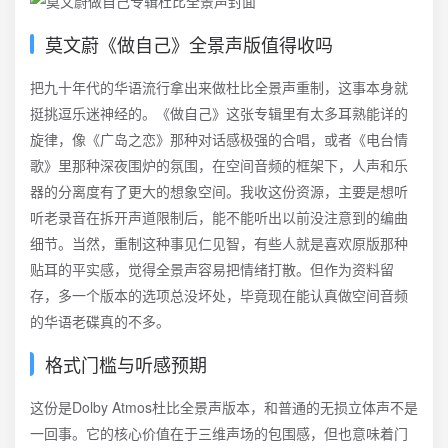
莫文蔚《做自己》全景声版值得收吗
把九十年代的华语流行拿出来做杜比全景声重制，这事本身就
挺挑逗乐迷神经的。《做自己》这张专辑里有太多耳熟能详的
旋律，像《广岛之恋》那种对话感极强的合唱，或者《电台情
歌》里那种深夜围炉的氛围，在空间音频的框架下，人声和乐
器的分离度有了更大的想象空间。我收这份资源，主要是想听
听老录音在拆开声道限制后，能不能听出以前没注意到的编曲
细节。当然，重制这种事见仁见智，有些人就是喜欢原版那种
贴耳的平实感，觉得全景声容易把情绪打散。但作为资料留
存，多一个版本的选项总没坏处，毕竟现在能认真做空间音频
的华语老碟真的不多。
格式门槛与听感预期
这份是Dolby Atmos杜比全景声版本，和普通的无损立体声不是
一回事。它的核心价值在于三维声场的包围感，但也意味着门