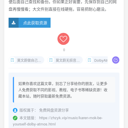
便后面自己查找和备份。你如果正好需要，先保存到自己的网
盘再慢慢看；大文件别直接在线硬拖，容易把耐心磨没。
点此获取资源
0
莫文蔚做自己杜比全景声
莫文蔚无损音乐下载
DolbyAtmos华语女声
如果你喜欢这篇文章，别忘了分享给你的朋友，让更多
人免费获取不同的影视、教程、电子书等稀缺资源！收
藏本站，随时获取最新免费资源。
版权属于：
免费网盘资源分享
本文链接：
https://zhzyk.vip/music/karen-mok-be-
yourself-dolby-atmos.html