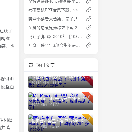
全解道德经40节视频课-李清泉：深入领悟道家智慧
考研复试PPT合集下载：94套精美模板+预览图，助你轻松搞定复试！🎓
樊登小读者大合集：亲子共读，开启孩子的智慧阅读之旅
至爱的恋爱兄妹综艺下载 2025
曲延续了
《让子弹飞》2010年【1080P】国语中字 2.7GB 网盘下载
国鸣禽，
神奇四侠全1-3部合集英语中字1080P蓝光下载
情感，也
热门文章
《喜人奇妙夜2》4K 60FPS臻彩版：2025年爆笑回归
够提供更
1
20119 阅读 - 11/19
，使整首
2
M4 Mac mini一键开启2K HiDPI终极教程：告别模糊，解锁高清显示！
6988 阅读 - 01/23
3
旋律和经
酷狗音乐第三方客户端MoeKoe Music使用指南：自动领取VIP+多平台支持
的共鸣，
6112 阅读 - 04/16