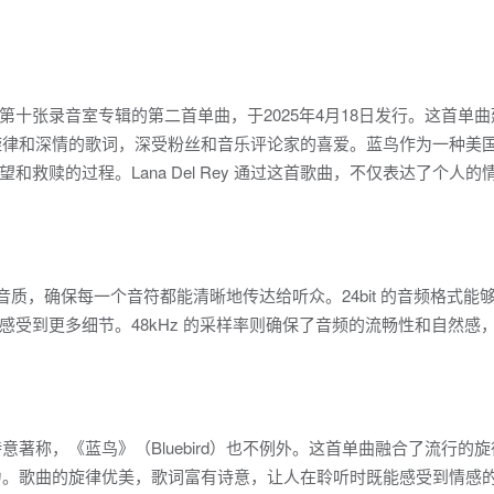
 拉娜·德雷第十张录音室专辑的第二首单曲，于2025年4月18日发行。这首单
了流行的旋律和深情的歌词，深受粉丝和音乐评论家的喜爱。蓝鸟作为一种美
救赎的过程。Lana Del Rey 通过这首歌曲，不仅表达了个人的
Hz的高清音质，确保每一个音符都能清晰地传达给听众。24bit 的音频格式能
受到更多细节。48kHz 的采样率则确保了音频的流畅性和自然感
情和诗意著称，《蓝鸟》（Bluebird）也不例外。这首单曲融合了流行的
的音乐魅力。歌曲的旋律优美，歌词富有诗意，让人在聆听时既能感受到情感