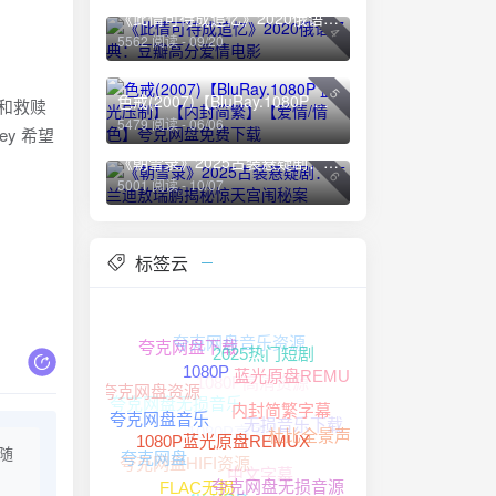
《此情可待成追忆》2020俄语经典：豆瓣高分爱情电影
4
5562 阅读 - 09/20
5
色戒(2007)【BluRay.1080P 蓝光压制】【内封简繁】【爱情/情色】夸克网盘免费下载
望和救赎
5479 阅读 - 06/06
y 希望
《朝雪录》2025古装悬疑剧：李兰迪敖瑞鹏揭秘惊天宫闱秘案
6
5001 阅读 - 10/07
标签云
夸克网盘音乐资源
夸克网盘下载
2025热门短剧
1080P高清资源
蓝光原盘REMUX
1080P
夸克网盘资源
夸克网盘无损音乐
无损音乐下载
1080P高清
内封简繁字幕
夸克网盘音乐
杜比全景声
随
夸克网盘HIFI资源
1080P蓝光原盘REMUX
夸克网盘
中文字幕
夸克网盘无损音源
FLAC无损
4K HDR