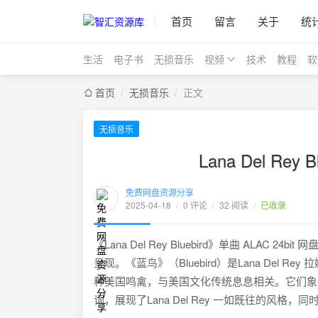
首页
留言
关于
统
生活
电子书
无损音乐
视频
技术
教程
软
首页
/
无损音乐
/
正文
无损音乐
Lana Del Rey
免费网盘资源分享
2025-04-18
/
0 评论
/
32 阅读
/
已收录
《Lana Del Rey Bluebird》单曲 AL
呈现。《蓝鸟》（Bluebird）是Lana Del 
种美国鸣禽，与美国文化传统息息相关。它们象
词，展现了Lana Del Rey 一如既往的风格