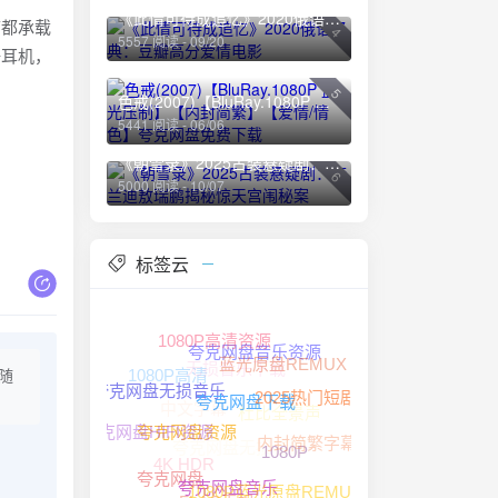
《此情可待成追忆》2020俄语经典：豆瓣高分爱情电影
首都承载
4
5557 阅读 - 09/20
好耳机，
5
色戒(2007)【BluRay.1080P 蓝光压制】【内封简繁】【爱情/情色】夸克网盘免费下载
5441 阅读 - 06/06
《朝雪录》2025古装悬疑剧：李兰迪敖瑞鹏揭秘惊天宫闱秘案
6
5000 阅读 - 10/07
标签云
1080P高清资源
无损音乐下载
蓝光原盘REMUX
夸克网盘音乐资源
1080P高清
随
中文字幕
夸克网盘无损音乐
杜比全景声
2025热门短剧
夸克网盘下载
夸克网盘HIFI资源
夸克网盘无损音源
内封简繁字幕
夸克网盘资源
4K HDR
1080P
夸克网盘
1080P蓝光原盘REMUX
FLAC无损
夸克网盘音乐