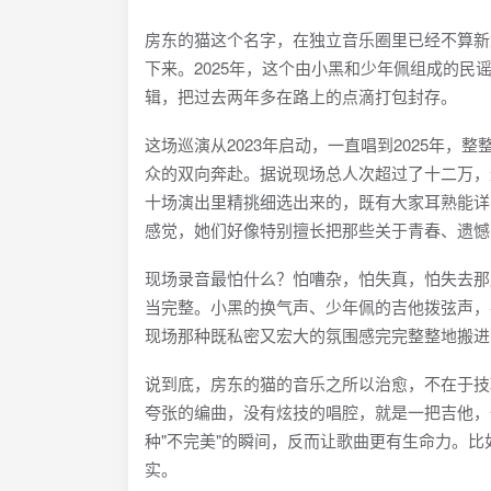
房东的猫这个名字，在独立音乐圈里已经不算新
下来。2025年，这个由小黑和少年佩组成的民
辑，把过去两年多在路上的点滴打包封存。
这场巡演从2023年启动，一直唱到2025年
众的双向奔赴。据说现场总人次超过了十二万，
十场演出里精挑细选出来的，既有大家耳熟能详
感觉，她们好像特别擅长把那些关于青春、遗憾
现场录音最怕什么？怕嘈杂，怕失真，怕失去那股子"在场
当完整。小黑的换气声、少年佩的吉他拨弦声，
现场那种既私密又宏大的氛围感完完整整地搬进
说到底，房东的猫的音乐之所以治愈，不在于技
夸张的编曲，没有炫技的唱腔，就是一把吉他，
种"不完美"的瞬间，反而让歌曲更有生命力。
实。