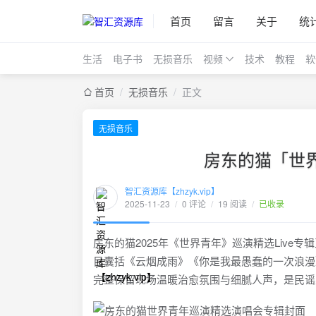
首页
留言
关于
统
生活
电子书
无损音乐
视频
技术
教程
软
首页
/
无损音乐
/
正文
无损音乐
房东的猫「世界青
智汇资源库【zhzyk.vip】
2025-11-23
/
0 评论
/
19 阅读
/
已收录
房东的猫2025年《世界青年》巡演精选Live专辑
目囊括《云烟成雨》《你是我最愚蠢的一次浪漫》等经典
完整保留现场温暖治愈氛围与细腻人声，是民谣