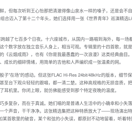
鲜，但每次听到王心怡那把清澈得像山泉水一样的嗓子，还是会不
谣组合迈入了第十二个年头，她们选择用一张《世界青年》巡演精选Li
，整整跨越了七百多个日夜。十六座城市，从国内一路唱到海外，每一场
这个数字放在独立音乐人身上，相当可观。专辑里的十四首歌，就
的《云烟成雨》，也有《你是我最愚蠢的一次浪漫》这类经典曲目
、成长的细碎情绪，用简单的吉他和人声编织成一张温柔的网。
"的感动。但这张FLAC Hi-Res 24bit/48kHz的版本，细节
甚至台下观众轻轻的跟唱，都一清二楚。这种高规格的无损音质，
了耳机里。你闭上眼，就仿佛能感受到那个特定夜晚的温度。
巧多复杂，而在于真诚。她们唱的是普通人生活中的小确幸和小失
一个声音，干干净净。这张精选集把这种特质放大了——现场演出
比如某首歌里的破音，某个和弦的小失误，都原封不动地留着，听着特