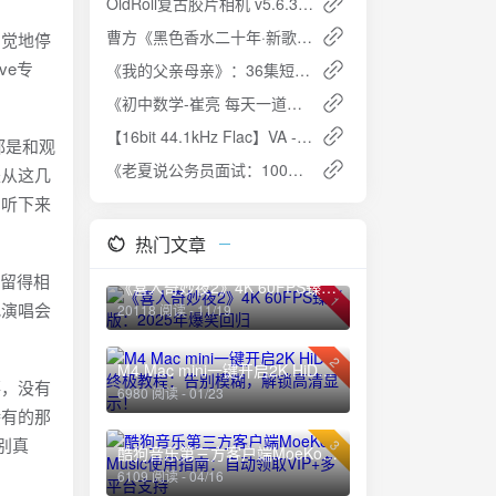
OldRoll复古胶片相机 v5.6.3 - 解锁高级版，体验逼真胶片摄影
曹方《黑色香水二十年·新歌精选集》ALAC无损音质下载
自觉地停
ve专
《我的父亲母亲》：36集短剧，讲述爱与家庭的力量
《初中数学-崔亮 每天一道压轴题坚持200天》夸克网盘高速下载+免费资源
【16bit 44.1kHz Flac】VA - Best Pop 90s 高清无损音乐专辑免费下载
都是和观
《老夏说公务员面试：100真题摆平面试》 免费下载
是从这几
。听下来
热门文章
保留得相
《喜人奇妙夜2》4K 60FPS臻彩版：2025年爆笑回归
1
把演唱会
20118 阅读 - 11/19
2
M4 Mac mini一键开启2K HiDPI终极教程：告别模糊，解锁高清显示！
落，没有
6980 阅读 - 01/23
特有的那
别真
3
酷狗音乐第三方客户端MoeKoe Music使用指南：自动领取VIP+多平台支持
6109 阅读 - 04/16