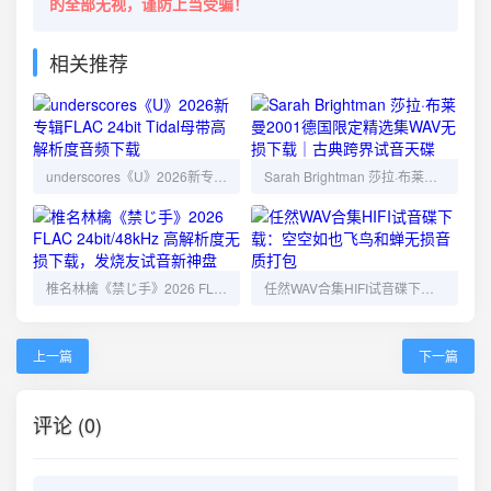
的全部无视，谨防上当受骗！
相关推荐
underscores《U》2026新专辑FLAC 24bit Tidal母带高解析度音频下载
Sarah Brightman 莎拉·布莱曼2001德国限定精选集WAV无损下载｜古典跨界试音天碟
椎名林檎《禁じ手》2026 FLAC 24bit/48kHz 高解析度无损下载，发烧友试音新神盘
任然WAV合集HIFI试音碟下载：空空如也飞鸟和蝉无损音质打包
上一篇
下一篇
评论 (0)