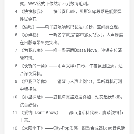
翼，WAV格式下依然听不到数码毛刺。
《快快救我》——快节奏Funk，贝斯Slap段落是低频弹
性试金石。
《偷吻》——电子鼓混响尾巴长达1.2秒，空间感立现。
《心碎巷》——一听名字就是"都市怨女"系列，人声厚度
在日版母带里更突出。
《为我心痴》——唯一粤语版Bossa Nova，沙锤定位清
晰可辨。
《长街的一角》——雨声采样+口琴，午夜氛围拉满，适
合深夜煲机。
《但我已给你》——钢琴与人声比例1:1，监听耳机可测
中频相位。
《心里探险》——鼓机与真鼓双层叠加，动态起伏5 dB，
试音必备。
《爱情I Don't Know》——都市迪斯科代表，脚踏钹细节
丰富。
《太阳伞下》——City-Pop质感，副歌合成器Lead音色酥