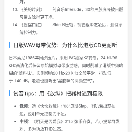
麻。
《美的片刻》——纯音乐Interlude，30秒黑胶底噪被日版
母带去除得更干净。
《摇摆口红》——Side-B压轴，铜管组瞬态凌厉，测试系
统控制力。
日版WAV母带优势：为什么比港版CD更耐听
日本索尼1986年同步压片，采用JVC独家K2转制，24-bit/96
kHz高清化后保留原始模拟母带脂肪感，同时削减了港版中频略
糊的"塑料味"。实测频响20 Hz-20 kHz全段平滑，抖动低
于-140 dB，老歌也能听出"黑胶味的高频空气"。
试音Tips：用《放纵》把器材逼到极限
低频
：选《快快救我》1'08"贝斯Slap，喇叭若出现拍
边，说明单元控制力不足。
中频
：《明天是否爱我》2'15"弦乐齐奏，若小提琴群发
刺，多为功放THD过高。