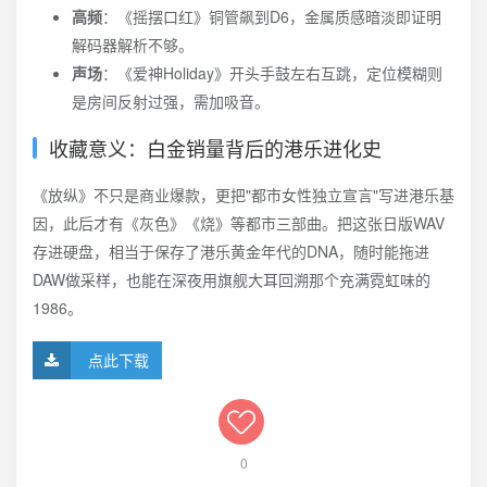
高频
：《摇摆口红》铜管飙到D6，金属质感暗淡即证明
解码器解析不够。
声场
：《爱神Holiday》开头手鼓左右互跳，定位模糊则
是房间反射过强，需加吸音。
收藏意义：白金销量背后的港乐进化史
《放纵》不只是商业爆款，更把"都市女性独立宣言"写进港乐基
因，此后才有《灰色》《烧》等都市三部曲。把这张日版WAV
存进硬盘，相当于保存了港乐黄金年代的DNA，随时能拖进
DAW做采样，也能在深夜用旗舰大耳回溯那个充满霓虹味的
1986。
点此下载
0