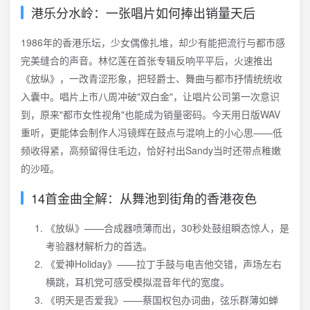
港乐分水岭：一张唱片如何捧出销量天后
1986年的香港乐坛，少女偶像扎堆，却少有能把流行与都市感
完美缝合的声音。林忆莲在首张专辑反响平平后，火速推出
《放纵》，一改青涩形象，把轻爵士、舞曲与都市抒情统统收
入囊中。唱片上市八周冲破"双白金"，让唱片公司第一次意识
到，原来"都市女性视角"也能成为销量密码。今天用日版WAV
重听，更能体会制作人冯镜辉在鼓点与混响上的小心思——低
频收得紧，高频留得住毛边，恰好衬出Sandy当时还带点稚嫩
的沙哑。
14首金曲全解：从舞池到街角的香港夜色
《放纵》——合成器喷薄而出，30秒处鼓组瞬态惊人，是
考验器材解析力的首选。
《爱神Holiday》——拉丁手鼓与电吉他交错，声场左右
横跳，耳机党可感受模拟混音年代的宽度。
《明天是否爱我》——蔡国权包办词曲，弦乐群薄如蝉