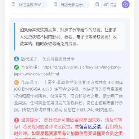
林忆莲放纵WAV下载
日版无损音乐资源
HIFI试音女声推荐
如果你喜欢这篇文章，别忘了分享给你的朋友，让更多
人免费获取不同的影视、教程、电子书等稀缺资源！收
藏本站，随时获取最新免费资源。
版权属于：
免费网盘资源分享
本文链接：
https://zhzyk.vip/music/lin-yilian-fang-zong-
japan-wav-download.html
作品采用：
《
署名-非商业性使用-相同方式共享 4.0 国际
(CC BY-NC-SA 4.0)
》许可协议授权。本站提供的网盘资源版
权均归原作者所有，仅供学习、研究和参考之用，请勿用于商
业用途。任何商业使用引发的版权纠纷，责任由使用者自行承
担。所有资源均来自互联网,请您在下载后24小时内删除。
温馨提示：
部分资源可能因客观原因失效，请及时转
存！若发现问题请评论区反馈，或
留言区反馈
，我们将及
时处理。
如果发现资源里有让加微信号买课程买会员之类