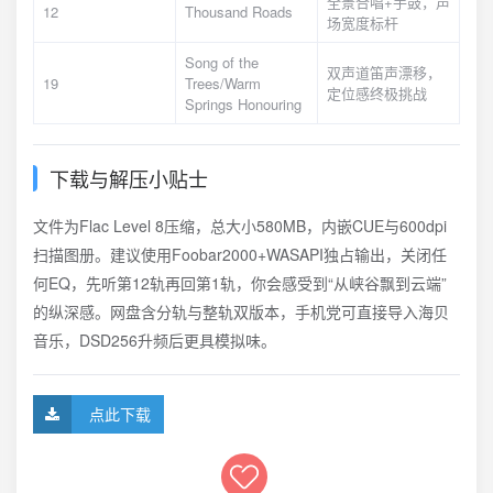
全景合唱+手鼓，声
12
Thousand Roads
场宽度标杆
Song of the
双声道笛声漂移，
19
Trees/Warm
定位感终极挑战
Springs Honouring
下载与解压小贴士
文件为Flac Level 8压缩，总大小580MB，内嵌CUE与600dpi
扫描图册。建议使用Foobar2000+WASAPI独占输出，关闭任
何EQ，先听第12轨再回第1轨，你会感受到“从峡谷飘到云端”
的纵深感。网盘含分轨与整轨双版本，手机党可直接导入海贝
音乐，DSD256升频后更具模拟味。
点此下载