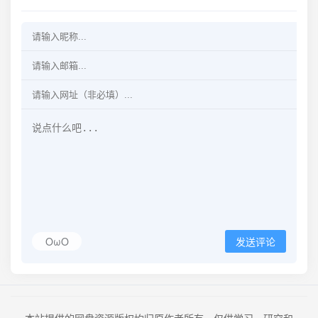
OωO
发送评论