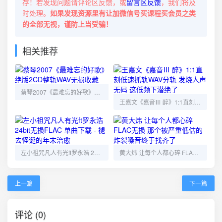
存！若发现问题请评论区反馈，或
留言区反馈
，我们将及
时处理。
如果发现资源里有让加微信号买课程买会员之类
的全部无视，谨防上当受骗！
相关推荐
蔡琴2007《最难忘的好歌》绝版2CD整轨WAV无损收藏
王嘉文《嘉音Ⅲ 醉》1:1直刻低速抓轨WAV分轨 发烧人声无码 这低频下潜绝了
左小祖咒凡人有光ft罗永浩 24bit无损FLAC 单曲下载 - 褪去怪诞的年末治愈
黄大炜 让每个人都心碎 FLAC无损 那个被严重低估的炸裂嗓音终于找齐了
上一篇
下一篇
评论 (0)