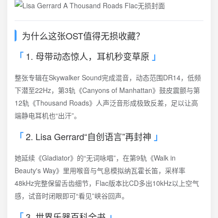
为什么这张OST值得无损收藏？
1. 母带动态惊人，耳机秒变草原
整张专辑在Skywalker Sound完成混音，动态范围DR14，低频
下潜至22Hz，第3轨《Canyons of Manhattan》鼓皮震颤与第
12轨《Thousand Roads》人声泛音形成极致反差，足以让高
端静电耳机也“出汗”。
2. Lisa Gerrard“自创语言”再封神
她延续《Gladiator》的“无词咏唱”，在第9轨《Walk in
Beauty's Way》里用喉音与气息模拟纳瓦霍长笛，采样率
48kHz完整保留舌齿细节，Flac版本比CD多出10kHz以上空气
感，试音时闭眼即可“看见”峡谷回声。
3. 世界乐器百科全书