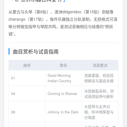
从蒙古马头琴（第6轨）、澳洲didgeridoo（第15轨）到秘鲁
charango（第17轨），每件乐器独立分轨录制，无损格式可清
晰分辨拨弦指甲与琴腔共鸣，是测试音箱相位与结像的“照妖
镜”。
曲目赏析与试音指南
曲序
歌名
试音要点
Good Morning
清晨雷鼓，检验低
01
Indian Country
频瞬态与鼓皮余振
冰层破裂采样，测
04
Coming to Barrow
试高频延伸与解析
大提琴与女声对
08
Johnny in the Dark
唱，听中频厚度与
分离度