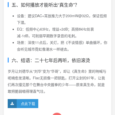
五、如何播放才能听出“真生命”？
设备：建议DAC+耳放推力大于200mW@32Ω，保证低频
下潜。
EQ：低频中心63Hz，增益+2dB；高频8kHz处衰
减-1dB，可削弱早期数字录音的毛刺。
场景：深夜11点后，关灯，把《不谈情感》单曲循环，你
会听见城市霓虹像潮水一样褪去。
六、结语：二十七年后再听，依旧滚烫
岁月让刘德华从“刘华”变为“华哥”，却让《真生命》里的呐喊与
呢喃愈发清晰。Flac无损像一把钥匙，打开尘封的97年，让我
们再次撞见那个在舞台中央握拳的少年——原来真生命，就是
敢把脆弱唱得理直气壮。
点此下载