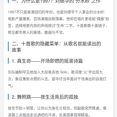
一、为什么是1997？刘德华的“分水岭”之作
1997不只是香港回归的年份，也是刘德华个人事业的分水岭：
电影产量爆表、百场演唱会刚落幕，他却在唱片里收起“偶像”标
签，选择用更内敛的声线探讨“生命”二字。十首歌像十面镜子，
照见都市男人的豪情、脆弱与不甘。
二、十首歌的隐藏菜单：从歌名就能读出的
故事
1. 真生命——开场即燃的摇滚诗篇
乐队编制罕见地加入大段电吉他 Solo，歌词里“火”字出现九
次，象征重新点燃的斗志，是华仔当年面对千场演出的自我打
气。
2. 舞照跳——夜生活背后的孤独
放克节拍＋铜管，让你以为身在兰桂坊，但副歌突然降速，像
凌晨三点独自走出酒吧的冷清，反差感拿捏得精准。