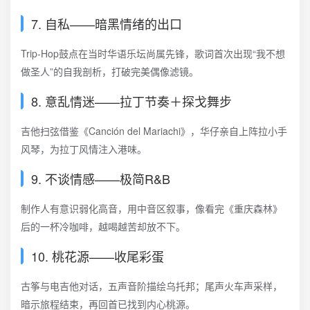
7. 自私——暗黑情绪的出口
Trip-Hop鼓点在当时华语乐坛尚属先锋，歌词首次出现“我不想
做圣人”的自我剖析，打破完美偶像滤镜。
8. 意乱情迷——拉丁节奏＋探戈舞步
吉他扫弦借鉴《Canción del Mariachi》，华仔亲自上阵拉小手
风琴，为拉丁风情注入港味。
9. 不谈情感——极简R&B
制作人有意识弱化高音，用中音区叙事，像看完《重庆森林》
后的一杯冷咖啡，越喝越苦却放不下。
10. 桃花源——收尾彩蛋
古筝与电吉他对话，五声音阶描绘乌托邦；尾声火车声采样，
暗示旅程结束，再回首已找到内心桃源。