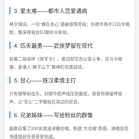
3. 爱太难——都市人恋爱通病
林夕填词，一句“难在贪心”道破感情死结；刘德华用半口白半唱
腔，像深夜电台DJ替听众拆信。
4. 匹夫最勇——武侠梦留在现代
前奏二胡采样《将军令》，歌词却写办公室斗争，古与今碰
撞，是港人“狮子山下”精神的另类延续。
5. 甘心——铁汉柔情主打
只有钢琴和弦乐，刘德华把声线压到最低，录音师保留呼吸
声，让“甘心”二字像贴在耳边的叹息。
6. 兄弟姊妹——写给粉丝的群像
副歌召集了200名歌迷进棚合唱，制造“大合唱”质感，演唱会现
场感提前在录音室完成。