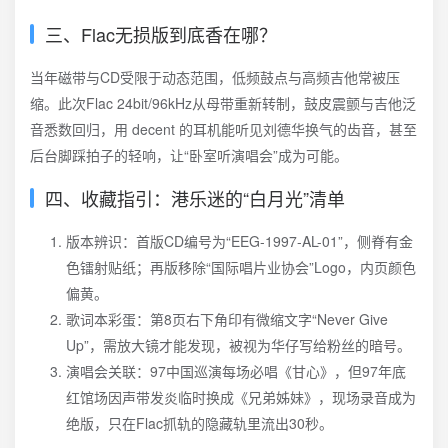
三、Flac无损版到底香在哪？
当年磁带与CD受限于动态范围，低频鼓点与高频吉他常被压
缩。此次Flac 24bit/96kHz从母带重新转制，鼓皮震颤与吉他泛
音悉数回归，用 decent 的耳机能听见刘德华换气的齿音，甚至
后台脚踩拍子的轻响，让“卧室听演唱会”成为可能。
四、收藏指引：港乐迷的“白月光”清单
版本辨识：首版CD编号为“EEG-1997-AL-01”，侧脊有金
色镭射贴纸；再版移除“国际唱片业协会”Logo，内页颜色
偏黄。
歌词本彩蛋：第8页右下角印有微缩文字“Never Give
Up”，需放大镜才能发现，被视为华仔写给粉丝的暗号。
演唱会关联：97中国巡演每场必唱《甘心》，但97年底
红馆场因声带发炎临时换成《兄弟姊妹》，现场录音成为
绝版，只在Flac抓轨的隐藏轨里流出30秒。