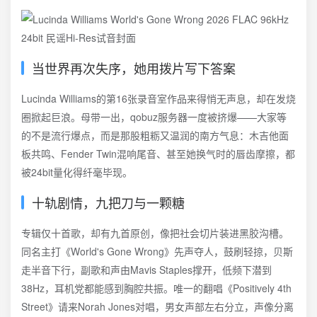
当世界再次失序，她用拨片写下答案
Lucinda Williams的第16张录音室作品来得悄无声息，却在发烧
圈掀起巨浪。母带一出，qobuz服务器一度被挤爆——大家等
的不是流行爆点，而是那股粗粝又温润的南方气息：木吉他面
板共鸣、Fender Twin混响尾音、甚至她换气时的唇齿摩擦，都
被24bit量化得纤毫毕现。
十轨剧情，九把刀与一颗糖
专辑仅十首歌，却有九首原创，像把社会切片装进黑胶沟槽。
同名主打《World's Gone Wrong》先声夺人，鼓刷轻掠，贝斯
走半音下行，副歌和声由Mavis Staples撑开，低频下潜到
38Hz，耳机党都能感到胸腔共振。唯一的翻唱《Positively 4th
Street》请来Norah Jones对唱，男女声部左右分立，声像分离