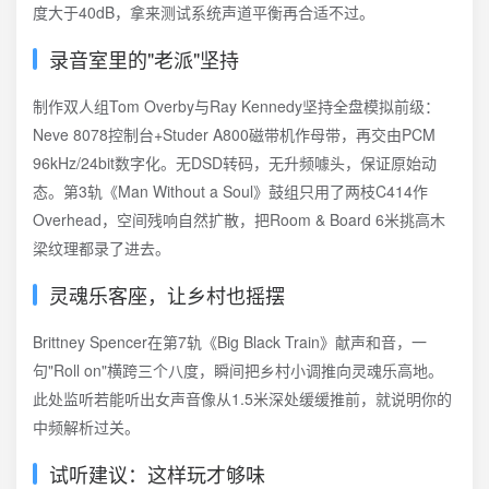
度大于40dB，拿来测试系统声道平衡再合适不过。
录音室里的"老派"坚持
制作双人组Tom Overby与Ray Kennedy坚持全盘模拟前级：
Neve 8078控制台+Studer A800磁带机作母带，再交由PCM
96kHz/24bit数字化。无DSD转码，无升频噱头，保证原始动
态。第3轨《Man Without a Soul》鼓组只用了两枝C414作
Overhead，空间残响自然扩散，把Room & Board 6米挑高木
梁纹理都录了进去。
灵魂乐客座，让乡村也摇摆
Brittney Spencer在第7轨《Big Black Train》献声和音，一
句"Roll on"横跨三个八度，瞬间把乡村小调推向灵魂乐高地。
此处监听若能听出女声音像从1.5米深处缓缓推前，就说明你的
中频解析过关。
试听建议：这样玩才够味