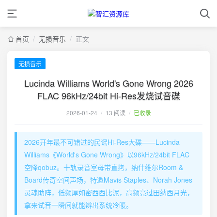
首页
/
无损音乐
/
正文
无损音乐
Lucinda Williams World's Gone Wrong 2026
FLAC 96kHz/24bit Hi-Res发烧试音碟
2026-01-24
/
13 阅读
/
已收录
2026开年最不可错过的民谣Hi-Res大碟——Lucinda
Williams《World's Gone Wrong》以96kHz/24bit FLAC
空降qobuz。十轨录音室母带直拷，纳什维尔Room &
Board传奇空间声场，特邀Mavis Staples、Norah Jones
灵魂助阵，低频厚如密西西比泥，高频亮过田纳西月光，
拿来试音一瞬间就能辨出系统冷暖。