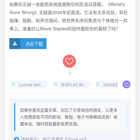
如果你正缺一张能把系统底细掏空的民谣试音碟，《World's
Gone Wrong》无疑是2026年初首选。它没有太多炫技，却在
指弹、鼓刷、和声交错间，把世界失序的焦虑与个体微光一并
奉上。准备好让Mavis Staples的低吟震松你的窗棂了吗？
点此下载
0
Lucinda Williams Hi-Res下载
民谣FLAC 96kHz 24bit
2026试音碟推荐
如果你喜欢这篇文章，别忘了分享给你的朋友，让更多
人免费获取不同的影视、教程、电子书等稀缺资源！收
藏本站，随时获取最新免费资源。
版权属于：
智汇资源库【zhzyk.vip】