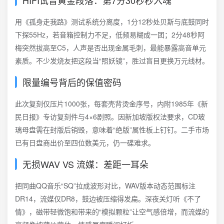
HIFI试音黄金段落：第7分30秒秒入魂
用《孤身走我路》测试系统分离度，1分12秒处贝斯与底鼓同时
下探55Hz，若音箱控制力不足，低频易糊成一团；2分48秒阿
梅突然拔高至C5，人声是否出现金属毛刺，最能暴露高音单元
素质。不少发烧友把这段当“照妖镜”，胜过盲目更换万元线材。
限量编号背后的保值密码
此次复刻仅压片1000张，每套壳背烫金序号，内附1985年《新
民日报》专访复刻件与4×6剧照。因新加坡版权法要求，CD玻
璃母盘需在封版后销毁，意味着“绝版”属性板上钉钉。二手市场
已有日盘商出价至四位数美元，仍一碟难求。
无损WAV VS 流媒：差距一耳朵
把同曲QQ音乐“SQ”拉成波形对比，WAV版本动态范围标注
DR14，流媒仅DR8，鼓边被压缩得发扁。深夜关灯听《不了
情》，磁带轻微饱和带来的“模拟颗粒”让空气感倍增，而流媒的