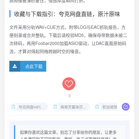
高频像被薄纱蒙住，情感厚度瞬间打折。
收藏与下载指引：夸克网盘直链，原汁原味
文件采用分轨WAV+CUE方式，附带LOG与EAC抓轨报告，方
便刻录或合并整轨。下载后请校验MD5，确保母带数据未被二
次转码，再用Foobar2000加载ASIO驱动，让DAC直面原始码
流，才算对得起阿梅跨越时空的嗓音。
点此下载
0
夸克网盘HIFI资源
梅艳芳蔓珠莎华WAV下载
新加坡限量复刻CD
如果你喜欢这篇文章，别忘了分享给你的朋友，让更多
人免费获取不同的影视、教程、电子书等稀缺资源！收