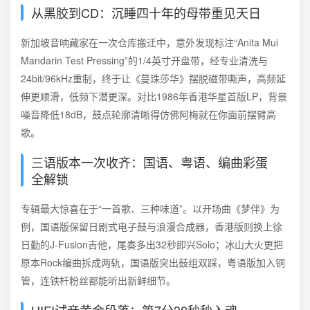
从黑胶到CD：沉睡四十年的母带重见天日
新加坡音响藏家在一次仓库搬迁中，意外发现标注“Anita Mui
Mandarin Test Pressing”的1/4英寸开盘带，经专业清洗与
24bit/96kHz重制，终于让《蔓珠莎华》摆脱磁带嘶声，高频延
伸更顺滑，低频下潜更深。对比1986年香港华星首版LP，背景
噪音降低18dB，鼓点轮廓清晰得仿佛阿梅就在你面前摆臂高
歌。
三语版本一次收齐：国语、粤语、编曲彩蛋
全解锁
专辑最大惊喜在于“一首歌、三种味道”。以开场曲《梦伴》为
例，国语版保留日剧式电子鼓与浪漫合成器，香港版则换上徐
日勤的J-Fusion吉他，尾奏多出32秒即兴Solo；冰山大火更把
原本Rock编曲拆成两轨，国语版突出鼓组双踩，粤语版加入铜
管，连铁杆粉丝都能听出新鲜细节。