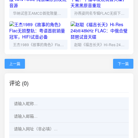
华纳试音王AMCD首批限量版 WAV+CUE 纯银碟原抓发烧音源
孙燕姿同名专辑FLAC无损下载：千禧年发烧试音天碟，天黑黑原音重现
王杰1989《故事的角色》Flac无损整轨：粤语首航销量冠军，HIFI试音必备
赵聪《福吉长天》Hi-Res 24bit/48kHz FLAC：中俄合璧琵琶试音天碟
上一篇
下一篇
评论 (0)