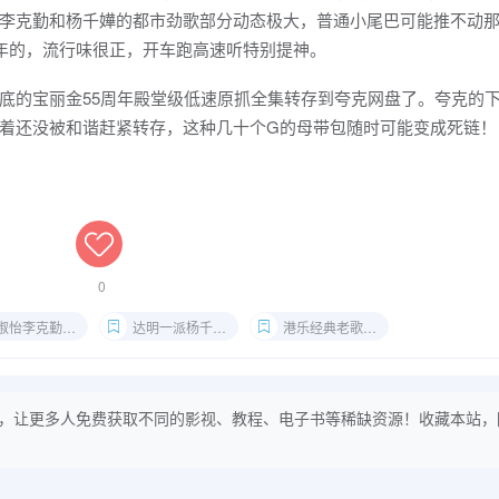
李克勤和杨千嬅的都市劲歌部分动态极大，普通小尾巴可能推不动
十周年的，流行味很正，开车跑高速听特别提神。
底的宝丽金55周年殿堂级低速原抓全集转存到夸克网盘了。夸克的
着还没被和谐赶紧转存，这种几十个G的母带包随时可能变成死链！
0
怡李克勤低速原抓
达明一派杨千嬅CUE
港乐经典老歌网盘
，让更多人免费获取不同的影视、教程、电子书等稀缺资源！收藏本站，