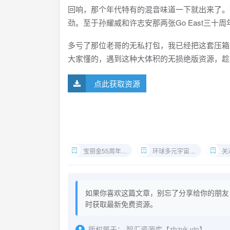
回响，那个年代特有的混音味道一下就出来了。
劲。至于孙耀威和许志安那两张Go East三
多亏了那位老哥的无私打包，我已经把这套压箱
大家懂的，遇到这种大体积的无损绝版资源，趁
点此获取资源
宝丽金55周年无损下载
环球多元宇宙WAV合集
关淑
如果你喜欢这篇文章，别忘了分享给你的朋友
时获取最新免费资源。
版权属于：
智汇资源库【zhzyk.vip】