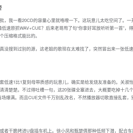
警
批，我一看20CD的容量心里就咯噔一下。这玩意儿太吃空间了。一
低速原抓WAV+CUE？后来老哥甩了句“你拿好耳放听听第一首”，
个压缩格式能比的。
真没搜到过别的源，这老姐的歌现在太难找了，突然冒出来一张低
套低速1比1复刻母带质感的玩意儿，确实是给发烧友准备的。关淑
清清楚楚。不过得吐槽一句，这20张碟全塞进去，大概要吃掉十几个
当场爆满。而且CUE文件千万别乱改名，不然播放器切歌直接乱套，
或者干脆拷进U盘插车机上。徐小凤和甄楚倩那种低频下潜，配合车