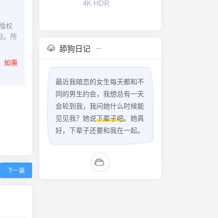
4K HDR
版权
担。所
舔狗日记
。
如果
最近我暗恋的女生每天都和不
同的男生约会，我想总有一天
会轮到我，我问她什么时候能
见见我？她说
下辈子吧
。她真
好，下辈子还要和我在一起。
下一篇