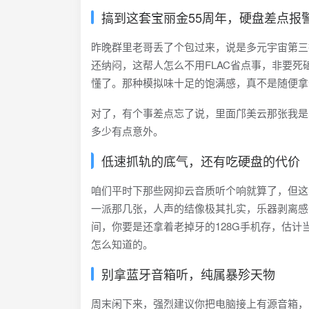
搞到这套宝丽金55周年，硬盘差点报
昨晚群里老哥丢了个包过来，说是多元宇宙第三
还纳闷，这帮人怎么不用FLAC省点事，非要死磕
懂了。那种模拟味十足的饱满感，真不是随便拿
对了，有个事差点忘了说，里面邝美云那张我是
多少有点意外。
低速抓轨的底气，还有吃硬盘的代价
咱们平时下那些网抑云音质听个响就算了，但这
一派那几张，人声的结像极其扎实，乐器剥离感
间，你要是还拿着老掉牙的128G手机存，估计
怎么知道的。
别拿蓝牙音箱听，纯属暴殄天物
周末闲下来，强烈建议你把电脑接上有源音箱，