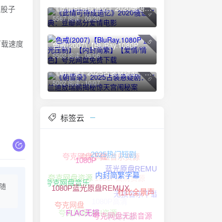
《此情可待成追忆》2020俄语经典：豆瓣高分爱情电影
那股子
4
5567 阅读 - 09/20
5
下载速度
色戒(2007)【BluRay.1080P 蓝光压制】【内封简繁】【爱情/情色】夸克网盘免费下载
5502 阅读 - 06/06
《朝雪录》2025古装悬疑剧：李兰迪敖瑞鹏揭秘惊天宫闱秘案
6
5002 阅读 - 10/07
标签云
夸克网盘音乐资源
夸克网盘下载
2025热门短剧
1080P
蓝光原盘REMUX
1080P高清资源
夸克网盘资源
夸克网盘无损音乐
内封简繁字幕
随
夸克网盘音乐
无损音乐下载
1080P高清
杜比全景声
1080P蓝光原盘REMUX
夸克网盘
夸克网盘HIFI资源
中文字幕
FLAC无损
夸克网盘无损音源