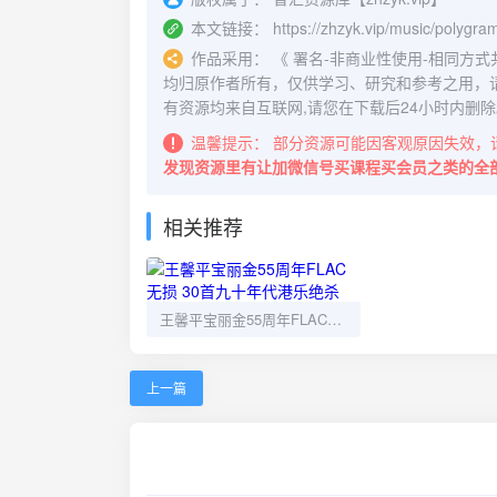
本文链接：
https://zhzyk.vip/music/polygra
作品采用：
《
署名-非商业性使用-相同方式共享 4.
均归原作者所有，仅供学习、研究和参考之用，
有资源均来自互联网,请您在下载后24小时内删除
温馨提示：
部分资源可能因客观原因失效，
发现资源里有让加微信号买课程买会员之类的全
相关推荐
王馨平宝丽金55周年FLAC无损 30首九十年代港乐绝杀
上一篇