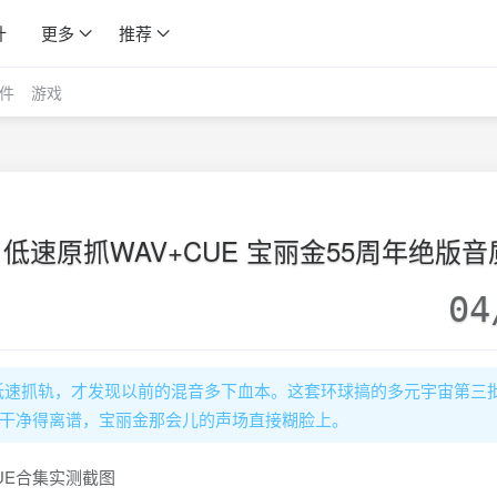
计
更多
推荐
件
游戏
 低速原抓WAV+CUE 宝丽金55周年绝版音
04
低速抓轨，才发现以前的混音多下血本。这套环球搞的多元宇宙第三
底噪干净得离谱，宝丽金那会儿的声场直接糊脸上。