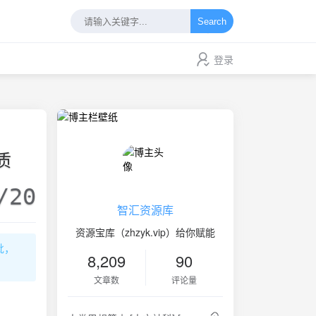
Search
登录
质
/20
智汇资源库
资源宝库（zhzyk.vip）给你赋能
批，
8,209
90
文章数
评论量