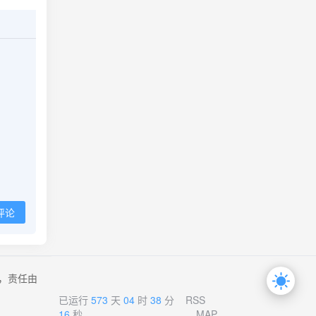
评论
，责任由
已运行
573
天
04
时
38
分
RSS
16
秒
MAP