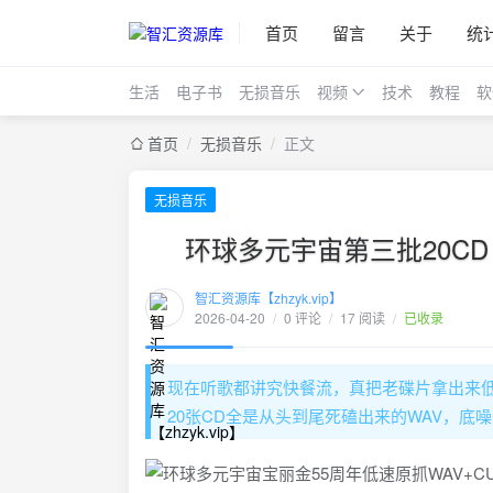
首页
留言
关于
统
生活
电子书
无损音乐
视频
技术
教程
软
首页
/
无损音乐
/
正文
无损音乐
环球多元宇宙第三批20CD
智汇资源库【zhzyk.vip】
2026-04-20
/
0 评论
/
17 阅读
/
已收录
现在听歌都讲究快餐流，真把老碟片拿出来
20张CD全是从头到尾死磕出来的WAV，