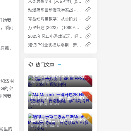
人类思想简史 [ 人文社科] [pdf+全格式]
动漫简笔画动漫教学实战 - 从入门到精通的绘画指南
零基础陶笛教学：从音阶到名曲的完整入门指南
开始我
得，瞬间
万里归途 (2022) 【1080P超清】【国语中字】
2025年风口小游戏试玩，轻松日入1000+，收益无上限，全新市场
知识IP创业实操从零到一孵化：打造个人品牌，实现知识变现
速原抓，
热门文章
《喜人奇妙夜2》4K 60FPS臻彩版：2025年爆笑回归
1
怡和达明
20119 阅读 - 11/19
G的空
别问我
2
M4 Mac mini一键开启2K HiDPI终极教程：告别模糊，解锁高清显示！
6992 阅读 - 01/23
3
酷狗音乐第三方客户端MoeKoe Music使用指南：自动领取VIP+多平台支持
6116 阅读 - 04/16
厢里的