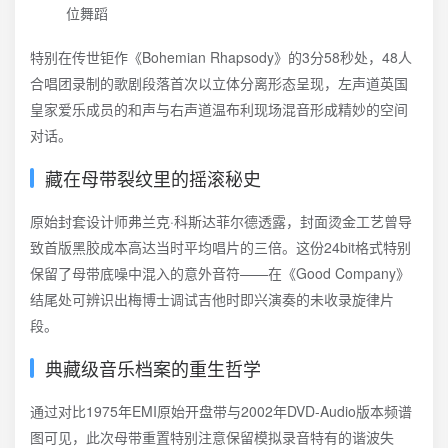
位舞蹈
特别在传世钜作《Bohemian Rhapsody》的3分58秒处，48人
合唱团录制的歌剧段落首次以立体分离形态呈现，左声道英国
皇家爱乐成员的和声与右声道温布利现场混音形成精妙的空间
对话。
藏在母带裂纹里的摇滚秘史
原始封套设计师弗兰克·科斯达菲尔德透露，封面烫金工艺曾导
致首版黑胶成本高达当时平均唱片的三倍。这份24bit格式特别
保留了母带底噪中混入的意外音符——在《Good Company》
结尾处可辨识出梅博士调试吉他时即兴演奏的未收录旋律片
段。
典藏级音乐档案的重生哲学
通过对比1975年EMI原始开盘带与2002年DVD-Audio版本频谱
图可见，此次母带重置特别注意保留模拟录音特有的谐波失