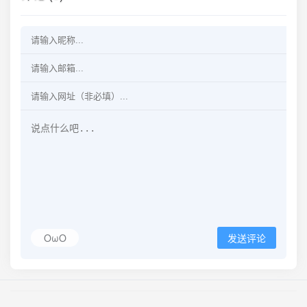
OωO
发送评论