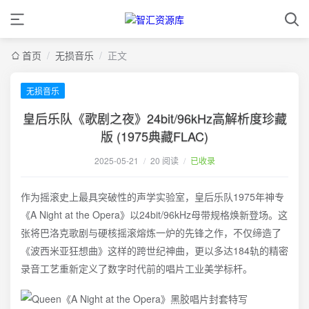
首页
/
无损音乐
/
正文
无损音乐
皇后乐队《歌剧之夜》24bit/96kHz高解析度珍藏
版 (1975典藏FLAC)
2025-05-21
/
20 阅读
/
已收录
作为摇滚史上最具突破性的声学实验室，皇后乐队1975年神专
《A Night at the Opera》以24bit/96kHz母带规格焕新登场。这
张将巴洛克歌剧与硬核摇滚熔炼一炉的先锋之作，不仅缔造了
《波西米亚狂想曲》这样的跨世纪神曲，更以多达184轨的精密
录音工艺重新定义了数字时代前的唱片工业美学标杆。