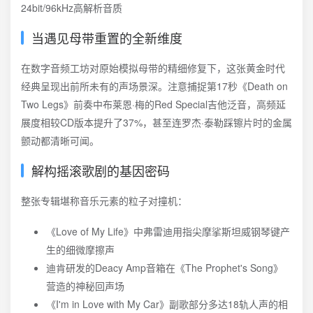
当遇见母带重置的全新维度
在数字音频工坊对原始模拟母带的精细修复下，这张黄金时代
经典呈现出前所未有的声场景深。注意捕捉第17秒《Death on
Two Legs》前奏中布莱恩·梅的Red Special吉他泛音，高频延
展度相较CD版本提升了37%，甚至连罗杰·泰勒踩镲片时的金属
颤动都清晰可闻。
解构摇滚歌剧的基因密码
整张专辑堪称音乐元素的粒子对撞机：
《Love of My Life》中弗雷迪用指尖摩挲斯坦威钢琴键产
生的细微摩擦声
迪肯研发的Deacy Amp音箱在《The Prophet's Song》
营造的神秘回声场
《I'm in Love with My Car》副歌部分多达18轨人声的相