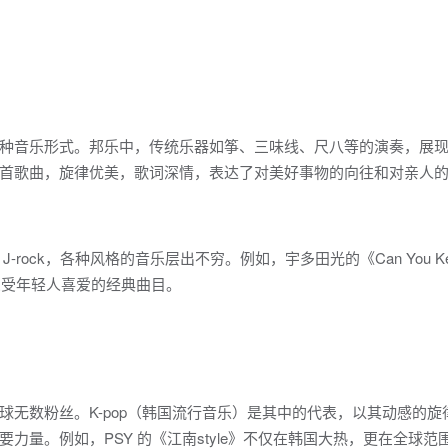
种音乐形式。邦乐中，传统乐器如筝、三味线、尺八等的演奏，展
首歌曲，旋律优美，歌词深情，表达了对美好事物的向往和对亲人
J-rock，各种风格的音乐层出不穷。例如，宇多田光的《Can You Kee
等，都是深受年轻人喜爱的经典曲目。
无数粉丝。K-pop（韩国流行音乐）是其中的代表，以其动感的旋
力量。例如，PSY 的《江南style》不仅在韩国大热，更在全球范