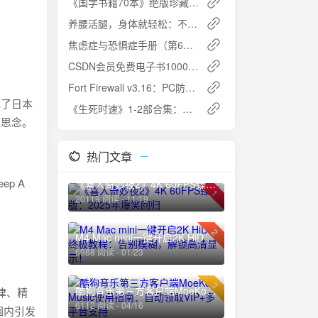
《国学书籍70本》绝版珍藏 - 中国传统文化的精髓
养腰活腿，身体就轻松：不打针不吃药，缓解腰酸腿疼 [生活时尚] [PDF+全格式]
焦虑症与恐惧症手册（第6版）：全球畅销心理自助指南
CSDN会员免费电子书1000本：编程与技术的知识宝库
Fort Firewall v3.16：PC防火墙软件，小巧而强大
现了日本
《生死时速》1-2部合集：惊险刺激的特警恋曲
的思念。
热门文章
p A
《喜人奇妙夜2》4K 60FPS臻彩版：2025年爆笑回归
1
20119 阅读 - 11/19
2
M4 Mac mini一键开启2K HiDPI终极教程：告别模糊，解锁高清显示！
6988 阅读 - 01/23
3
酷狗音乐第三方客户端MoeKoe Music使用指南：自动领取VIP+多平台支持
律、精
6112 阅读 - 04/16
围内引发