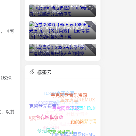
《此情可待成追忆》2020俄语经典：豆瓣高分爱情电影
4
5562 阅读 - 09/20
5
色戒(2007)【BluRay.1080P 蓝光压制】【内封简繁】【爱情/情色】夸克网盘免费下载
如，《阿
5479 阅读 - 06/06
《朝雪录》2025古装悬疑剧：李兰迪敖瑞鹏揭秘惊天宫闱秘案
6
5001 阅读 - 10/07
标签云
》（玫瑰
1080P高清资源
无损音乐下载
夸克网盘音乐资源
蓝光原盘REMUX
1080P高清
中文字幕
夸克网盘无损音乐
2025热门短剧
杜比全景声
式，以其
夸克网盘下载
夸克网盘HIFI资源
夸克网盘无损音源
内封简繁字幕
夸克网盘资源
4K HDR
1080P
夸克网盘
1080P蓝光原盘REMUX
夸克网盘音乐
FLAC无损