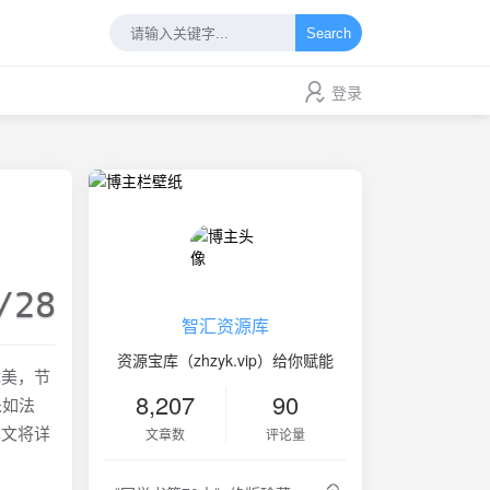
Search
登录
/28
智汇资源库
资源宝库（zhzyk.vip）给你赋能
优美，节
8,207
90
乐如法
本文将详
文章数
评论量