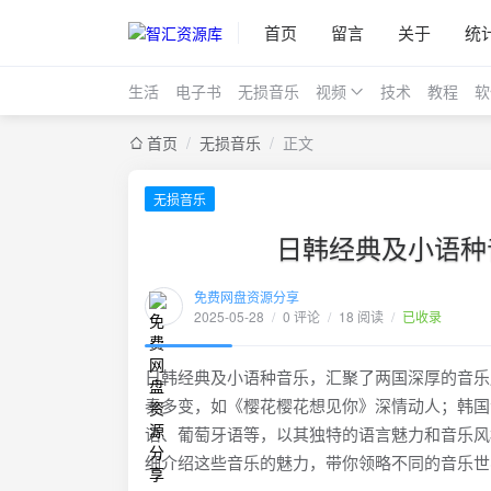
首页
留言
关于
统
生活
电子书
无损音乐
视频
技术
教程
软
首页
/
无损音乐
/
正文
无损音乐
日韩经典及小语种
免费网盘资源分享
2025-05-28
/
0 评论
/
18 阅读
/
已收录
日韩经典及小语种音乐，汇聚了两国深厚的音乐
奏多变，如《樱花樱花想见你》深情动人；韩国音
语、葡萄牙语等，以其独特的语言魅力和音乐风
细介绍这些音乐的魅力，带你领略不同的音乐世