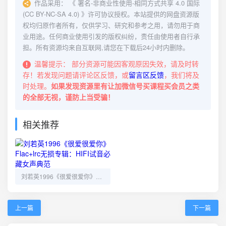
作品采用：
《
署名-非商业性使用-相同方式共享 4.0 国际
(CC BY-NC-SA 4.0)
》许可协议授权。本站提供的网盘资源版
权均归原作者所有，仅供学习、研究和参考之用，请勿用于商
业用途。任何商业使用引发的版权纠纷，责任由使用者自行承
担。所有资源均来自互联网,请您在下载后24小时内删除。
温馨提示：
部分资源可能因客观原因失效，请及时转
存！若发现问题请评论区反馈，或
留言区反馈
，我们将及
时处理。
如果发现资源里有让加微信号买课程买会员之类
的全部无视，谨防上当受骗！
相关推荐
刘若英1996《很爱很爱你》Flac+lrc无损专辑：HIFI试音必藏女声典范
上一篇
下一篇