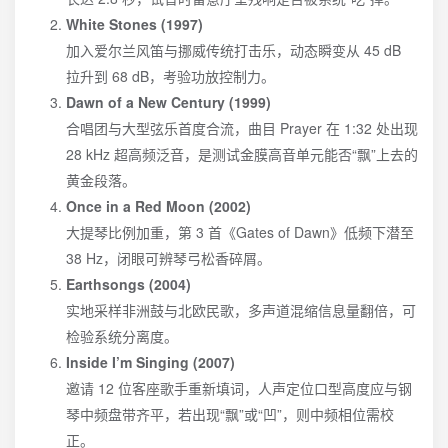
White Stones (1997)
加入爱尔兰风笛与挪威传统打击乐，动态瞬变从 45 dB
拉升到 68 dB，考验功放控制力。
Dawn of a New Century (1999)
合唱团与大型弦乐首度合流，曲目 Prayer 在 1:32 处出现
28 kHz 超高频泛音，是测试金膜高音单元能否“飘”上去的
黄金段落。
Once in a Red Moon (2002)
大提琴比例加重，第 3 首《Gates of Dawn》低频下潜至
38 Hz，闭眼可辨琴弓松香碎屑。
Earthsongs (2004)
实地采样非洲鼓与北欧民歌，多声道混缩信息量翻倍，可
检验系统分离度。
Inside I’m Singing (2007)
邀请 12 位客座歌手重新填词，人声定位口型高度应与钢
琴中频盘带齐平，若出现“飘”或“凹”，则中频相位需校
正。