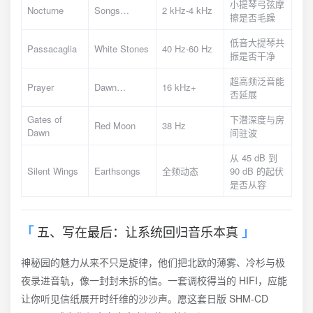
小提琴弓弦摩
Nocturne
Songs…
2 kHz-4 kHz
擦是否毛躁
低音大提琴共
Passacaglia
White Stones
40 Hz-60 Hz
振是否干净
超高频泛音能
Prayer
Dawn…
16 kHz+
否延展
Gates of
下潜深度与房
Red Moon
38 Hz
Dawn
间驻波
从 45 dB 到
Silent Wings
Earthsongs
全频动态
90 dB 的起伏
是否从容
五、写在最后：让系统回归音乐本真
神秘园的魅力从来不只是旋律，他们把北欧的薄雾、冷杉与极
夜录进音轨，像一封封未拆的信。一套调校得当的 HIFI，应能
让你听见信纸展开时纤维的沙沙声。愿这套日版 SHM-CD