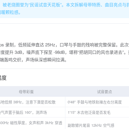
B，被老烧圈誉为“民谣试音天花板”。本文拆解母带特质、曲目亮点与
温暖颗粒感。
 英寸 30ips 录制，低频延伸直达 25Hz，口琴与手鼓的残响被完整保留。此
度提升 3dB，噪声底下探至 -98dB，堪称“把胡同口的风也录进去”
端轰鸣交织，声场纵深感瞬间拉满。
温度
母带彩蛋
试音要点
地低频 38Hz，注意下潜是否松散
0'48" 手鼓与地铁轨噪左右分离度
气声置于脑后 160°，测声场
1'15" 木吉他泛音是否发毛
800Hz 磁性厚度，女声和声 3kHz 穿透
副歌镲片尾音 12kHz 空气感