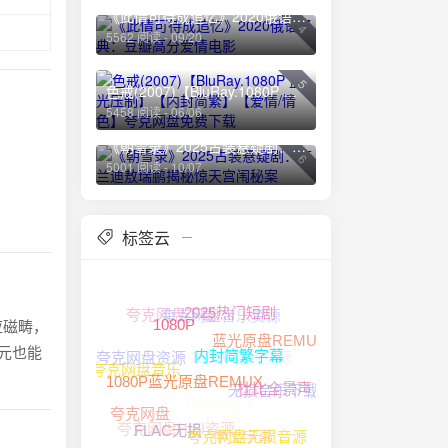
《此情可待成追忆》2020俄语经典：豆瓣高分爱情电影
4
5562 阅读 - 09/20
5
色戒(2007)【BluRay.1080P 蓝光压制】【内封简繁】【爱情/情色】夸克网盘免费下载
5458 阅读 - 06/06
《朝雪录》2025古装悬疑剧：李兰迪敖瑞鹏揭秘惊天宫闱秘案
6
5001 阅读 - 10/07
标签云
夸克网盘音乐资源
夸克网盘下载
2025热门短剧
感应磁畴，
1080P
蓝光原盘REMUX
1080P高清资源
元也能
夸克网盘资源
夸克网盘无损音乐
内封简繁字幕
夸克网盘音乐
无损音乐下载
1080P高清
杜比全景声
1080P蓝光原盘REMUX
夸克网盘
夸克网盘HIFI资源
中文字幕
FLAC无损
夸克网盘无损音源