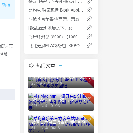
德云斗笑社/斗笑社/德云社 第三季 (2025) - 爆笑升级，德云最强喜剧人
抓轨技
比约克 独家现场 Bjork Apple Music Live (Cornucopia) ALAC
斗破苍穹年番4K高清，萧炎新征程开启！
[欲乱唇迷]她唇之下：女同题材经典1080p高清收藏
飞屋环游记 (2009) 【1080P】日语中英双字：一场梦想与冒险的奇妙旅程
《【无损FLAC格式】KKBOX华语新歌日榜》夸克网盘高速下载+免费资源
次低速原
。播放
热门文章
《喜人奇妙夜2》4K 60FPS臻彩版：2025年爆笑回归
1
20119 阅读 - 11/19
2
M4 Mac mini一键开启2K HiDPI终极教程：告别模糊，解锁高清显示！
6984 阅读 - 01/23
3
酷狗音乐第三方客户端MoeKoe Music使用指南：自动领取VIP+多平台支持
6111 阅读 - 04/16