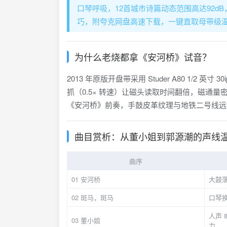
口琴呼吸，12首城市诗篇动态范围高达92d
巧，附夸克网盘高速下载，一键直取母带级
为什么老烧都拿《安河桥》试音？
2013 年原版开盘带采用 Studer A80 1/2
抓（0.5× 转速）让磁头读取时间翻倍，磁通量密
《安河桥》前奏，手鼓皮革纹理与地铁二号线远
曲目赏析：从董小姐到郭源潮的声线
曲序
01 安河桥
大鼓落
02 斑马，斑马
口琴换
人声 
03 董小姐
力