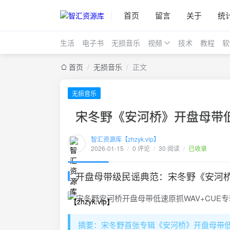
首页
留言
关于
统
生活
电子书
无损音乐
视频
技术
教程
软
首页
/
无损音乐
/
正文
无损音乐
宋冬野《安河桥》开盘母带低速
智汇资源库【zhzyk.vip】
2026-01-15
/
0 评论
/
30 阅读
/
已收录
开盘母带级民谣典范：宋冬野《安河桥》
摘要：宋冬野首张专辑《安河桥》开盘母带低