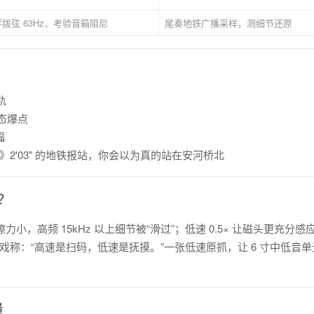
拨弦 63Hz，考验音箱阻尼
尾奏地铁广播采样，测细节还原
轨
动态爆点
幅
潮》2'03" 的地铁报站，你会以为真的站在安河桥北
？
摩擦力小，高频 15kHz 以上细节被“滑过”；低速 0.5× 让磁头更充分
称：“高速是扫码，低速是抚摸。”一张低速原抓，让 6 寸中低音单
量