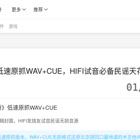
计
更多
推荐
件
游戏
原抓WAV+CUE，HIFI试音必备民谣天
01
低速原抓WAV+CUE
速原抓版本，WAV+CUE无损格式还原北京胡同口最地道的木吉他