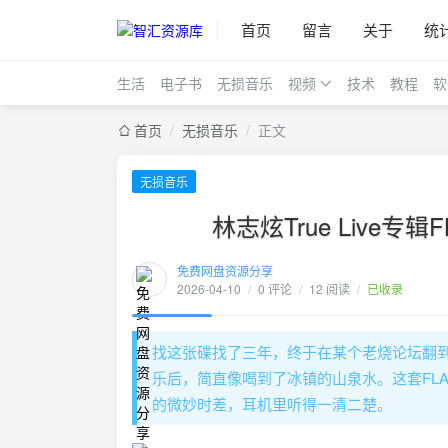
首页
留言
关于
统
生活
电子书
无损音乐
视频
技术
教程
软
首页
/
无损音乐
/
正文
无损音乐
林志炫True Live专
免费网盘资源分享
2026-04-10
/
0 评论
/
12 阅读
/
已收录
找这张碟找了三年，终于在某个老烧论坛翻
乐后，简直像喝到了冰镇的山泉水。这套FLAC
的微妙时差，耳机里听得一清二楚。