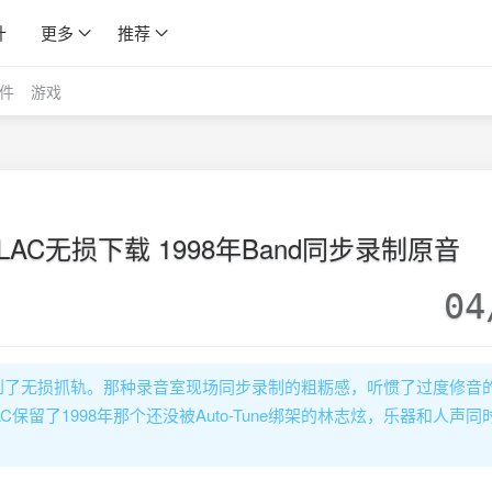
计
更多
推荐
件
游戏
辑FLAC无损下载 1998年Band同步录制原音
04
到了无损抓轨。那种录音室现场同步录制的粗粝感，听惯了过度修音
保留了1998年那个还没被Auto-Tune绑架的林志炫，乐器和人声同