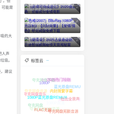
了，但
《此情可待成追忆》2020俄语经典：豆瓣高分爱情电影
，可能是
4
5562 阅读 - 09/20
5
色戒(2007)【BluRay.1080P 蓝光压制】【内封简繁】【爱情/情色】夸克网盘免费下载
5461 阅读 - 06/06
呼吸的大
《朝雪录》2025古装悬疑剧：李兰迪敖瑞鹏揭秘惊天宫闱秘案
6
5001 阅读 - 10/07
把人声
的垃圾。
标签云
接，建议
夸克网盘音乐资源
夸克网盘下载
2025热门短剧
1080P
蓝光原盘REMUX
1080P高清资源
夸克网盘资源
夸克网盘无损音乐
内封简繁字幕
夸克网盘音乐
无损音乐下载
1080P高清
杜比全景声
1080P蓝光原盘REMUX
夸克网盘
夸克网盘HIFI资源
中文字幕
夸克网盘无损音源
FLAC无损