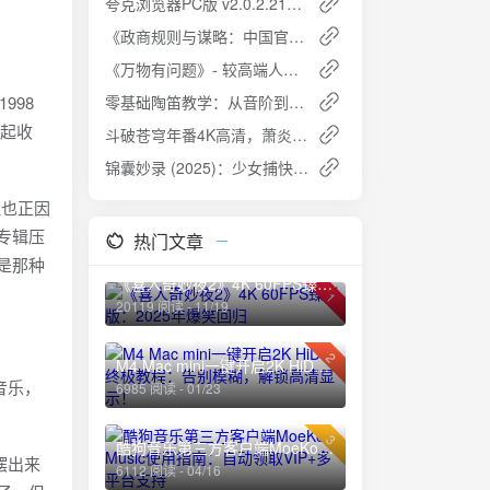
夸克浏览器PC版 v2.0.2.210：极速浏览，智能体验
《政商规则与谋略：中国官场小说系列》- 考验你双商的政商大戏
《万物有问题》- 较高端人类的奇怪知识
998
零基础陶笛教学：从音阶到名曲的完整入门指南
一起收
斗破苍穹年番4K高清，萧炎新征程开启！
锦囊妙录 (2025)：少女捕快智破奇案，江湖少年共谱传奇
但也正因
专辑压
热门文章
是那种
《喜人奇妙夜2》4K 60FPS臻彩版：2025年爆笑回归
1
20119 阅读 - 11/19
2
M4 Mac mini一键开启2K HiDPI终极教程：告别模糊，解锁高清显示！
音乐，
6985 阅读 - 01/23
3
酷狗音乐第三方客户端MoeKoe Music使用指南：自动领取VIP+多平台支持
师摆出来
6112 阅读 - 04/16