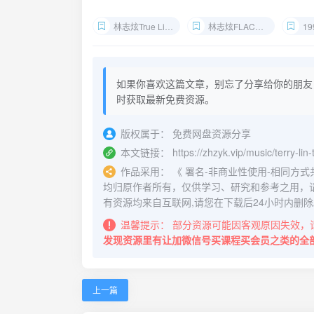
林志炫True Live无损下载
林志炫FLAC专辑夸克网盘
199
如果你喜欢这篇文章，别忘了分享给你的朋友
时获取最新免费资源。
版权属于：
免费网盘资源分享
本文链接：
https://zhzyk.vip/music/terry-lin
作品采用：
《
署名-非商业性使用-相同方式共享 4.
均归原作者所有，仅供学习、研究和参考之用，
有资源均来自互联网,请您在下载后24小时内删除
温馨提示：
部分资源可能因客观原因失效，
发现资源里有让加微信号买课程买会员之类的全
上一篇