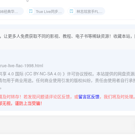
0
8经典华语人声无损
True Live同步录制原音
林志炫放手FLAC下载
，让更多人免费获取不同的影视、教程、电子书等稀缺资源！收藏本站，
-true-live-flac-1998.html
0 国际 (CC BY-NC-SA 4.0)
》许可协议授权。本站提供的网盘资源
请勿用于商业用途。任何商业使用引发的版权纠纷，责任由使用者自行承
。
请及时转存！若发现问题请评论区反馈，或
留言区反馈
，我们将及时处理
部无视，谨防上当受骗！