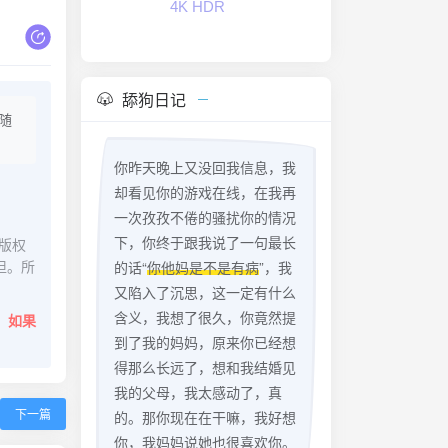
4K HDR
舔狗日记
随
你昨天晚上又没回我信息，我
却看见你的游戏在线，在我再
一次孜孜不倦的骚扰你的情况
下，你终于跟我说了一句最长
版权
担。所
的话“
你他妈是不是有病
”，我
又陷入了沉思，这一定有什么
含义，我想了很久，你竟然提
。
如果
到了我的妈妈，原来你已经想
得那么长远了，想和我结婚见
我的父母，我太感动了，真
下一篇
的。那你现在在干嘛，我好想
你，我妈妈说她也很喜欢你。