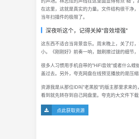
的声场。林志炫的声线在这里面显得有点"糙"
在这里，这就是真实的力量。文件结构很干净，
当年扫描件的极限了。
深夜听这个，记得关掉"音效增强"
这东西不适合当背景音乐。周末晚上，关了灯，
小。《刚刚好》前奏一响，鼓刷擦过钹的细节，
很多人习惯用手机自带的"HiFi音效"或者什
盖过去。另外，夸克网盘在线预览播放的是压缩
资源我是从那位ID叫"老黑胶"的版主那里求来
看到就先转存到自己网盘里。夸克的大文件下载
点此获取资源