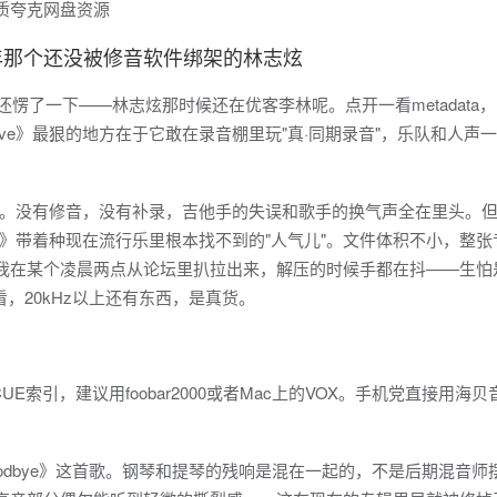
8年那个还没被修音软件绑架的林志炫
还愣了一下——林志炫那时候还在优客李林呢。点开一看metadata，1
Live》最狠的地方在于它敢在录音棚里玩"真·同期录音"，乐队和人声
。没有修音，没有补录，吉他手的失误和歌手的换气声全在里头。
》带着种现在流行乐里根本找不到的"人气儿"。文件体积不小，整张
。我在某个凌晨两点从论坛里扒拉出来，解压的时候手都在抖——生怕
看，20kHz以上还有东西，是真货。
E索引，建议用foobar2000或者Mac上的VOX。手机党直接用海贝
id Goodbye》这首歌。钢琴和提琴的残响是混在一起的，不是后期混音