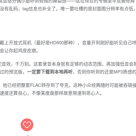
，高音部分偶尔能听到轻微的撕裂感——这在现在的专辑里早就被修掉
没有乱码，tag信息也补全了。唯一要吐槽的是封面图分辨率有点低
戴上开放式耳机（最好是HD600那种），音量开到刚好能听见自己
会让你起鸡皮疙瘩。
么蝰蛇音效，千万别。这套录音本身就有足够的动态范围，再加强低音会
过的预览版，
一定要下载到本地再听
，否则你听到的还是MP3质感
的，他已经把整套FLAC转存到了夸克。这种小众经典随时可能被吞链
速度还算良心，不像某度盘那样故意限速到恶心人。