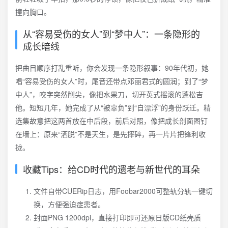
撞向胸口。
从“容易受伤的女人”到“梦中人”：一条隐形的
成长暗线
把曲目顺序打乱重听，你会发现一条隐形叙事：90年代初，她
唱“容易受伤的女人”时，尾音还带点邓丽君式的圆润；到了“梦
中人”，咬字突然削尖，像把水果刀，切开英式摇滚的蓬松吉
他。短短几年，她完成了从“被辜负”到“自漂浮”的身份跃迁。精
选集故意把这两首放在中后段，前后对照，像把成长剖面图钉
在墙上：原来“洒脱”不是天生，是先摔碎，再一片片把锋利收
拢。
收藏Tips：给CD时代的遗老与新世代的耳朵
文件自带CUERip日志，用Foobar2000可整轨分轨一键切
换，方便强迫症患者。
封面PNG 1200dpi，直接打印即可还原日版CD纸壳质