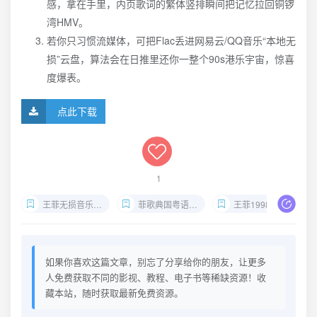
感，拿在手里，内页歌词的繁体竖排瞬间把记忆拉回铜锣
湾HMV。
若你只习惯流媒体，可把Flac丢进网易云/QQ音乐“本地无
损”云盘，算法会在日推里还你一整个90s港乐宇宙，惊喜
度爆表。
点此下载
1
王菲无损音乐下载
菲歌典国粤语精选3 Flac
王菲1998年专辑百度网盘
如果你喜欢这篇文章，别忘了分享给你的朋友，让更多
人免费获取不同的影视、教程、电子书等稀缺资源！收
藏本站，随时获取最新免费资源。