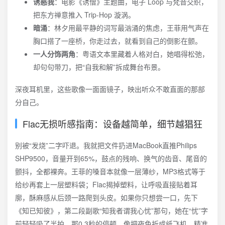
诱惑我
：电影《诱僧》主题曲，电子 Loop 与梵音交织，
把东方禅意推入 Trip-Hop 漩涡。
暗涌
：林夕用最平静的词写最汹涌的焦虑，王菲用气声在
胸口搭了一座桥，你走过去，就看到自己的倒影在颤。
一人分饰两角
：粤语文本里藏着人格对白，她唱得松弛，
却句句带刀，把“自我和解”拆成舞台布景。
深夜耳机里，这些歌像一面面镜子，映出听众不敢直面的那部
分自己。
Flac无损听感指南：设备越简单，细节越猖狂
别被“发烧”二字吓退。我就把文件扔进MacBook直推Philips
SHP9500，音量开到65%，鼓点的残响、换气的齿音、尾音的
颤抖，全都裸奔。王菲的嗓音本就像一层薄纱，MP3格式等于
给纱再套上一层塑料袋；Flac揭掉塑料，让呼吸直接贴着耳
廓，酥麻感从后颈一路爬到头皮。如果你只想尝一口，先下
《知已知彼》，第二段副歌“知我者谓我心忧”那句，她在“忧”字
前轻轻吸了半拍，那0.3秒的停顿，像把夜色折成纸飞机，精准