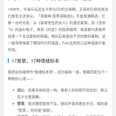
1998年，华语乐坛还在卡带与CD的交替期，王菲却已把另类流
行推至主流浪尖。「菲歌典 国粤语精选3」不是普通精选，它
像一台时光机：从《容易受伤的女人》的港式柔情，到《流非
飞》的迷幻电子，再到《约定》的极简钢琴，每首都代表她声
线里一个无法复制的侧面。相比后来层出不穷的数码重制，这
一版母带保留了模拟时代的温度，Flac无损则让这种温度纤毫
毕现。
17首歌，17种情绪标本
我把这张碟称作“情绪标本馆”，因为每取一首，都能匹配当下一
种微妙心境——
动心
：前奏吉他和弦一响，像有人轻轻掀开旧信封，粉尘
在夕光里跳舞。
堕落
：鼓点慢悠悠地下坠，她的声音却悬在半空，唱的是
“堕落”，听的是“超脱”。