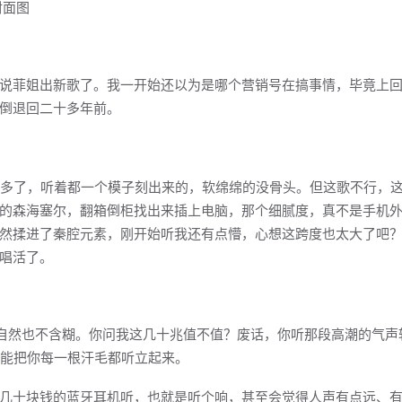
说菲姐出新歌了。我一开始还以为是哪个营销号在搞事情，毕竟上回
倒退回二十多年前。
太多了，听着都一个模子刻出来的，软绵绵的没骨头。但这歌不行，
的森海塞尔，翻箱倒柜找出来插上电脑，那个细腻度，真不是手机
然揉进了秦腔元素，刚开始听我还有点懵，心想这跨度也太大了吧
唱活了。
规格，体积自然也不含糊。你问我这几十兆值不值？废话，你听那段高潮的气
式能把你每一根汗毛都听立起来。
几十块钱的蓝牙耳机听，也就是听个响，甚至会觉得人声有点远、