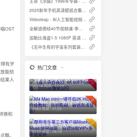
王菲《浮躁》1996年专辑 - 先锋音乐与诗意的完美结合
2025新年手机高清壁纸合集：40款祥瑞主题锁屏与主屏设计一键收藏
Videoleap - AI人工智能视频编辑器 v1.33.0：专业视频编辑利器
唱OST
全解道德经40节视频课-李清泉：深入领悟道家智慧
加勒比海盗1-5 1080P 英语 中英双字
《无中生有的宇宙系列套装》[10册]
这得有岁
热门文章
外放能给
？结果人
《喜人奇妙夜2》4K 60FPS臻彩版：2025年爆笑回归
1
20118 阅读 - 11/19
2
M4 Mac mini一键开启2K HiDPI终极教程：告别模糊，解锁高清显示！
6983 阅读 - 01/23
声转换和
3
酷狗音乐第三方客户端MoeKoe Music使用指南：自动领取VIP+多平台支持
6110 阅读 - 04/16
有点飘。