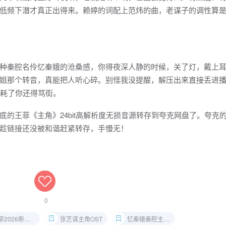
低频下潜才真正出得来。赖婷的词配上范炜的曲，老谋子的调性算
种秦腔名伶忆秦娥的沧桑感，你得夜深人静的时候，关了灯，戴上
姐那个转音，真能把人听心碎。别怪我没提醒，解压出来直接丢进
损耗了你还得骂街。
的王菲《主角》24bit高解析度无损音源转存到夸克网盘了。夸克
趁链接还没被和谐赶紧转存，手慢无！
0
026新歌FLAC
张艺谋主角OST
忆秦娥秦腔主题曲