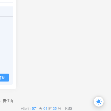
评论
，责任由
已运行
571
天
04
时
25
分
RSS