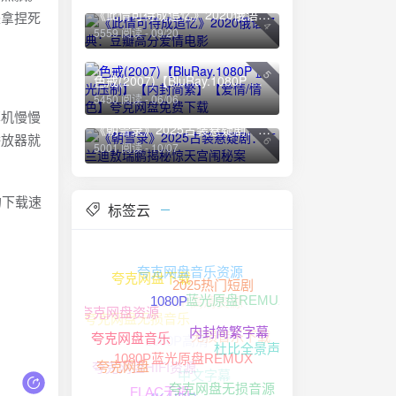
《此情可待成追忆》2020俄语经典：豆瓣高分爱情电影
是拿捏死
4
5559 阅读 - 09/20
5
色戒(2007)【BluRay.1080P 蓝光压制】【内封简繁】【爱情/情色】夸克网盘免费下载
5450 阅读 - 06/06
耳机慢慢
《朝雪录》2025古装悬疑剧：李兰迪敖瑞鹏揭秘惊天宫闱秘案
播放器就
6
5001 阅读 - 10/07
的下载速
标签云
夸克网盘音乐资源
夸克网盘下载
1080P高清资源
2025热门短剧
蓝光原盘REMUX
夸克网盘无损音乐
夸克网盘资源
1080P
无损音乐下载
1080P高清
内封简繁字幕
杜比全景声
夸克网盘音乐
夸克网盘HIFI资源
中文字幕
夸克网盘
1080P蓝光原盘REMUX
夸克网盘无损音源
4K HDR