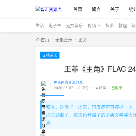
首页
留言
关于
统
生活
电子书
无损音乐
视频
技术
教程
软
首页
/
无损音乐
/
正文
无损音乐
王菲《主角》FLAC 24
免费网盘资源分享
2026-05-07
/
0 评论
/
14 阅读
/
已收录
哎哟，这嗓子一出来，鸡皮疙瘩直接掉一地。
剧主题曲了，这次给老谋子的茅盾文学奖大作《
质。