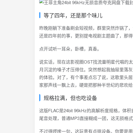
等了四年，还是那个味儿
昨晚刚躺下准备刷会短视频，群里突然炸锅了，
还是四年前的事，更别提电视剧主题曲了，那得
点开试听一耳朵，卧槽，真香。
说实话，现在这影视圈OST找流量明星代唱的
月沉淀的嗓子才压得住。突然想起我抽屉里落灰
的体验。对了，有个事差点忘了说，这歌里头居
家那声线一飘上去，硬是把那种半世纪的悲欢给
规格拉满，但也吃设备
这版FLAC是24bit 96kHz的高解析度
尾音处理，普通MP3直接糊成一团，这无损格
不过得啰嗦一句，这玩意有点挑设备。你要是用