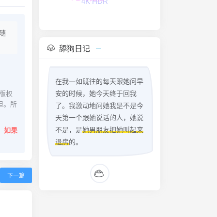
FLAC无损
随
舔狗日记
在我一如既往的每天跟她问早
版权
安的时候，她今天终于回我
担。所
了。我激动地问她我是不是今
天第一个跟她说话的人，她说
不是，是
她男朋友把她叫起来
。
如果
退房
的。
下一篇