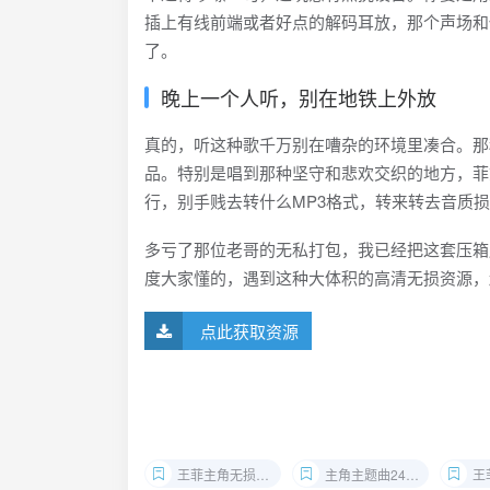
插上有线前端或者好点的解码耳放，那个声场和
了。
晚上一个人听，别在地铁上外放
真的，听这种歌千万别在嘈杂的环境里凑合。那
品。特别是唱到那种坚守和悲欢交织的地方，菲
行，别手贱去转什么MP3格式，转来转去音质
多亏了那位老哥的无私打包，我已经把这套压箱底
度大家懂的，遇到这种大体积的高清无损资源，
点此获取资源
王菲主角无损下载
主角主题曲24bit
王菲2