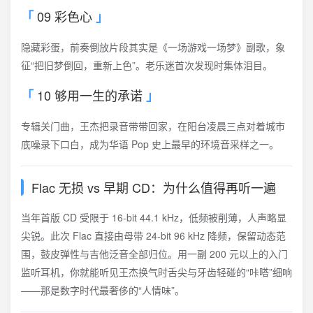
09 彩色心
隐藏彩蛋，前奏倒放片段其实是《一场游戏一场梦》副歌，象
征“把旧梦倒回，重新上色”。老乐迷首次发现时集体泪目。
10 够用一生的承诺
专辑关门曲，王杰把录音带带回家，在阳台凌晨三点对着城市
底噪录下口白，成为华语 Pop 史上最早的环境音采样之一。
Flac 无损 vs 早期 CD：为什么值得再听一遍
当年首版 CD 受限于 16-bit 44.1 kHz，低频被削薄，人声略显
尖锐。此次 Flac 直接由母带 24-bit 96 kHz 降频，保留动态范
围，鼓皮弹性与吉他泛音全部归位。用一副 200 元以上的入门
监听耳机，你就能听见王杰换气时舌尖与牙齿轻碰的“咔嗒”细响
——那是数字时代最奢侈的“人情味”。