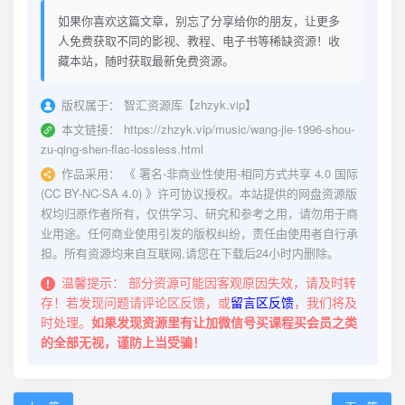
如果你喜欢这篇文章，别忘了分享给你的朋友，让更多
人免费获取不同的影视、教程、电子书等稀缺资源！收
藏本站，随时获取最新免费资源。
版权属于：
智汇资源库【zhzyk.vip】
本文链接：
https://zhzyk.vip/music/wang-jie-1996-shou-
zu-qing-shen-flac-lossless.html
作品采用：
《
署名-非商业性使用-相同方式共享 4.0 国际
(CC BY-NC-SA 4.0)
》许可协议授权。本站提供的网盘资源版
权均归原作者所有，仅供学习、研究和参考之用，请勿用于商
业用途。任何商业使用引发的版权纠纷，责任由使用者自行承
担。所有资源均来自互联网,请您在下载后24小时内删除。
温馨提示：
部分资源可能因客观原因失效，请及时转
存！若发现问题请评论区反馈，或
留言区反馈
，我们将及
时处理。
如果发现资源里有让加微信号买课程买会员之类
的全部无视，谨防上当受骗！