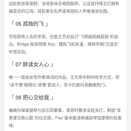
远赴新加坡录制，当地圣咏合唱团助阵，让这首抒情主打拥有
福音式的辽阔，耳机里左右声道来回的人声像海浪包围。
06 孤独的飞
写给即将入伍的学弟，也是王杰对自己“飞得越高越孤独”的自
白。Bridge 段突然降 Key，模拟飞机失速，堪称早期“沉浸式”
听觉实验。
07 醉读女人心
唯一一首由女性作者填词的作品，王杰用半醉的咬字方式，把
“读不懂”唱得比“读懂”更动人，至今仍是抖音翻唱热门。
08 把心交给我
编曲仅保留钢琴与弦乐四重奏，录音时要求全程关灯，制造“漆
黑里交换心脏”的仪式感，Flac 版本能清晰捕捉琴弦摩擦的松香
味。