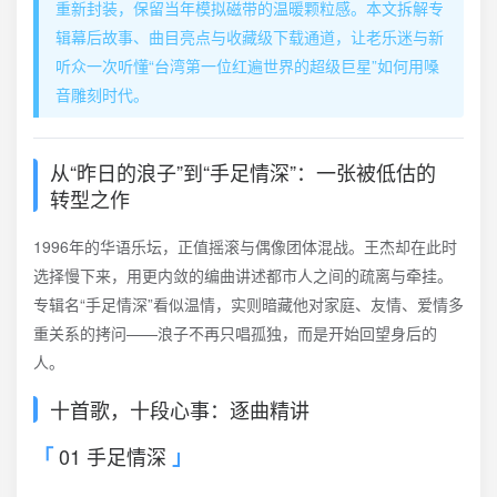
重新封装，保留当年模拟磁带的温暖颗粒感。本文拆解专
辑幕后故事、曲目亮点与收藏级下载通道，让老乐迷与新
听众一次听懂“台湾第一位红遍世界的超级巨星”如何用嗓
音雕刻时代。
从“昨日的浪子”到“手足情深”：一张被低估的
转型之作
1996年的华语乐坛，正值摇滚与偶像团体混战。王杰却在此时
选择慢下来，用更内敛的编曲讲述都市人之间的疏离与牵挂。
专辑名“手足情深”看似温情，实则暗藏他对家庭、友情、爱情多
重关系的拷问——浪子不再只唱孤独，而是开始回望身后的
人。
十首歌，十段心事：逐曲精讲
01 手足情深