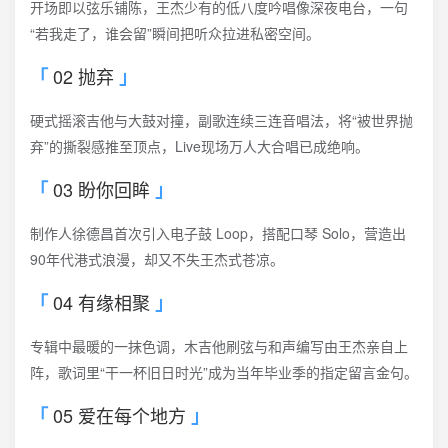
开场即以弦乐铺陈，王杰少有的低八度吟唱像深夜电台，一句
“若我走了，谁会留”瞬间把听众拉进私密空间。
02 抛弃
硬式摇滚吉他与大鼓对撞，副歌连续三连音唱法，将“被世界抛
弃”的撕裂感推至顶点，Live现场万人大合唱已成绝响。
03 盼你回眸
制作人徐德昌首次引入电子鼓 Loop，搭配口琴 Solo，营造出
90年代港式浪漫，却又不失王杰式苍凉。
04 有缘相聚
专辑中最暖的一抹色调，木吉他刷弦与和声编写由王杰亲自上
阵，歌词里“干一杯旧日时光”成为当年毕业季的指定留言金句。
05 爱在每个地方