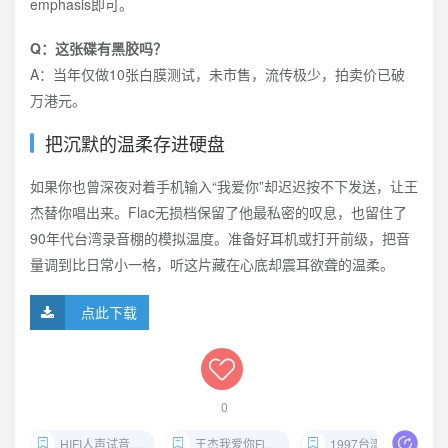
emphasis即可。
Q：这张碟有黑胶吗？
A：当年仅做10张白膜测试，未市售，流传极少，拍卖价已破
万港元。
把沉默的温柔存进硬盘
如果你也曾深夜对着手机输入“我爱你”却迟迟按不下发送，让王
杰替你唱出来。Flac无损档保留了他最私密的叹息，也留住了
90年代台湾录音棚的模拟温度。准备好耳机或打开前级，把音
量调到比日常小一格，听这片藏在心底却震耳欲聋的温柔。
点此下载
0
HIFI人声试音碟推荐
王杰我爱你Flac下载
1997台湾波丽佳音无损