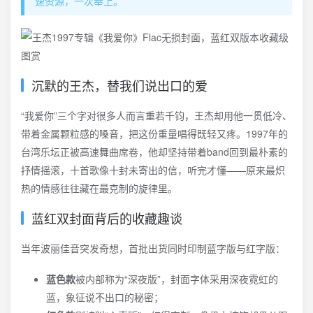
速资源，一次奉上。
沉默的王杰，替我们说出口的爱
“我爱你”三个字对很多人而言重若千钧，王杰却用他一贯低冷、
带着金属颗粒感的嗓音，把这份重量唱得既轻又疼。1997年的
台湾乐坛正被高速舞曲席卷，他却坚持带着band回到最朴素的
抒情摇滚，十首歌像十封未寄出的信，听完才懂——原来最炽
热的情感往往藏在最克制的旋律里。
蓝红双封面背后的收藏趣谈
当年波丽佳音突发奇想，首批出货同时印制蓝字版与红字版：
蓝色款
被内部称为“深夜版”，封面字体采用深夜霓虹的
蓝，象征说不出口的秘密；