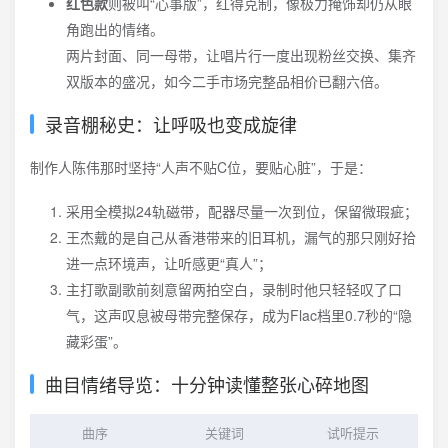
红色款
则被叫“心事版”，红得克制，像极力掩饰却仍从眼
角跑出的情绪。
两片封面、同一母带，让唱片行一度出现粉丝交换、集齐
双版本的盛况，如今二手市场完整品相价已翻六倍。
录音棚秘史：让呼吸也变成旋律
制作人陈伟那时坚持“人声不贴C位，要贴心脏”，于是：
采用全模拟24轨磁带，配器尽量一次到位，保留微瑕疵；
王杰戴的是自己从香港带来的旧耳机，漏气的那只刚好拾
进一点环境声，让听感更“真人”；
主打歌副歌前刻意留两拍空白，录制时他只轻轻叹了口
气，这声叹息被母带完整保存，成为Flac档里0.7秒的“隐
藏彩蛋”。
曲目情绪导览：十分钟读懂整张心碎地图
曲序
关键词
试听提示