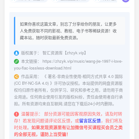
如果你喜欢这篇文章，别忘了分享给你的朋友，让更多
人免费获取不同的影视、教程、电子书等稀缺资源！收
藏本站，随时获取最新免费资源。
版权属于：
智汇资源库【zhzyk.vip】
本文链接：
https://zhzyk.vip/music/wang-jie-1997-i-love-
you-flac-lossless-download.html
作品采用：
《
署名-非商业性使用-相同方式共享 4.0 国际
(CC BY-NC-SA 4.0)
》许可协议授权。本站提供的网盘资源版
权均归原作者所有，仅供学习、研究和参考之用，请勿用于商
业用途。任何商业使用引发的版权纠纷，责任由使用者自行承
担。所有资源均来自互联网,请您在下载后24小时内删除。
温馨提示：
部分资源可能因客观原因失效，请及时转
存！若发现问题请评论区反馈，或
留言区反馈
，我们将及
时处理。
如果发现资源里有让加微信号买课程买会员之类
的全部无视，谨防上当受骗！