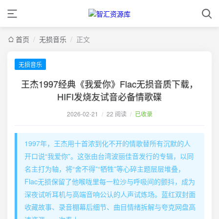
首页
/
无损音乐
/
正文
无损音乐
王杰1997经典《我爱你》Flac无损音质下载，
HIFI发烧友试音必备情歌碟
2026-02-21
/
22 阅读
/
已收录
1997年，王杰用十首浓到化不开的情歌替所有沉默的人
开口说“我爱你”。这张由台湾波丽佳音发行的专辑，以同
名主打为轴，将“舍不得”“牺牲”等心碎主题层层堆叠，
Flac无损保留了他喉咙里每一粒沙与呼吸间的颤抖，成为
深夜试听耳机与高端音响公认的人声试炼场。蓝红双封面
收藏故事、录音棚幕后细节、曲目情绪拆解与夸克网盘高