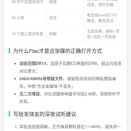
08 你不在我会怕冷
孤独
动态，夜听杀器
电吉他solo在3′10″
09 火炬
信念
推弦，瞬态测试
全团合奏，解析+声
10 只要心里还有爱
和解
场+动态一次验收
为什么Flac才是这张碟的正确打开方式
动态范围DR13
，远高于后期CD再版的DR8，鼓边与叹息
对比更大；
24bit/48kHz母带级文件
，保留陈伟坚持的两轨模拟噪
讯，中频“杰式金属味”不丢失；
无二次增益
，对比流媒体响度平均低2.8dB，深夜聆听不
炸耳。
写给发烧友的深夜试听建议
耳机选低阻高敏，王杰嗓音颗粒感在1～4kHz，请关闭一