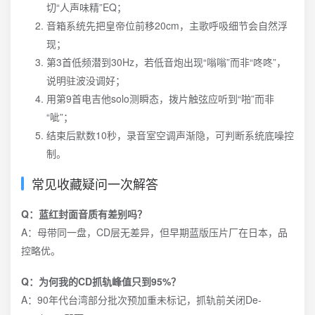
切“人声味精”EQ；
音箱系统先把皇帝位前移20cm，主歌呼吸细节会自然浮
现；
第3首低频潜到30Hz，若低音炮出现“嗡嗡”而非“咚咚”，
说明驻波没调好；
用第9首电吉他solo测瞬态，拨片触弦应听到“啪”而非
“呲”；
结束后默数10秒，录音室空调声渐隐，可判断系统底噪控
制。
常见收藏疑问一次解答
Q：蓝红封面音质有差别吗？
A：母带同一盘，CD层无差异，但早期蓝版压片厂在日本，品
控略优。
Q：为何我的CD抓轨峰值只到95%？
A：90年代台湾部分批次预加重未标记，抓轨前关闭De-