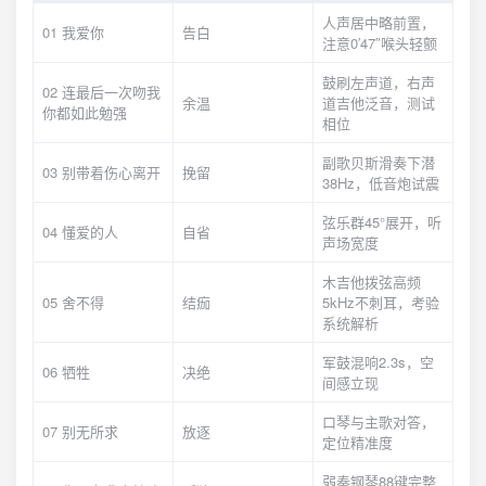
人声居中略前置，
01 我爱你
告白
注意0′47″喉头轻颤
鼓刷左声道，右声
02 连最后一次吻我
余温
道吉他泛音，测试
你都如此勉强
相位
副歌贝斯滑奏下潜
03 别带着伤心离开
挽留
38Hz，低音炮试震
弦乐群45°展开，听
04 懂爱的人
自省
声场宽度
木吉他拨弦高频
05 舍不得
结痂
5kHz不刺耳，考验
系统解析
军鼓混响2.3s，空
06 牺牲
决绝
间感立现
口琴与主歌对答，
07 别无所求
放逐
定位精准度
弱奏钢琴88键完整