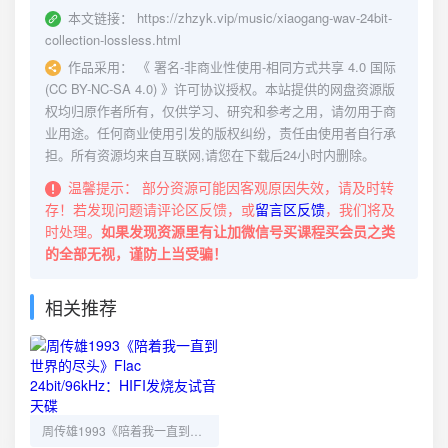
本文链接：
https://zhzyk.vip/music/xiaogang-wav-24bit-
collection-lossless.html
作品采用：
《
署名-非商业性使用-相同方式共享 4.0 国际
(CC BY-NC-SA 4.0)
》许可协议授权。本站提供的网盘资源版
权均归原作者所有，仅供学习、研究和参考之用，请勿用于商
业用途。任何商业使用引发的版权纠纷，责任由使用者自行承
担。所有资源均来自互联网,请您在下载后24小时内删除。
温馨提示：
部分资源可能因客观原因失效，请及时转
存！若发现问题请评论区反馈，或
留言区反馈
，我们将及
时处理。
如果发现资源里有让加微信号买课程买会员之类
的全部无视，谨防上当受骗！
相关推荐
周传雄1993《陪着我一直到世界的尽头》Flac 24bit/96kHz：HIFI发烧友试音天碟