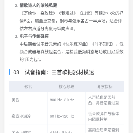
情歌诗人的暗线私藏
《寄给你一朵玫瑰》《我难过》《出卖》等相对小众的抒
情B面，编曲更克制，钢琴与弦乐各占一半声场，适合评
估左右声道分离度与纵向声深。
电子与传统碰撞
中后期尝试电音元素的《快乐练习曲》《时不知归》，低
频合成器与真鼓组混合，是检验低频瞬态与功放阻尼系数
的“压力包”。
03｜试音指南：三首歌把器材摸透
歌名
核心频段
考察指标
人声结像是否前
黄昏
800 Hz–2 kHz
凸、鼻音是否过重
低音鼓弹性与箱体
寂寞沙洲冷
60 Hz–120 Hz
内阻尼控制
高频金属声是否刺
关不上的窗
4 kHz–8 kHz