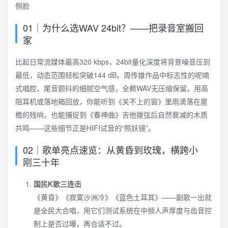
01｜为什么选WAV 24bit？——把录音室搬回
家
比起日常流媒体最高320 kbps，24bit量化深度将背景噪音压到
最低，动态范围轻松突破144 dB。周传雄作品中标志性的呢喃
式唱腔、尾音颤抖的细腻空气感，全赖WAV无压缩保留。用高
阻耳机或落地箱回放，你能听到《关不上的窗》里雨滴落在屋
檐的残响，也能捕捉到《春神曲》吉他拨弦后自然衰减的木质
共鸣——这些细节正是HIFI试音的“照妖镜”。
02｜歌单亮点速览：从黄昏到玫瑰，横跨小
刚三十年
国民K歌三连击
《黄昏》《寂寞沙洲冷》《蓝色土耳其》——副歌一出就
是全民大合唱，用它们测试系统在中频人声厚度与齿音控
制上是否过曝，再合适不过。