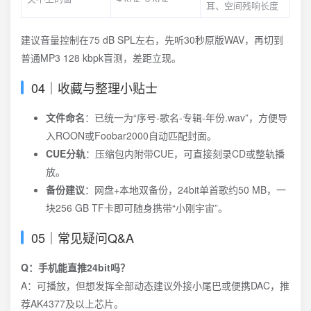
耳、空间残响长度
建议音量控制在75 dB SPL左右，先听30秒原版WAV，再切到
普通MP3 128 kbpk盲测，差距立现。
04｜收藏与整理小贴士
文件命名
：已统一为“序号-歌名-专辑-年份.wav”，方便导
入ROON或Foobar2000自动匹配封面。
CUE分轨
：压缩包内附带CUE，可直接刻录CD或整轨播
放。
备份建议
：网盘+本地双备份，24bit单首歌约50 MB，一
块256 GB TF卡即可随身携带“小刚宇宙”。
05｜常见疑问Q&A
Q：手机能直推24bit吗？
A：可播放，但想发挥全部动态建议外接小尾巴或便携DAC，推
荐AK4377及以上芯片。