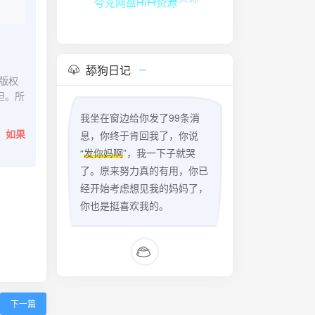
夸克网盘HIFI资源
舔狗日记
版权
担。所
我坐在窗边给你发了99条消
。
如果
息，你终于肯回我了，你说
“
发你妈啊
”，我一下子就哭
了。原来努力真的有用，你已
经开始考虑想见我的妈妈了，
你也是挺喜欢我的。
下一篇