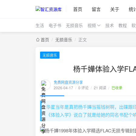
首页
留言
关于
统
生活
电子书
无损音乐
视频
技术
教程
软
首页
/
无损音乐
/
正文
无损音乐
杨千嬅体验入学FL
免费网盘资源分享
2026-04-17
/
0 评论
/
21 阅读
/
已收录
华星当年是真把杨千嬅当摇钱树啊，出碟跟
《体验入学》说白了就是给她的同名书配个