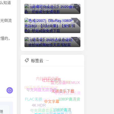
怎么知道
《此情可待成追忆》2020俄语经典：豆瓣高分爱情电影
4
5567 阅读 - 09/20
时光倒流
5
色戒(2007)【BluRay.1080P 蓝光压制】【内封简繁】【爱情/情色】夸克网盘免费下载
5521 阅读 - 06/06
《朝雪录》2025古装悬疑剧：李兰迪敖瑞鹏揭秘惊天宫闱秘案
家懂的，
6
5003 阅读 - 10/07
标签云
内封简繁字幕
2025热门短剧
杜比全景声
蓝光原盘REMUX
1080P
1080P蓝光原盘REMUX
夸克网盘音乐资源
夸克网盘无损音源
夸克网盘下载
无损音乐下载
夸克网盘
FLAC无损
1080P高清资源
夸克网盘无损音乐
中文字幕
4K HDR
夸克网盘音乐
随
1080P高清
夸克网盘资源