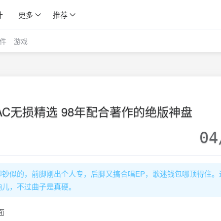
计
更多
推荐
件
游戏
AC无损精选 98年配合著作的绝版神盘
04
印钞似的，前脚刚出个人专，后脚又搞合唱EP，歌迷钱包哪顶得住。
响儿，不过曲子是真硬。