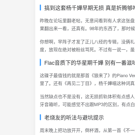
搞到这套杨千嬅早期无损 真是折腾够
昨晚在论坛里翻老帖，无意间看到有人求这张盘
果翻出来一看，还真有。98年的东西了，那时
你想啊，早阵子才发了正儿八经的专辑，没俩礼
度，放现在绝对被粉丝骂死。不过有一说一，虽
Flac音质下的华星期千嬅 别有一番滋
这碟子最值钱的就是那首《狼来了》的Piano 
里了。还有《再见二丁目》，杨千嬅唱这种词真
当然缺点也不是没有，这无损抓轨体积有点感人
牙音箱听，可能感觉不出跟MP3的区别，有点白瞎
老烧友的听法与避坑提示
周末晚上把功放开开，倒杯酒，从第一首《不一