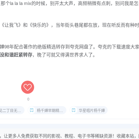
那个la la la mix的时候，别开太大声，高频稍微有点刺，别问我是
《让我飞》和《快乐的》，当年街头巷尾都在放，现在听反而有种
嬅98年配合著作的绝版精选转存到夸克网盘了。夸克的下载速度大
没和谐赶紧转存
，晚了可就又得满世界求人了。
0
二丁目无损下载
杨千嬅早期精选CD
华星唱片杨千嬅
，让更多人免费获取不同的影视、教程、电子书等稀缺资源！收藏本站，