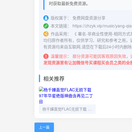
时获取最新免费资源。
版权属于：
免费网盘资源分享
本文链接：
https://zhzyk.vip/music/yang-qi
作品采用：
《
署名-非商业性使用-相同方式共享 4.
均归原作者所有，仅供学习、研究和参考之用，
有资源均来自互联网,请您在下载后24小时内删除
温馨提示：
部分资源可能因客观原因失效，
发现资源里有让加微信号买课程买会员之类的全
相关推荐
杨千嬅直觉FLAC无损下载 97年华星绝版神曲含再见二丁目
上一篇