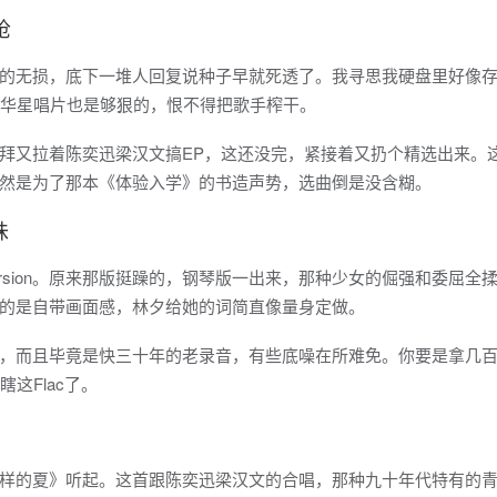
呛
的无损，底下一堆人回复说种子早就死透了。我寻思我硬盘里好像
候华星唱片也是够狠的，恨不得把歌手榨干。
拜又拉着陈奕迅梁汉文搞EP，这还没完，紧接着又扔个精选出来。
然是为了那本《体验入学》的书造声势，选曲倒是没含糊。
味
Version。原来那版挺躁的，钢琴版一出来，那种少女的倔强和委屈全
的是自带画面感，林夕给她的词简直像量身定做。
，而且毕竟是快三十年的老录音，有些底噪在所难免。你要是拿几
这Flac了。
样的夏》听起。这首跟陈奕迅梁汉文的合唱，那种九十年代特有的