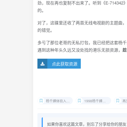
劲，现在再也复制不出来了。听到《E-714342》
的。
对了，这碟里还收了两首无线电视剧的主题曲，
的错觉。
多亏了那位老哥的无私打包，我已经把这套杨千
遇到这种年头久远又没处找的港乐无损资源，
趁
点此获取资源
杨千嬅体验入学无损
1998杨千嬅精选flac
再见
如果你喜欢这篇文章，别忘了分享给你的朋友