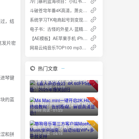
冷门暴利蓝海项目：小红书卖小吃配方，一部手机轻松月入过万
斗破苍穹年番4K高清，萧炎新征程开启！
系统学习TK电商起号到变现：从零到盈利的全流程指南
存过，结
电子书：古怪的外星人·蓝精灵智慧篇 [小说文学] [pdf+全格式]
【AE模板】AE苹果手机 iPhone 16灵动岛应用程序通知界面UI/UX效果动画模板夸克网盘免费下载
这发片密
网易云纯音乐TOP100 mp3免费下载
热门文章
揉进琴键
《喜人奇妙夜2》4K 60FPS臻彩版：2025年爆笑回归
1
20119 阅读 - 11/19
百块的蓝
2
M4 Mac mini一键开启2K HiDPI终极教程：告别模糊，解锁高清显示！
6998 阅读 - 01/23
3
酷狗音乐第三方客户端MoeKoe Music使用指南：自动领取VIP+多平台支持
青涩和拼
6119 阅读 - 04/16