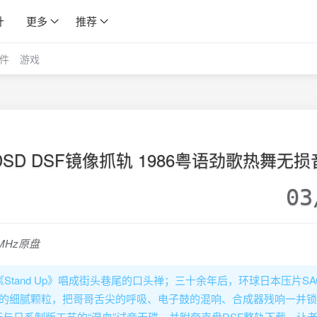
计
更多
推荐
件
游戏
D DSD DSF镜像抓轨 1986粤语劲歌热舞无
03
MHz原盘
Stand Up》唱成街头巷尾的口头禅；三十余年后，环球日本压片SA
8MHz的细腻颗粒，把哥哥舌尖的呼吸、电子鼓的混响、合成器残响一并
与日系制版工艺的“混血”试音天碟，并附夸克盘DSF整轨下载，让