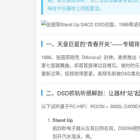
味在今日器材上彻底复活。
一、天皇巨星的“青春开关”——专辑
1986，张国荣刚凭《Monica》封神，乘势推出
里七首跳舞曲，却首首旋律过目难忘。彼时的乐迷
重新过带，低频收得更紧，高频毛刺被DSD柔
二、DSD抓轨听感解剖：让器材“站”
以下试听基于PC-HiFi：ROON + SMSL D400EX 
Stand Up
前四秒电子鼓从左耳扫到右耳，DSD64把残
划开汽水泡沫，爽。