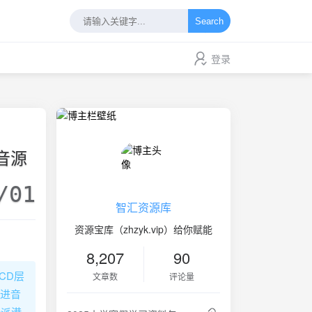
Search
登录
损音源
/01
智汇资源库
资源宝库（zhzyk.vip）给你赋能
8,207
90
CD层
文章数
评论量
锁进音
老派港