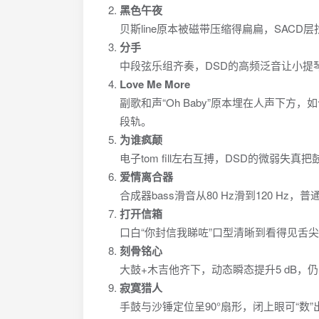
黑色午夜
贝斯line原本被磁带压缩得扁扁，SACD
分手
中段弦乐组齐奏，DSD的高频泛音让小提琴
Love Me More
副歌和声“Oh Baby”原本埋在人声下方
段轨。
为谁疯颠
电子tom fill左右互搏，DSD的微弱
爱情离合器
合成器bass滑音从80 Hz滑到120 Hz，
打开信箱
口白“你封信我睇咗”口型清晰到看得见舌
刻骨铭心
大鼓+木吉他齐下，动态瞬态提升5 dB，仍
寂寞猎人
手鼓与沙锤定位呈90°扇形，闭上眼可“数