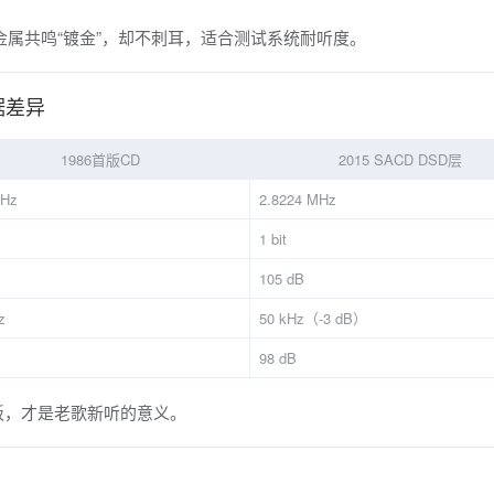
金属共鸣“镀金”，却不刺耳，适合测试系统耐听度。
据差异
1986首版CD
2015 SACD DSD层
kHz
2.8224 MHz
1 bit
105 dB
z
50 kHz（-3 dB）
98 dB
花板，才是老歌新听的意义。