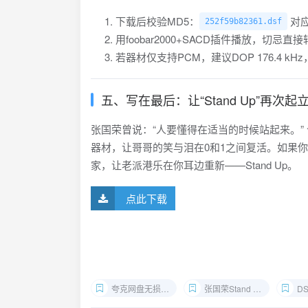
下载后校验MD5：
对应
252f59b82361.dsf
用foobar2000+SACD插件播放，切忌
若器材仅支持PCM，建议DOP 176.4 kH
五、写在最后：让“Stand Up”再次起
张国荣曾说：“人要懂得在适当的时候站起来。”
器材，让哥哥的笑与泪在0和1之间复活。如果你
家，让老派港乐在你耳边重新——Stand Up。
点此下载
夸克网盘无损音源
张国荣Stand Up SACD下载
DS