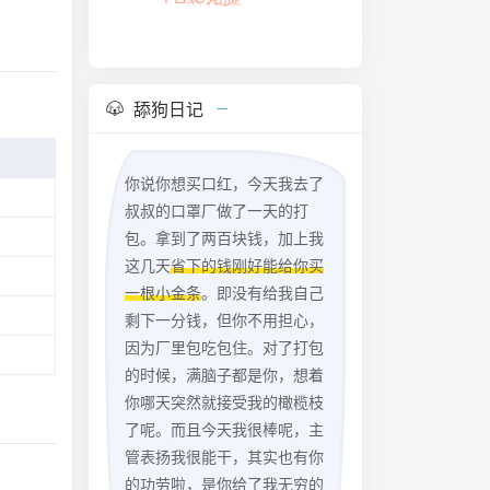
FLAC无损
舔狗日记
你说你想买口红，今天我去了
叔叔的口罩厂做了一天的打
包。拿到了两百块钱，加上我
这几天
省下的钱刚好能给你买
一根小金条
。即没有给我自己
剩下一分钱，但你不用担心，
因为厂里包吃包住。对了打包
的时候，满脑子都是你，想着
你哪天突然就接受我的橄榄枝
了呢。而且今天我很棒呢，主
管表扬我很能干，其实也有你
的功劳啦，是你给了我无穷的