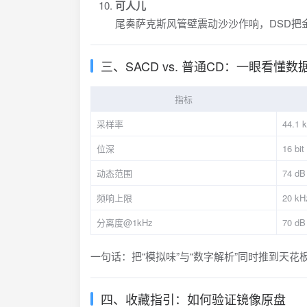
可人儿
尾奏萨克斯风管壁震动沙沙作响，DSD把
三、SACD vs. 普通CD：一眼看懂数
指标
采样率
44.1 
位深
16 bit
动态范围
74 dB
频响上限
20 kH
分离度@1kHz
70 dB
一句话：把“模拟味”与“数字解析”同时推到天
四、收藏指引：如何验证镜像原盘