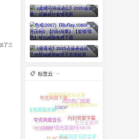
《此情可待成追忆》2020俄语经典：豆瓣高分爱情电影
4
5562 阅读 - 09/20
5
色戒(2007)【BluRay.1080P 蓝光压制】【内封简繁】【爱情/情色】夸克网盘免费下载
5459 阅读 - 06/06
偷加了三
《朝雪录》2025古装悬疑剧：李兰迪敖瑞鹏揭秘惊天宫闱秘案
6
5001 阅读 - 10/07
标签云
夸克网盘音乐资源
1080P高清资源
夸克网盘下载
蓝光原盘REMUX
2025热门短剧
夸克网盘无损音乐
夸克网盘资源
无损音乐下载
1080P高清
1080P
杜比全景声
内封简繁字幕
夸克网盘HIFI资源
中文字幕
夸克网盘音乐
夸克网盘
1080P蓝光原盘REMUX
夸克网盘无损音源
4K HDR