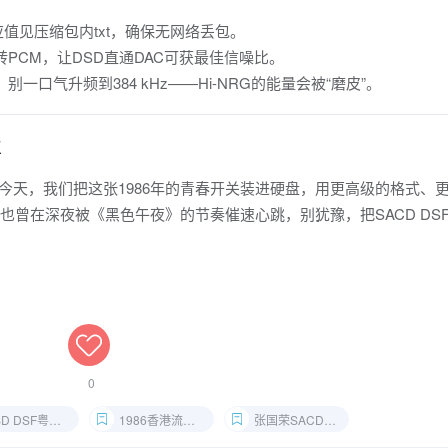
值见压缩包内txt，确保无网络丢包。
直接转PCM，让DSD直通DAC可获最佳信噪比。
z，别一口气升频到384 kHz——Hi-NRG的能量会被“磨皮”。
立
 今天，我们把这张1986年的青春开关装进硬盘，用更高级的格式、
也曾在深夜被《黑色午夜》的节奏催速心跳，别犹豫，把SACD DS
0
D DSF粤语经典
1986香港流行试音碟
张国荣SACD抓轨镜像