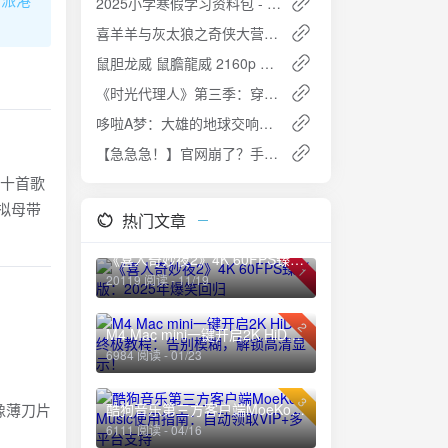
2025小学寒假学习资料包 - 快乐学习，轻松提升
喜羊羊与灰太狼之奇侠大营救 (2025) 更新60 完结 儿童动画片
鼠胆龙威 鼠膽龍威 2160p Remux (1995)
《时光代理人》第三季：穿越时空的悬疑之旅，4K高码率，本季完结
哆啦A梦：大雄的地球交响乐 (2024) 【1080P】国语中字：音乐与冒险的奇妙旅程
【急急急！】官网崩了？手把手教你白嫖DeepSeek满血版R1模型，打工人自救指南！
，十首歌
拟母带
热门文章
《喜人奇妙夜2》4K 60FPS臻彩版：2025年爆笑回归
1
20119 阅读 - 11/19
2
M4 Mac mini一键开启2K HiDPI终极教程：告别模糊，解锁高清显示！
6984 阅读 - 01/23
3
像薄刀片
酷狗音乐第三方客户端MoeKoe Music使用指南：自动领取VIP+多平台支持
6111 阅读 - 04/16