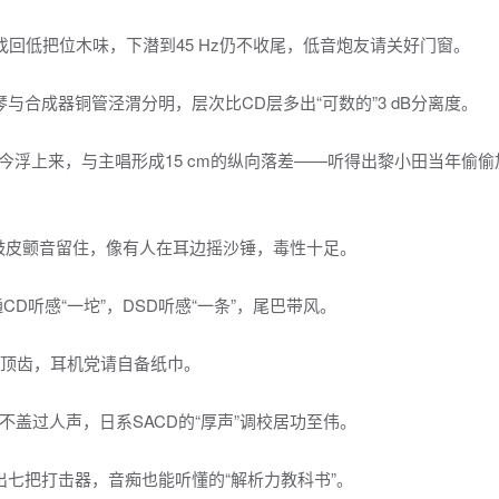
层找回低把位木味，下潜到45 Hz仍不收尾，低音炮友请关好门窗。
与合成器铜管泾渭分明，层次比CD层多出“可数的”3 dB分离度。
，如今浮上来，与主唱形成15 cm的纵向落差——听得出黎小田当年偷
失真把鼓皮颤音留住，像有人在耳边摇沙锤，毒性十足。
普通CD听感“一坨”，DSD听感“一条”，尾巴带风。
尖顶齿，耳机党请自备纸巾。
不盖过人声，日系SACD的“厚声”调校居功至伟。
”出七把打击器，音痴也能听懂的“解析力教科书”。