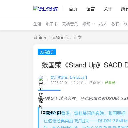
首页
留言
关于
统
生活
电子书
无损音乐
视频
技术
教程
软
首页
/
无损音乐
/
正文
无损音乐
张国荣《Stand Up》SAC
智汇资源库【zhzyk.vip】
2026-03-01
/
0 评论
/
17 阅读
/
已收录
HIFI发烧友试音必收，夸克网盘直取DSD64 2.8
1986年的香港，霓虹最闪的夜晚，张国荣把《
让这张经典再度“站”起来——DSD64 2.
轨。本文拆给你听，为什么这张碟是粤语流行