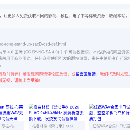
，让更多人免费获取不同的影视、教程、电子书等稀缺资源！收藏本站，
guo-rong-stand-up-sacD-dsd-dsf.html
0 国际 (CC BY-NC-SA 4.0)
》许可协议授权。本站提供的网盘资源
请勿用于商业用途。任何商业使用引发的版权纠纷，责任由使用者自行承
。
请及时转存！若发现问题请评论区反馈，或
留言区反馈
，我们将及时处理
部无视，谨防上当受骗！
Sarah Brightman 莎拉·布莱曼2001德国限定精选集WAV无损下载｜古典跨界试音天碟
椎名林檎《禁じ手》2026 FLAC 24bit/48kHz 高解析度无损下载，发烧友试音新神盘