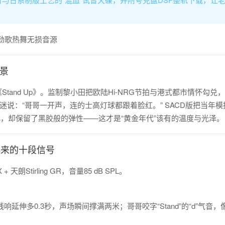
背景
《Stand Up》。监制黎小田把欧陆Hi-NRG节拍与港式都市情怀勾兑
说：“哥哥一开声，连的士高灯球都跟着脸红。” SACD版把当年模
化，却保留了黑胶般的弹性——这才是“黄金年代”该有的温度与光泽。
起来的十段信号
+ 天朗Stirling GR，音量85 dB SPL。
响延伸多0.3秒，声场瞬间撑满两米；哥哥咬字“Stand”的“d”气音，