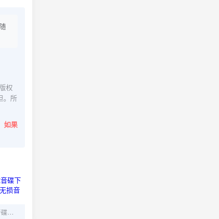
随
版权
担。所
。
如果
任然WAV合集HIFI试音碟下载：空空如也飞鸟和蝉无损音质打包