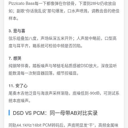
Pizzicato Bass每一下都像弹在你锁骨，下潜到28Hz仍收放自
如；副歌“你话我乱说”那句爆发，口水声喷溅，调教齿音的绝佳
样本。
3. 悲与喜
弦乐组叠加八度，声场纵深五米开外；人声居中略前，口型高
度与耳平齐，箱系统可检验中频是否凹陷。
7. 想哭
纯钢琴伴奏，踏板噪声与琴槌毛毡质感被DSD放大，深夜监听
能数清每一次制音器回落，细节控福音。
11. 安了心
尾奏木吉他泛音与海浪声采样渐隐，底噪低到-90dB，可测试系
统本底噪声。
DSD VS PCM：同一母带AB对比实录
同轨44.1kHz/16bit PCM转码后，声底明显发“干”，高频金属味