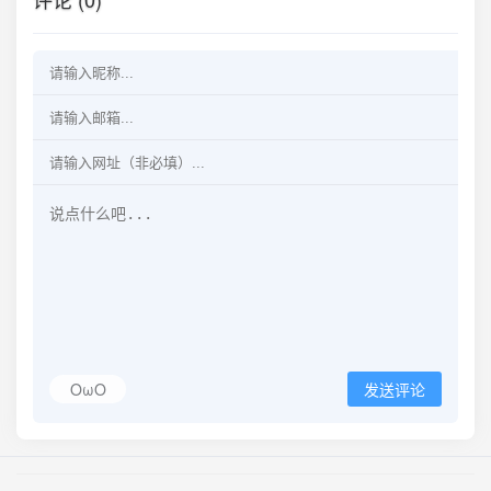
OωO
发送评论