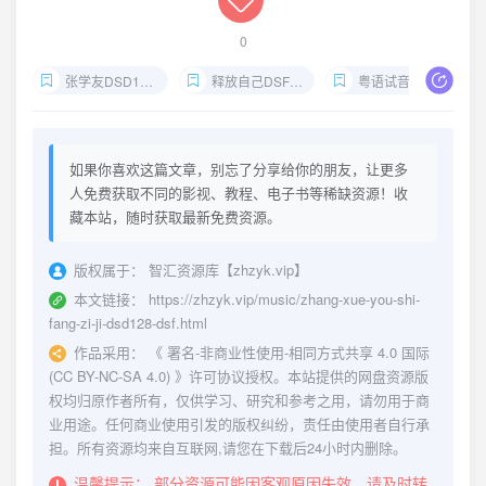
0
张学友DSD128下载
释放自己DSF无损音源
粤语试音金曲
如果你喜欢这篇文章，别忘了分享给你的朋友，让更多
人免费获取不同的影视、教程、电子书等稀缺资源！收
藏本站，随时获取最新免费资源。
版权属于：
智汇资源库【zhzyk.vip】
本文链接：
https://zhzyk.vip/music/zhang-xue-you-shi-
fang-zi-ji-dsd128-dsf.html
作品采用：
《
署名-非商业性使用-相同方式共享 4.0 国际
(CC BY-NC-SA 4.0)
》许可协议授权。本站提供的网盘资源版
权均归原作者所有，仅供学习、研究和参考之用，请勿用于商
业用途。任何商业使用引发的版权纠纷，责任由使用者自行承
担。所有资源均来自互联网,请您在下载后24小时内删除。
温馨提示：
部分资源可能因客观原因失效，请及时转