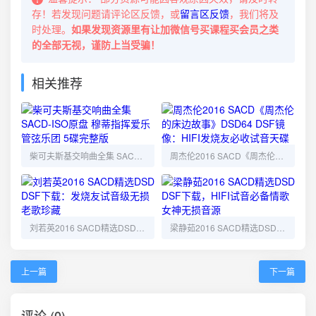
存！若发现问题请评论区反馈，或
留言区反馈
，我们将及
时处理。
如果发现资源里有让加微信号买课程买会员之类
的全部无视，谨防上当受骗！
相关推荐
柴可夫斯基交响曲全集 SACD-ISO原盘 穆蒂指挥爱乐管弦乐团 5碟完整版
周杰伦2016 SACD《周杰伦的床边故事》DSD64 DSF镜像：HIFI发烧友必收试音天碟
刘若英2016 SACD精选DSD DSF下载：发烧友试音级无损老歌珍藏
梁静茹2016 SACD精选DSD DSF下载，HIFI试音必备情歌女神无损音源
上一篇
下一篇
评论 (0)