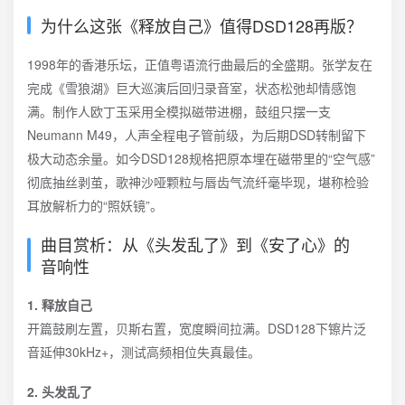
为什么这张《释放自己》值得DSD128再版？
1998年的香港乐坛，正值粤语流行曲最后的全盛期。张学友在
完成《雪狼湖》巨大巡演后回归录音室，状态松弛却情感饱
满。制作人欧丁玉采用全模拟磁带进棚，鼓组只摆一支
Neumann M49，人声全程电子管前级，为后期DSD转制留下
极大动态余量。如今DSD128规格把原本埋在磁带里的“空气感”
彻底抽丝剥茧，歌神沙哑颗粒与唇齿气流纤毫毕现，堪称检验
耳放解析力的“照妖镜”。
曲目赏析：从《头发乱了》到《安了心》的
音响性
1. 释放自己
开篇鼓刷左置，贝斯右置，宽度瞬间拉满。DSD128下镲片泛
音延伸30kHz+，测试高频相位失真最佳。
2. 头发乱了