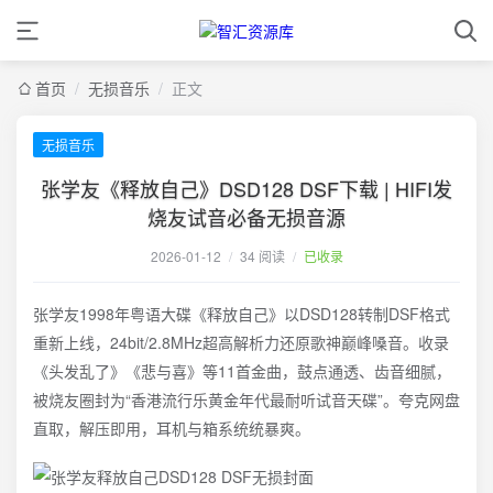
首页
/
无损音乐
/
正文
无损音乐
张学友《释放自己》DSD128 DSF下载 | HIFI发
烧友试音必备无损音源
2026-01-12
/
34 阅读
/
已收录
张学友1998年粤语大碟《释放自己》以DSD128转制DSF格式
重新上线，24bit/2.8MHz超高解析力还原歌神巅峰嗓音。收录
《头发乱了》《悲与喜》等11首金曲，鼓点通透、齿音细腻，
被烧友圈封为“香港流行乐黄金年代最耐听试音天碟”。夸克网盘
直取，解压即用，耳机与箱系统统暴爽。