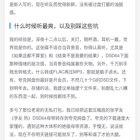
是新人写的，现在听反而觉得新鲜，没有被过度打磨的油腻
感。
什么时候听最爽，以及别踩这些坑
我的经验是，深夜十二点以后，关灯，倒杯酒，耳机一戴，世
界就是你的。这张碟不适合当背景音，你得认真听，尤其是
《如果这都不算爱》和《结束不是我要的结果》，DSD64下面
那种情绪的层次感，当背景音纯属暴殄天物。另外，千万别手
贱去转格式，什么转成FLAC再压MP3，那就是脑子进水。还
有，夸克网盘你最好是开会员，不然几十个G的DSD文件，下
到明年去。存储的话，我建议单独建个文件夹，别跟乱七八糟
的东西混一起，到时候找都找不到。
多亏了那位老哥的无私打包，我已经把这套压箱底的张学友
《学友·热》DSD64母带转存到夸克网盘了。夸克的下载速度大
家懂的，遇到这种大体积的绝版母带资源，手慢无，说没就
没，现在不存明天链接可能就灰了，别等和谐了才拍大腿。