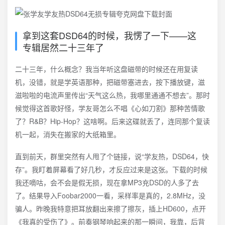
拿到这套DSD64的时候，我愣了一下——这
专辑居然二十三年了
二十三年，什么概念？我当年听这盘磁带的时候还在用复读
机，没错，就是学英语那种，把磁带塞进去，按下播放键，滋
滋啦啦的电流声里传出“天气这么热，我哪里通通不想去”。那时
候觉得这首歌好怪，学友哥怎么不唱《心如刀割》那种苦情歌
了？R&B？Hip-Hop？这啥啊。后来这碟就丢了，连同那个复读
机一起，消失在搬家的大纸箱里。
直到前天，群里突然有人甩了个链接，说“学友热，DSD64，快
存”。我盯着屏幕看了好几秒，才反应过来是这张。下载的时候
我还嘀咕，会不会是假无损，现在拿MP3充DSD的人多了去
了。结果导入Foobar2000一看，采样率是真的，2.8MHz，没
骗人。昨晚我特意把耳放翻出来擦了擦灰，插上HD600，点开
《我真的受伤了》。前奏钢琴响起来的那一瞬间，我靠，后背