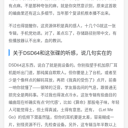
有点麻。不是那种夸张的麻，就是你突然意识到，原来这首歌
的编曲里还有这么多细节，当年那个复读机根本播不出来。
不过也得提醒你，这资源体积是真的感人，十几个G就这一张
专辑，手机党劝退。对了，差点忘了，存储路径别带中文，有
些播放器认不出来，血的教训。
关于DSD64和这张碟的听感，说几句实在的
DSD64这东西，说白了就是挑设备的。你别指望手机加原厂耳
机能听出门道，那纯属自欺欺人。但你要是上了台机，或者至
少是个像样点的解码耳放，再把《我真的受伤了》点开，前奏
一响你就懂了——钢琴的泛音，学友唇齿间的气息，跟普通无
损完全是两码事。不过我也得泼点冷水，这张专辑有些曲目的
编曲现在听确实有点“时代感”，比如《算命》那股电子味，年轻
人可能觉得土，但土得真诚，土得有意思。还有，《Let Me
Go》的低频下潜虽然猛，但你的耳机要是太差，容易糊成一
片，别怪资源不行，先检查设备。另外，这专辑当年半数以上