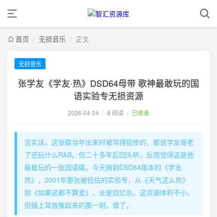
首页
/
无损音乐
/
正文
无损音乐
张学友《学友·热》DSD64母带 歌神最敢玩的国
语实验专无损资源
2026-04-24
/
8 阅读
/
已收录
说实话，这张碟当年出来时被骂得挺惨的，都说学友哥老
了还玩什么R&B。但二十多年后回头听，反而觉得这是他
最敢玩的一张国语碟。今天搞到DSD64版本的《学友·
热》，2001年那张被低估的实验专，从《天气这么热》
到《如果这都不算爱》，全是回忆杀。这资源体积不小，
但插上耳放推起来的那一刻，值了。