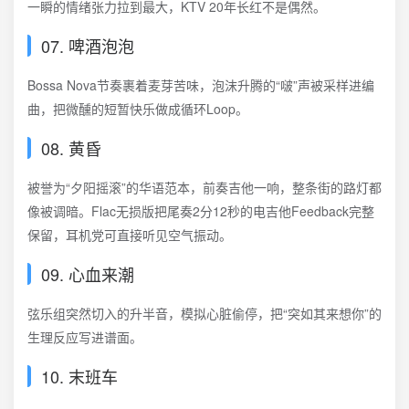
一瞬的情绪张力拉到最大，KTV 20年长红不是偶然。
07. 啤酒泡泡
Bossa Nova节奏裹着麦芽苦味，泡沫升腾的“啵”声被采样进编
曲，把微醺的短暂快乐做成循环Loop。
08. 黄昏
被誉为“夕阳摇滚”的华语范本，前奏吉他一响，整条街的路灯都
像被调暗。Flac无损版把尾奏2分12秒的电吉他Feedback完整
保留，耳机党可直接听见空气振动。
09. 心血来潮
弦乐组突然切入的升半音，模拟心脏偷停，把“突如其来想你”的
生理反应写进谱面。
10. 末班车