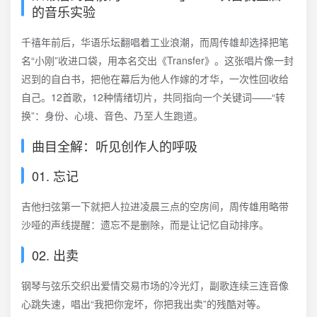
的音乐实验
千禧年前后，华语乐坛翻唱着工业浪潮，而周传雄却选择把笔
名“小刚”收进口袋，用本名交出《Transfer》。这张唱片像一封
迟到的自白书，把他在幕后为他人作嫁的才华，一次性回收给
自己。12首歌，12种情绪切片，共同指向一个关键词——“转
换”：身份、心境、音色、乃至人生跑道。
曲目全解：听见创作人的呼吸
01. 忘记
吉他扫弦第一下就把人拉进凌晨三点的空房间，周传雄用略带
沙哑的声线提醒：遗忘不是删除，而是让记忆自动排序。
02. 出卖
钢琴与弦乐交织出爱情交易市场的冷光灯，副歌连续三连音像
心跳失速，唱出“我把你宠坏，你把我出卖”的残酷对等。