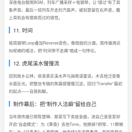
深夜电台御用BGM，列车广播采样＋电钢琴，让“错过”有了具
象声音。最后一班列车开走的汽笛声，被刻意留在右声道，戴
上耳机会有擦肩而过的错觉。
11. 时间
极简钢琴Loop叠加Reverse音色，像倒放的沙漏，周传雄用近
似呢喃的唱法，把“时间带不走痛”唱成一句悖论。
12. 虎尾溪水慢慢流
回到故乡云林，收录真实溪水声与闽南语童谣，木吉他泛音像
水面反光。把整张专辑的焦躁感慢慢沉淀，回归“Transfer”最初
的起点——自我和解。
制作幕后：把“制作人洁癖”留给自己
当年周传雄已帮陈慧琳、那英写下卖座金曲，进自己录音室却
开启“自虐模式”：为《黄昏》吉他Tone，他换掉7把琴、11颗喇
叭；为《记事本》人声情绪，他连续3天凌晨重录，直到声带充