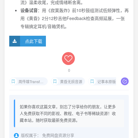
流》温柔收尾，完成情绪断舍离。
设备试音
：用《寂寞轰炸》前10秒鼓组测试低频弹性，再
用《黄昏》2分12秒吉他Feedback检查高频延展，一张
专辑搞定耳机/音箱煲机。
点此下载
0
周传雄Transfer Flac无损下载
黄昏无损音源
记事本原版抓轨
如果你喜欢这篇文章，别忘了分享给你的朋友，让更多
人免费获取不同的影视、教程、电子书等稀缺资源！收
藏本站，随时获取最新免费资源。
版权属于：
免费网盘资源分享