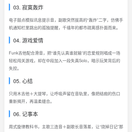
03. 寂寞轰炸
电子鼓点模拟讯息提示音，副歌突然拔高的“轰炸”二字，仿佛手
机通知栏里跳出的孤独提醒，千禧年的都市疏离感扑面而来。
04. 游戏爱情
Funk吉他配合滑音，把“谁先认真谁就输”的恋爱规则唱成一场
轻松闯关游戏，却在中段加入一段失真Solo，暗示玩笑背后的
失控。
05. 心结
只用木吉他＋大提琴，让呼吸声留在音轨里，像把结痂的伤口
重新揭开，再温柔缝合。
06. 记事本
周式旋律教科书，主歌三连音＋副歌长音落差，让“烧掉日记”那