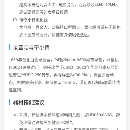
尾奏木吉他泛音人工+自然混合，泛音频段4kHz-12kHz，
是试高频延展的女皇级段落。
请你不要阻止我
大合唱一百余人，却保持口型同步，舞台纵深感在无损格
式下呈扇形展开，仿佛置身演唱会金区。
录音与母带小传
1989年台北白金录音室，24轨Studer A800磁带录制，开盘机
以30ips速度运行，信噪比优于68dB。2023年华纳日本从原始
磁带进行DSD 256转制，再降样至24/96 Flac，保留原始动
态，未做额外压缩，峰值预留-1dBFS，满足现代解码器最佳线
性区间。
器材搭配建议
耳机：建议选中频厚度的动圈头戴，如HD650/660S，避
免冷薄动铁掩盖华健沙哑颗粒。
音箱：6.5英寸以上低音单元方可完整呈现鼓皮弹性；书