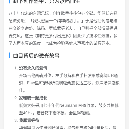
卸下创作盔甲，只为歌唱而生
八十年代末的台湾乐坛，创作歌手往往包办全碟。华健却选择
急流勇退：「我只想当一个纯粹的歌手。」于是他把词笔与编
曲交给李宗盛、陈扬、罗纮武等老友，自己则把全部情感押进
麦克风。这张《期待更多付出更多》因此少了技术性炫技，多
了人声本真的温度，也成为检验系统人声密度的试音范本。
曲目背后的微光故事
没有永久的爱情
开场吉他两轨对位，左手分解和右手扫弦形成宽阔L-R通
道，Flac里可清晰听见钢弦余震长达三秒，测声场深度绝
佳。
家和我一起成长
低频大鼓采用七十年代Neumann M49收录，鼓皮共振低
至40Hz，若音箱下潜不足，会显得轻飘。
我愿意等待
华健罕见地使用弱唱混声，换气细节被24bit量化后，像