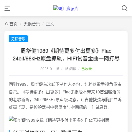
首页
/
无损音乐
/
正文
无损音乐
周华健1989《期待更多付出更多》Flac
24bit/96kHz原盘抓轨，HIFI试音金曲一网打尽
2026-01-15
/
15 阅读
/
已收录
回到1989，周华健首次卸下制作人身份，纯粹以歌手视角重审
自己。《期待更多付出更多》Flac无损版本带来10首温暖治愈
的老歌新听，24bit/96kHz原盘级动态，让吉他拨弦与胸腔共鸣
纤毫毕现，是检验器材中频厚度与空间感的上佳试音碟。