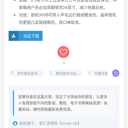
架箱用户务必加高脚架至24英寸，减少地面反射。
功放：胆机300B可将人声毛边打磨成暖金色，晶体管机
则更能凸显鼓槌瞬态，按口味取舍。
点此下载
0
周华健无损专辑下载
期待更多付出更多Flac
华健试音碟HIFI
如果你喜欢这篇文章，别忘了分享给你的朋友，让更多
人免费获取不同的影视、教程、电子书等稀缺资源！收
藏本站，随时获取最新免费资源。
版权属于：
智汇资源库【zhzyk.vip】