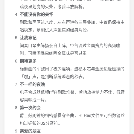
暗夜里划亮的火柴，考验耳放解析。
不能没有你的关怀
副歌和声厚达八度，左右声道各三层叠加，中置仍保持主
唱稳定，是测试人声聚焦的经典片段。
让我忘记
间奏口琴由陈扬亲自上阵，空气流过金属簧片的高频啸
叫，可瞬间暴露喇叭金属味是否过重。
期待更多
标题曲的军鼓用了极少混响，鼓槌木芯与金属边缘碰撞的
「啪」声，是判断系统瞬态的秒表。
不一样的夜晚
电子合成器低频riff在副歌堆叠，若功放控制力不佳，低音
容易糊成一片。
第一次约会
爵士鼓刷镲的细密感贯穿全曲，Hi-Res文件里可细数钢丝
扫过铜钹的32分音符。
亲爱的朋友