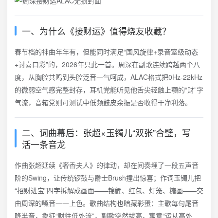
一、为什么《接财运》值得烧友收藏？
春节档的神曲年年有，但能同时满足“国风旋律+录音室级动态
+讨喜口彩”的，2026年只此一首。周深在副歌连续跨越两个八
度，从胸腔共鸣到头腔泛音一气呵成，ALAC格式把0Hz-22kHz
的微弱空气感完整封存，耳机党能听见他舌尖轻触上颚的“财”字
气流，音箱党则可测试中低频鼓皮余振是否收得干净利落。
二、词曲幕后：张超×玉镯儿“双张”合璧，写
活一条音龙
作曲张超延续《奢香夫人》的律动，却在间奏埋了一段五声音
阶的Swing，让传统锣鼓与爵士Brush撞出惊喜；作词玉镯儿把
“招财进宝”四字拆解成画面——锦鲤、红包、灯笼、糖画——交
由周深的嗓音一一上色。歌曲结构也暗藏彩蛋：主歌每句尾音
降半音，象征“财往低处流”，副歌突然拔高，寓意“运从高处