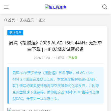
首页
/
无损音乐
/
正文
无损音乐
周深《接财运》2026 ALAC 16bit 44kHz 无损单
曲下载 | HIFI发烧友试音必备
2026-02-23
/
18 阅读
/
已收录
周深2026贺岁新单《接财运》首发即爆，ALAC 16bit
44kHz母带级音源现已上架。本文深度拆解张超+玉镯儿
联手谱写的国风旋律与周深空灵嗓音的化学反应，并附夸
克网盘极速下载链接，助你把这首“财神BGM”直接写进旗
舰DAC，开年第一耳朵就上头。