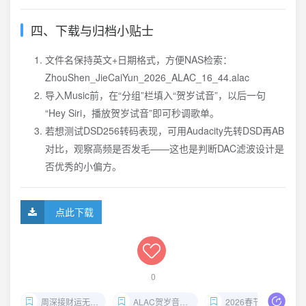
四、下载与归档小贴士
文件名保持英文+日期格式，方便NAS检索：
ZhouShen_JieCaiYun_2026_ALAC_16_44.alac
导入Music前，在“分组”栏填入“贺岁试音”，以后一句
“Hey Siri，播放贺岁试音”即可秒调歌单。
若想测试DSD256转码表现，可用Audacity先转DSD再AB
对比，观察高频是否发毛——这也是判断DAC滤波设计是
否优秀的小偏方。
点此下载
0
周深接财运无损下载
ALAC贺岁音乐试音
2026春节HIFI单曲