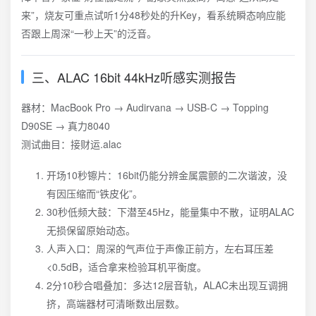
来”，烧友可重点试听1分48秒处的升Key，看系统瞬态响应能
否跟上周深“一秒上天”的泛音。
三、ALAC 16bit 44kHz听感实测报告
器材：MacBook Pro → Audirvana → USB-C → Topping
D90SE → 真力8040
测试曲目：接财运.alac
开场10秒镲片：16bit仍能分辨金属震颤的二次谐波，没
有因压缩而“铁皮化”。
30秒低频大鼓：下潜至45Hz，能量集中不散，证明ALAC
无损保留原始动态。
人声入口：周深的气声位于声像正前方，左右耳压差
<0.5dB，适合拿来检验耳机平衡度。
2分10秒合唱叠加：多达12层音轨，ALAC未出现互调拥
挤，高端器材可清晰数出层数。