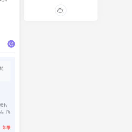
随
版权
担。所
。
如果