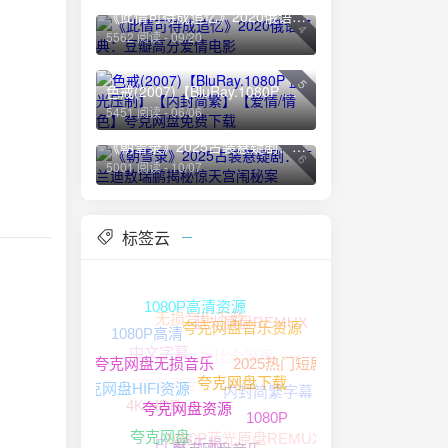
《此情可待成追忆》2020俄语经典：豆瓣高分爱情电影
4
5562 阅读 - 09/20
5
色戒(2007)【BluRay.1080P 蓝光压制】【内封简繁】【爱情/情色】夸克网盘免费下载
5451 阅读 - 06/06
《朝雪录》2025古装悬疑剧：李兰迪敖瑞鹏揭秘惊天宫闱秘案
6
5001 阅读 - 10/07
标签云
无损音乐下载
1080P高清资源
蓝光原盘REMUX
1080P高清
夸克网盘音乐资源
杜比全景声
中文字幕
2025热门短剧
夸克网盘无损音源
内封简繁字幕
夸克网盘无损音乐
夸克网盘HIFI资源
4K HDR
夸克网盘下载
1080P
夸克网盘资源
1080P蓝光原盘REMUX
FLAC无损
夸克网盘