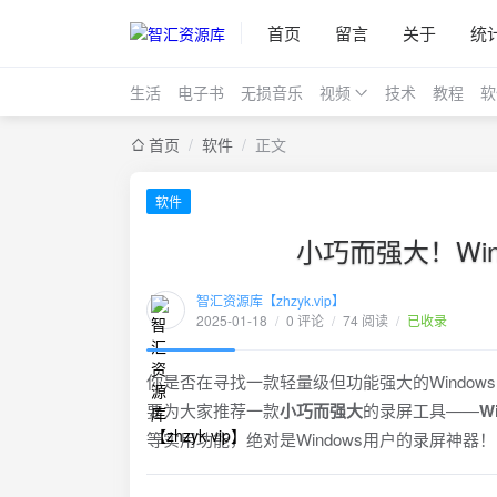
首页
留言
关于
统
生活
电子书
无损音乐
视频
技术
教程
软
首页
/
软件
/
正文
软件
小巧而强大！Winc
智汇资源库【zhzyk.vip】
2025-01-18
/
0 评论
/
74 阅读
/
已收录
你是否在寻找一款轻量级但功能强大的Windo
要为大家推荐一款
小巧而强大
的录屏工具——
Wi
等实用功能，绝对是Windows用户的录屏神器！