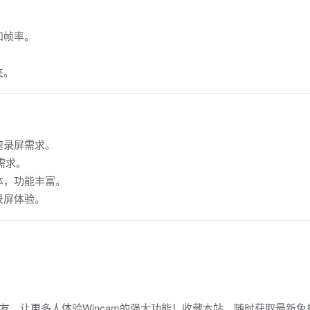
和帧率。
夹。
速录屏需求。
需求。
体，功能丰富。
录屏体验。
，让更多人体验Wincam的强大功能！收藏本站，随时获取最新免