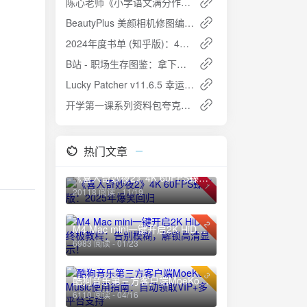
陈心老师《小学语文满分作文课》：提升写作与阅读能力的趣味课程
BeautyPlus 美颜相机修图编辑，解锁高级版
2024年度书单 (知乎版)：42本精选好书，开启智慧阅读之旅
B站 - 职场生存图鉴：拿下令你心动的offer：从求职到升职的系统性职场课程
Lucky Patcher v11.6.5 幸运破解器：安卓去广告破解神器最新版
开学第一课系列资料包夸克网盘高速下载免费攻略
热门文章
《喜人奇妙夜2》4K 60FPS臻彩版：2025年爆笑回归
1
20118 阅读 - 11/19
2
M4 Mac mini一键开启2K HiDPI终极教程：告别模糊，解锁高清显示！
6983 阅读 - 01/23
3
酷狗音乐第三方客户端MoeKoe Music使用指南：自动领取VIP+多平台支持
6110 阅读 - 04/16