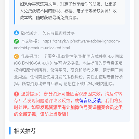
如果你喜欢这篇文章，别忘了分享给你的朋友，让更多
人免费获取不同的影视、教程、电子书等稀缺资源！收
藏本站，随时获取最新免费资源。
版权属于：
免费网盘资源分享
本文链接：
https://zhzyk.vip/software/adobe-lightroom-
android-premium-unlocked.html
作品采用：
《
署名-非商业性使用-相同方式共享 4.0 国际
(CC BY-NC-SA 4.0)
》许可协议授权。本站提供的网盘资源版
权均归原作者所有，仅供学习、研究和参考之用，请勿用于商
业用途。任何商业使用引发的版权纠纷，责任由使用者自行承
担。所有资源均来自互联网,请您在下载后24小时内删除。
温馨提示：
部分资源可能因客观原因失效，请及时转
存！若发现问题请评论区反馈，或
留言区反馈
，我们将及
时处理。
如果发现资源里有让加微信号买课程买会员之类
的全部无视，谨防上当受骗！
相关推荐