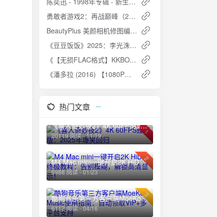
陈奕迅 - 1998年专辑 - 新生活音乐会现场 FLAC：经典之声，永恒回忆
勇敢者游戏2：再战巅峰（2019） 英语中英双字 1080P超清
BeautyPlus 美颜相机修图编辑，解锁高级版
《豆豆饭饭》2025：李光洙与都敬秀的美食之旅，01-05期完结官方中字【韩综】
《【无损FLAC格式】KKBOX华语新歌日榜》夸克网盘高速下载+免费资源
《潘多拉 (2016) 【1080P】韩语中字》夸克网盘高速下载+免费资源
热门文章
《喜人奇妙夜2》4K 60FPS臻彩版：2025年爆笑回归
1
20119 阅读 - 11/19
2
M4 Mac mini一键开启2K HiDPI终极教程：告别模糊，解锁高清显示！
6988 阅读 - 01/23
3
酷狗音乐第三方客户端MoeKoe Music使用指南：自动领取VIP+多平台支持
6112 阅读 - 04/16