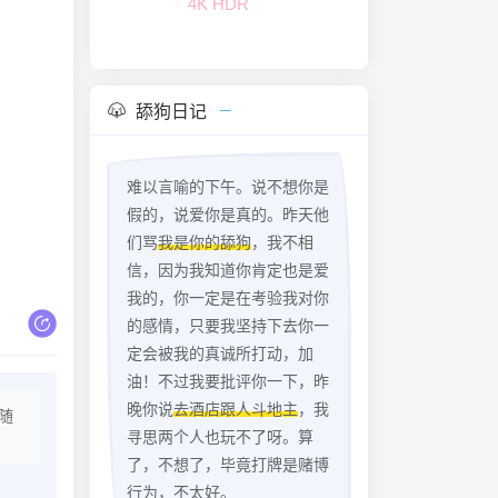
FLAC无损
舔狗日记
难以言喻的下午。说不想你是
假的，说爱你是真的。昨天他
们骂
我是你的舔狗
，我不相
信，因为我知道你肯定也是爱
我的，你一定是在考验我对你
的感情，只要我坚持下去你一
定会被我的真诚所打动，加
油！不过我要批评你一下，昨
晚你说
去酒店跟人斗地主
，我
随
寻思两个人也玩不了呀。算
了，不想了，毕竟打牌是赌博
行为，不太好。