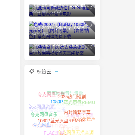
《此情可待成追忆》2020俄语经典：豆瓣高分爱情电影
4
5562 阅读 - 09/20
5
色戒(2007)【BluRay.1080P 蓝光压制】【内封简繁】【爱情/情色】夸克网盘免费下载
5479 阅读 - 06/06
《朝雪录》2025古装悬疑剧：李兰迪敖瑞鹏揭秘惊天宫闱秘案
6
5001 阅读 - 10/07
标签云
夸克网盘音乐资源
夸克网盘下载
1080P高清资源
2025热门短剧
蓝光原盘REMUX
夸克网盘无损音乐
夸克网盘资源
1080P
无损音乐下载
1080P高清
内封简繁字幕
夸克网盘音乐
杜比全景声
夸克网盘HIFI资源
中文字幕
夸克网盘
1080P蓝光原盘REMUX
夸克网盘无损音源
4K HDR