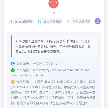
0
mifans破解版
五号动漫资源
里番追剧神器
免登
如果你喜欢这篇文章，别忘了分享给你的朋友，让更多
人免费获取不同的影视、教程、电子书等稀缺资源！收
藏本站，随时获取最新免费资源。
版权属于：
免费网盘资源分享
本文链接：
https://zhzyk.vip/software/mifans-wuhao-
dongman-lihui-zhui-ju.html
作品采用：
《
署名-非商业性使用-相同方式共享 4.0 国际
(CC BY-NC-SA 4.0)
》许可协议授权。本站提供的网盘资源版
权均归原作者所有，仅供学习、研究和参考之用，请勿用于商
业用途。任何商业使用引发的版权纠纷，责任由使用者自行承
担。所有资源均来自互联网,请您在下载后24小时内删除。