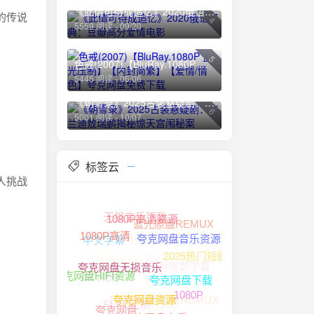
《此情可待成追忆》2020俄语经典：豆瓣高分爱情电影
的传说
4
5559 阅读 - 09/20
5
色戒(2007)【BluRay.1080P 蓝光压制】【内封简繁】【爱情/情色】夸克网盘免费下载
5445 阅读 - 06/06
《朝雪录》2025古装悬疑剧：李兰迪敖瑞鹏揭秘惊天宫闱秘案
6
5001 阅读 - 10/07
标签云
人挑战
无损音乐下载
蓝光原盘REMUX
1080P高清资源
杜比全景声
中文字幕
1080P高清
夸克网盘音乐资源
夸克网盘无损音源
2025热门短剧
内封简繁字幕
4K HDR
夸克网盘无损音乐
夸克网盘HIFI资源
夸克网盘下载
1080P蓝光原盘REMUX
1080P
FLAC无损
夸克网盘资源
夸克网盘