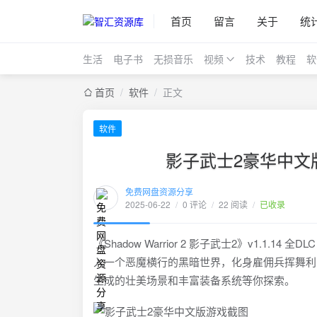
首页
留言
关于
统
生活
电子书
无损音乐
视频
技术
教程
软
首页
/
软件
/
正文
软件
影子武士2豪华中文
免费网盘资源分享
2025-06-22
/
0 评论
/
22 阅读
/
已收录
《Shadow Warrior 2 影子武士2》v1.
入一个恶魔横行的黑暗世界，化身雇佣兵挥舞利
生成的壮美场景和丰富装备系统等你探索。