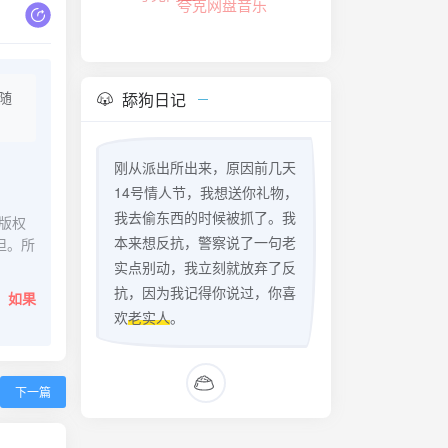
夸克网盘音乐
随
舔狗日记
刚从派出所出来，原因前几天
14号情人节，我想送你礼物，
我去偷东西的时候被抓了。我
版权
本来想反抗，警察说了一句老
担。所
实点别动，我立刻就放弃了反
抗，因为我记得你说过，你喜
。
如果
欢
老实人
。
下一篇