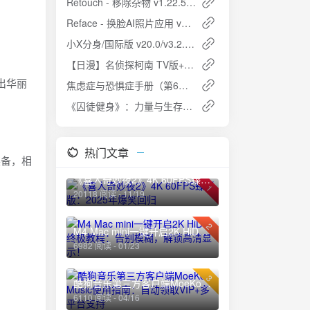
Retouch - 移除杂物 v1.22.55：AI智能修图神器
Reface - 换脸AI照片应用 v5.7.0：趣味换脸神器
小X分身/国际版 v20.0/v3.2.1：安卓虚拟化技术，轻松实现多开与隐私保护
【日漫】名侦探柯南 TV版+剧场版+特别篇 日语简中 1080P
出华丽
焦虑症与恐惧症手册（第6版）：全球畅销心理自助指南
《囚徒健身》：力量与生存的终极指南
热门文章
装备，相
《喜人奇妙夜2》4K 60FPS臻彩版：2025年爆笑回归
1
20118 阅读 - 11/19
2
M4 Mac mini一键开启2K HiDPI终极教程：告别模糊，解锁高清显示！
6982 阅读 - 01/23
。
3
酷狗音乐第三方客户端MoeKoe Music使用指南：自动领取VIP+多平台支持
6110 阅读 - 04/16