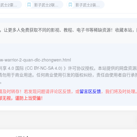
士2豪华中文版
影子武士2联机攻略
影子武士2装备系统
，让更多人免费获取不同的影视、教程、电子书等稀缺资源！收藏本站，
dow-warrior-2-quan-dlc-zhongwen.html
0 国际 (CC BY-NC-SA 4.0)
》许可协议授权。本站提供的网盘资源
请勿用于商业用途。任何商业使用引发的版权纠纷，责任由使用者自行承
。
请及时转存！若发现问题请评论区反馈，或
留言区反馈
，我们将及时处理
部无视，谨防上当受骗！