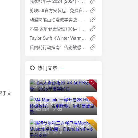
我家那小子 2024 (2024) - 新时代男性群像，做更好的自己
剪映5.9官方安装包 - 免费自动生成字幕，稳定高效
动漫简笔画动漫教学实战 - 从入门到精通的绘画指南
冯雪·家庭健康管理100讲｜全家受益的健康管理课程
Taylor Swift《Winter Warmers》ALAC无损歌单下载
反内耗行动指南：告别敏感与讨好型人格的终极视频教程
热门文章
《喜人奇妙夜2》4K 60FPS臻彩版：2025年爆笑回归
1
20118 阅读 - 11/19
限于文
2
M4 Mac mini一键开启2K HiDPI终极教程：告别模糊，解锁高清显示！
6983 阅读 - 01/23
3
酷狗音乐第三方客户端MoeKoe Music使用指南：自动领取VIP+多平台支持
6110 阅读 - 04/16