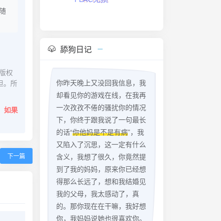
FLAC无损
随
舔狗日记
版权
你昨天晚上又没回我信息，我
担。所
却看见你的游戏在线，在我再
一次孜孜不倦的骚扰你的情况
。
如果
下，你终于跟我说了一句最长
的话“
你他妈是不是有病
”，我
又陷入了沉思，这一定有什么
下一篇
含义，我想了很久，你竟然提
到了我的妈妈，原来你已经想
得那么长远了，想和我结婚见
我的父母，我太感动了，真
的。那你现在在干嘛，我好想
你，我妈妈说她也很喜欢你。