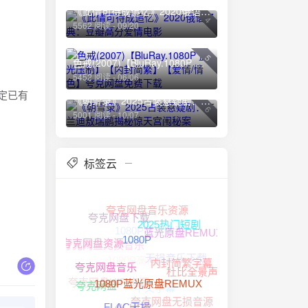
《此情可待成追忆》2020俄语经典：豆瓣高分爱情电影
4
5562 阅读 - 09/20
5
色戒(2007)【BluRay.1080P 蓝光压制】【内封简繁】【爱情/情色】夸克网盘免费下载
5452 阅读 - 06/06
指定已有
《朝雪录》2025古装悬疑剧：李兰迪敖瑞鹏揭秘惊天宫闱秘案
6
5001 阅读 - 10/07
标签云
夸克网盘音乐资源
夸克网盘下载
1080P高清资源
2025热门短剧
蓝光原盘REMUX
夸克网盘无损音乐
夸克网盘资源
无损音乐下载
1080P
1080P高清
内封简繁字幕
杜比全景声
夸克网盘音乐
夸克网盘HIFI资源
中文字幕
夸克网盘
1080P蓝光原盘REMUX
夸克网盘无损音源
4K HDR