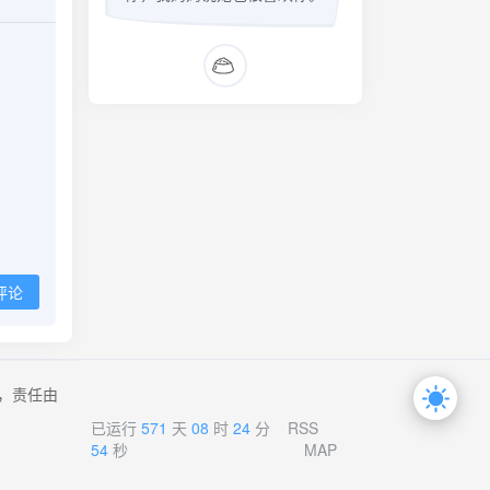
评论
，责任由
已运行
571
天
08
时
24
分
RSS
54
秒
MAP