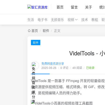
首页
留言
关于
统
生活
电子书
无损音乐
视频
技术
教程
软
首页
/
软件
/
正文
软件
VidelToo
免费网盘资源分享
2025-06-26
/
0 评论
/
49 阅读
/
已收录
VidelTools 是一款基于 FFmpeg 开发
盘资源提供视频压缩、格式转换、转 GIF、修
用，是视频编辑人员的得力助手。