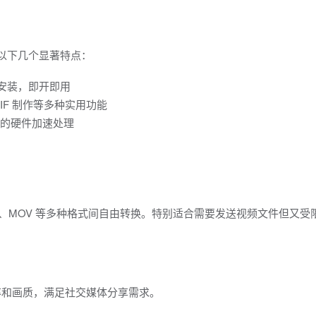
具有以下几个显著特点：
无需安装，即开即用
IF 制作等多种实用功能
a 显卡的硬件加速处理
VI、MOV 等多种格式间自由转换。特别适合需要发送视频文件但又受
帧率和画质，满足社交媒体分享需求。