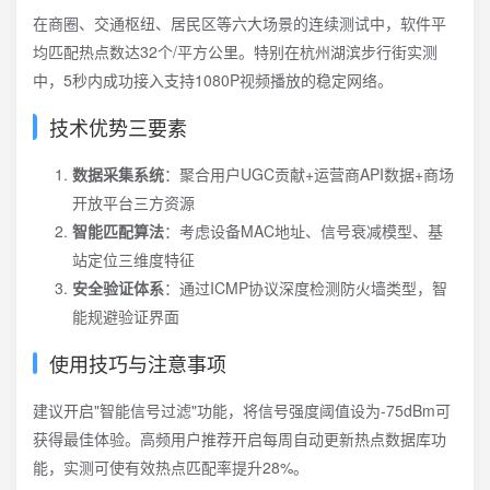
在商圈、交通枢纽、居民区等六大场景的连续测试中，软件平
均匹配热点数达32个/平方公里。特别在杭州湖滨步行街实测
中，5秒内成功接入支持1080P视频播放的稳定网络。
技术优势三要素
数据采集系统
：聚合用户UGC贡献+运营商API数据+商场
开放平台三方资源
智能匹配算法
：考虑设备MAC地址、信号衰减模型、基
站定位三维度特征
安全验证体系
：通过ICMP协议深度检测防火墙类型，智
能规避验证界面
使用技巧与注意事项
建议开启"智能信号过滤"功能，将信号强度阈值设为-75dBm可
获得最佳体验。高频用户推荐开启每周自动更新热点数据库功
能，实测可使有效热点匹配率提升28%。