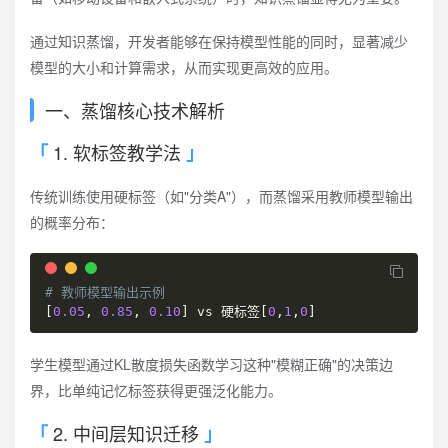
通过知识蒸馏，开发者能够在保持模型性能的同时，显著减少
模型的大小和计算需求，从而实现更高效的应用。
一、蒸馏核心技术解析
1. 软标签教学法
传统训练使用硬标签（如"分类A"），而蒸馏采用教师模型输出
的概率分布：
# 教师模型输出示例
[
0.05
,
0.85
,
0.10
]
 vs 硬标签
[
0
,
1
,
0
]
学生模型通过KL散度损失函数学习这种"模糊正确"的决策边
界，比单纯记忆标签获得更强泛化能力。
2. 中间层知识迁移