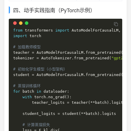
四、动手实践指南（PyTorch示例）
from
 transformers 
import
 AutoModelForCausalLM
,
import
 torch

# 加载教师模型
teacher 
=
 AutoModelForCausalLM
.
from_pretrained
(
"gp
tokenizer 
=
 AutoTokenizer
.
from_pretrained
(
"gpt2-xl
# 初始化学生模型（小型架构）
student 
=
 AutoModelForCausalLM
.
from_pretrained
(
"gp
# 蒸馏训练循环
for
 batch 
in
 dataloader
:
with
 torch
.
no_grad
(
)
:
        teacher_logits 
=
 teacher
(
**
batch
)
.
logits

    student_logits 
=
 student
(
**
batch
)
.
logits

# 计算蒸馏损失
    loss 
=
 F
.
kl_div
(