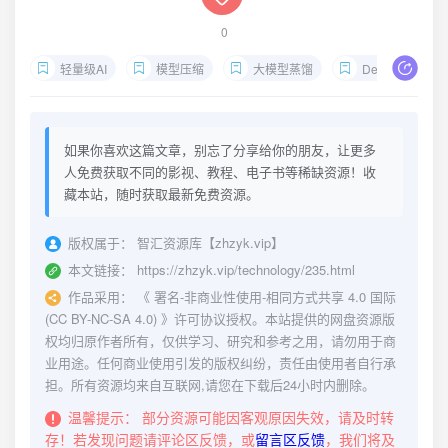
0
轻量级AI
模型压缩
大模型蒸馏
DeepSeek
如果你喜欢这篇文章，别忘了分享给你的朋友，让更多
人免费获取不同的影视、教程、电子书等稀缺资源！收
藏本站，随时获取最新免费资源。
版权属于：
智汇资源库【zhzyk.vip】
本文链接：
https://zhzyk.vip/technology/235.html
作品采用：
《
署名-非商业性使用-相同方式共享 4.0 国际
(CC BY-NC-SA 4.0)
》许可协议授权。本站提供的网盘资源版
权均归原作者所有，仅供学习、研究和参考之用，请勿用于商
业用途。任何商业使用引发的版权纠纷，责任由使用者自行承
担。所有资源均来自互联网,请您在下载后24小时内删除。
温馨提示：
部分资源可能因客观原因失效，请及时转
存！若发现问题请评论区反馈，或
留言区反馈
，我们将及