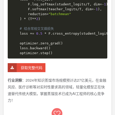
        F
.
log_softmax
(
student_logits
/
T
,
 dim
=
-
1
)
,
        F
.
softmax
(
teacher_logits
/
T
,
 dim
=
-
1
)
,
        reduction
=
"batchmean"
)
*
(
T
**
2
)
# 结合常规交叉熵损失
    loss 
+=
0.5
*
 F
.
cross_entropy
(
student_logits
,
 
    optimizer
.
zero_grad
(
)
    loss
.
backward
(
)
    optimizer
.
step
(
)
获取完整代码
行业洞察
：2024年知识蒸馏市场规模预计达27亿美元，在金融
风控、医疗诊断等对实时性要求高的领域，轻量化模型正在快
速替代传统大模型。掌握蒸馏技术已成为AI工程师的核心竞争
力！