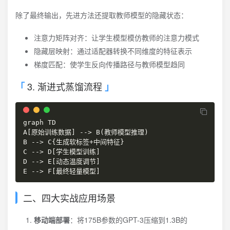
除了最终输出，先进方法还提取教师模型的隐藏状态：
注意力矩阵对齐：让学生模型模仿教师的注意力模式
隐藏层映射：通过适配器转换不同维度的特征表示
梯度匹配：使学生反向传播路径与教师模型趋同
3. 渐进式蒸馏流程
graph TD

A[原始训练数据] --> B(教师模型推理)

B --> C{生成软标签+中间特征}

C --> D[学生模型训练]

D --> E[动态温度调节]

E --> F[最终轻量模型]
二、四大实战应用场景
移动端部署
：将175B参数的GPT-3压缩到1.3B的