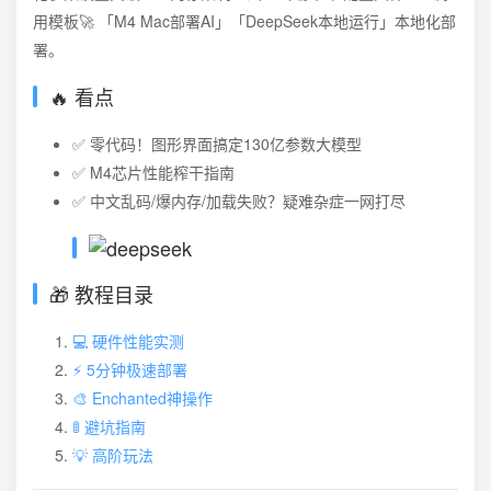
用模板🚀 「M4 Mac部署AI」「DeepSeek本地运行」本地化部
署。
🔥 看点
✅ 零代码！图形界面搞定130亿参数大模型
✅ M4芯片性能榨干指南
✅ 中文乱码/爆内存/加载失败？疑难杂症一网打尽
🎁 教程目录
💻 硬件性能实测
⚡ 5分钟极速部署
🎨 Enchanted神操作
🚦 避坑指南
💡 高阶玩法