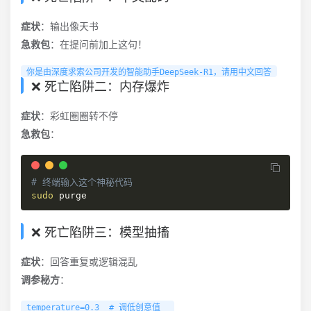
症状
：输出像天书
急救包
：在提问前加上这句！
你是由深度求索公司开发的智能助手DeepSeek-R1，请用中文回答
❌ 死亡陷阱二：内存爆炸
症状
：彩虹圈圈转不停
急救包
：
# 终端输入这个神秘代码
sudo
 purge
❌ 死亡陷阱三：模型抽搐
症状
：回答重复或逻辑混乱
调参秘方
：
temperature=0.3  # 调低创意值
