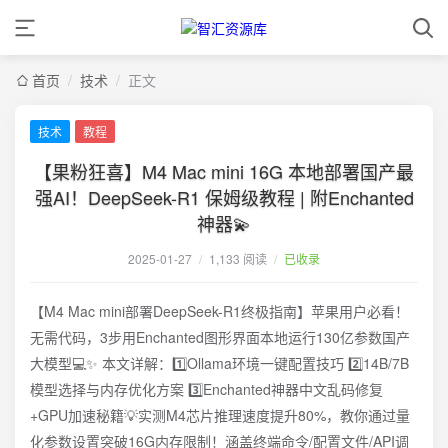
首页
/
技术
/
正文
技术
教程
【果粉狂喜】M4 Mac mini 16G 本地部署国产最
强AI！DeepSeek-R1 保姆级教程 | 附Enchanted
神器💫
2025-01-27
/
1,133 阅读
/
已收录
【M4 Mac mini部署DeepSeek-R1终极指南】苹果用户必看！
无需代码，3步用Enchanted图形界面本地运行130亿参数国产
大模型💻✨ 本文详解：1️⃣Ollama环境一键配置技巧 2️⃣14B/7B
模型选择与内存优化方案 3️⃣Enchanted神器中文乱码修复
+GPU加速秘籍💡实测M4芯片推理速度提升80%，教你通过量
化参数设置突破16G内存限制！涵盖终端命令/配置文件/API调