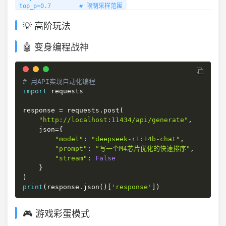
top_p=0.7        # 限制采样范围
💡 高阶玩法
🤖 变身编程战神
# 用API实现自动化编程
import
 requests

response 
=
 requests
.
post
(
"http://localhost:11434/api/generate"
,
    json
=
{
"model"
:
"deepseek-r1:14b-chat"
,
"prompt"
:
"写一个M4芯片优化的快速排序"
,
"stream"
:
False
}
)
print
(
response
.
json
(
)
[
'response'
]
)
🎮 游戏彩蛋模式