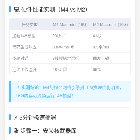
💻 硬件性能实测（M4 vs M2）
任务类型
M4 Mac mini (16G)
M2 Mac mini (16G)
加载14B模型
23秒 ✅
41秒
代码生成响应
0.8字/ms 🌟
0.5字/ms
多轮对话
8线程稳定运行
偶发卡顿
连续工作温度
48℃ 🥶
55℃
📌
实测结论
：M4的神经网络引擎对LLM推理优化明显，
16G内存可流畅运行14B模型！
⚡ 5分钟极速部署
🎬 步骤一：安装核武器库