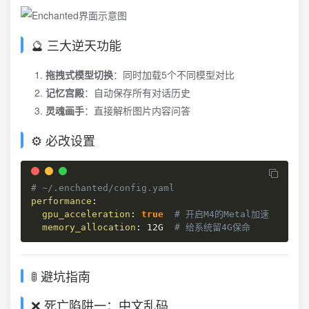
🔮 三大逆天功能
拖拽式模型切换
：同时加载5个不同模型对比
记忆宫殿
：自动保存所有对话历史
灵魂画手
：直接解析图片内容问答
⚙️ 必改设置
# ~/.enchanted/config.yaml
performance
:
gpu_acceleration
:
true
# 开启M4的Metal加速
memory_allocation
:
 12G  
# 给系统留4G保命
🚦 避坑指南
❌ 死亡陷阱一：中文乱码