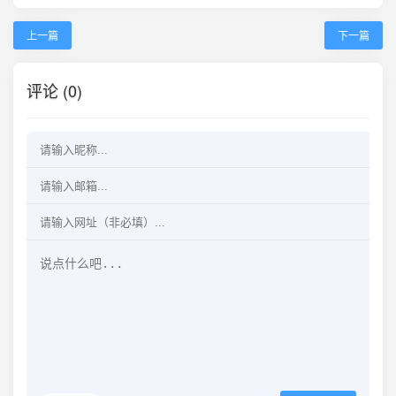
上一篇
下一篇
评论 (0)