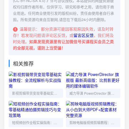
(CC BY-NC-SA 4.0)
》许可协议授权。本站提供的网盘资源版
权均归原作者所有，仅供学习、研究和参考之用，请勿用于商
业用途。任何商业使用引发的版权纠纷，责任由使用者自行承
担。所有资源均来自互联网,请您在下载后24小时内删除。
温馨提示：
部分资源可能因客观原因失效，请及时转
存！若发现问题请评论区反馈，或
留言区反馈
，我们将及
时处理。
如果发现资源里有让加微信号买课程买会员之类
的全部无视，谨防上当受骗！
相关推荐
影视剪辑带货变现零基础实操教程：全流程解析与实战指南
威力导演 PowerDirector 旗舰版 最新高级版：比剪影更好用的媒体编辑软件
短视频创作全程实操指南：零基础精通拍摄剪辑技巧与变现策略
剪映电脑版视频剪辑教程：从小白到大师PDF+配套素材完整资源