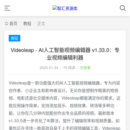
首页
/
教程
/
正文
教程
Videoleap - AI人工智能视频编辑器 v1.33.0：专
业视频编辑利器
2025-01-24
/
79 阅读
/
已收录
Videoleap是一款功能强大的AI人工智能视频编辑器，专为内容
创作者、小企业主和影响者设计。无论你是想制作精美的短视
频、电影还是社交媒体内容，Videoleap都能满足你的需求。这
款应用操作简单，支持添加音乐、视频效果、转场等多种功
能，让你在几分钟内就能创作出专业品质的视频。最新版本
v1.33.0进一步优化了AI算法，提升了编辑效率和视频质量。如
果你正在寻找一款高效且易于上手的视频编辑工具，Videoleap