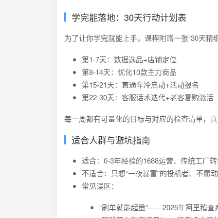
学完能落地：30天行动计划表
为了让你学完就能上手，课程附赠一张“30天精
第1-7天：数据选品+店铺定位
第8-14天：优化10款主力商品
第15-21天：直通车冷启动+活动报名
第22-30天：客服话术迭代+老客复购激活
每一周都有可量化的目标与对应的检查清单，真
适合人群与避坑指南
适合：0-3年经验的1688运营、传统工
不适合：只想“一夜暴富”的投机者、不愿
常见误区：
“刷单就能起量”——2025年阿里稽