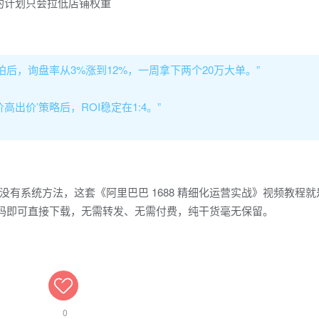
的计划只会拉低店铺权重
后，询盘率从3%涨到12%，一周拿下两个20万大单。”
高出价’策略后，ROI稳定在1:4。”
有系统方法，这套《阿里巴巴 1688 精细化运营实战》视频教程就
扫码即可直接下载，无需转发、无需付费，纯干货毫无保留。
0