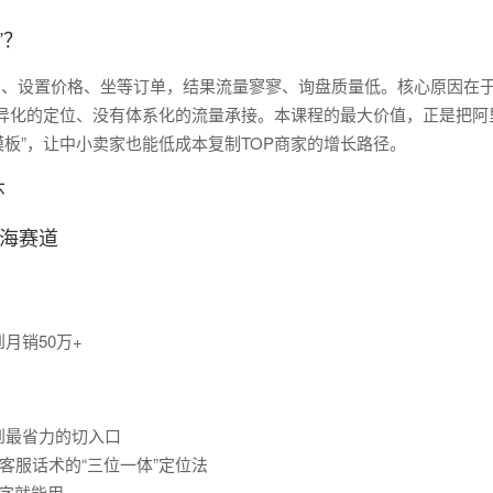
”？
图片、设置价格、坐等订单，结果流量寥寥、询盘质量低。核心原因在
差异化的定位、没有体系化的流量承接。本课程的最大价值，正是把阿
板”，让中小卖家也能低成本复制TOP商家的增长路径。
环
蓝海赛道
月销50万+
找到最省力的切入口
客服话术的“三位一体”定位法
字就能用