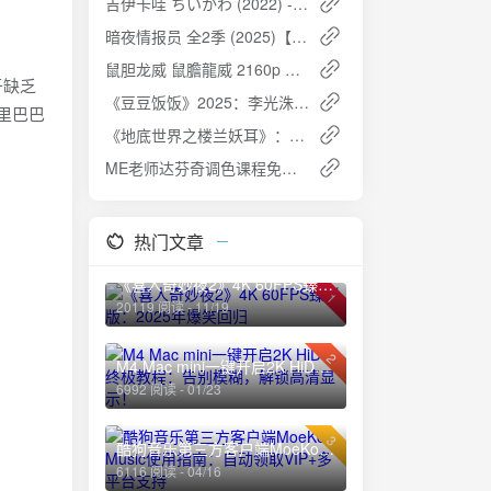
吉伊卡哇 ちいかわ (2022) - 可爱小动物的日常物语
暗夜情报员 全2季 (2025)【1080P】【内嵌中英字幕】剧情/动作/惊悚
鼠胆龙威 鼠膽龍威 2160p Remux (1995)
于缺乏
《豆豆饭饭》2025：李光洙与都敬秀的美食之旅，01-05期完结官方中字【韩综】
里巴巴
《地底世界之楼兰妖耳》：天下霸唱的奇幻探险小说，PDF+全格式
ME老师达芬奇调色课程免费下载
热门文章
《喜人奇妙夜2》4K 60FPS臻彩版：2025年爆笑回归
1
20119 阅读 - 11/19
2
M4 Mac mini一键开启2K HiDPI终极教程：告别模糊，解锁高清显示！
6992 阅读 - 01/23
3
酷狗音乐第三方客户端MoeKoe Music使用指南：自动领取VIP+多平台支持
6116 阅读 - 04/16