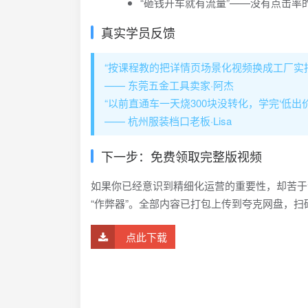
“砸钱开车就有流量”——没有点击率
真实学员反馈
“按课程教的把详情页场景化视频换成工厂实拍
—— 东莞五金工具卖家·阿杰
“以前直通车一天烧300块没转化，学完‘低出价
—— 杭州服装档口老板·Lisa
下一步：免费领取完整版视频
如果你已经意识到精细化运营的重要性，却苦于没
“作弊器”。全部内容已打包上传到夸克网盘，
点此下载