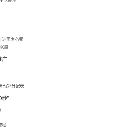
打进买家心智
双赢
推广
货与预算分配表
0秒”
板
流程