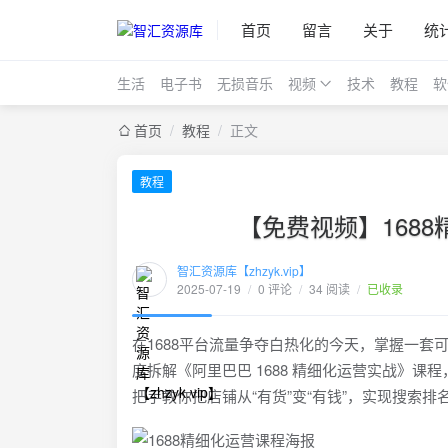
首页
留言
关于
统
生活
电子书
无损音乐
视频
技术
教程
软
首页
/
教程
/
正文
教程
【免费视频】168
智汇资源库【zhzyk.vip】
2025-07-19
/
0 评论
/
34 阅读
/
已收录
在1688平台流量争夺白热化的今天，掌握一
度拆解《阿里巴巴 1688 精细化运营实战》
把手教你把店铺从“有货”变“有钱”，实现搜索