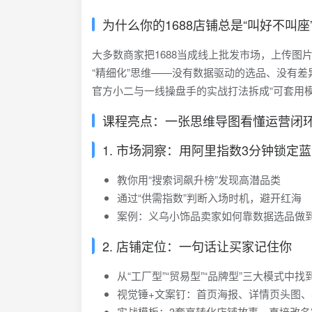
为什么你的1688店铺总是“叫好不叫座
大多数商家把1688当成线上批发市场，上传
“精细化”思维——没有数据驱动的选品、没有
官方小二与一线操盘手的实战打法拆成“可套用模
课程亮点：一张思维导图看懂运营闭
1. 市场洞察：用阿里指数3分钟锁定
教你用“搜索词飙升榜”发现高潜品类
通过“供需指数”判断入场时机，避开红海
案例：义乌小饰品卖家如何靠数据选品做到
2. 店铺定位：一句话让买家记住你
从“工厂型”“贸易型”“品牌型”三大模式中
视觉锤+文案钉：首页海报、详情页头图、
实战模板：3套高转化店铺故事，直接改名