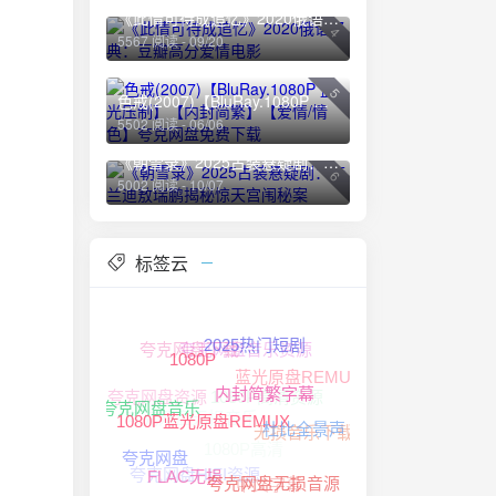
《此情可待成追忆》2020俄语经典：豆瓣高分爱情电影
4
5567 阅读 - 09/20
5
色戒(2007)【BluRay.1080P 蓝光压制】【内封简繁】【爱情/情色】夸克网盘免费下载
5502 阅读 - 06/06
《朝雪录》2025古装悬疑剧：李兰迪敖瑞鹏揭秘惊天宫闱秘案
6
5002 阅读 - 10/07
标签云
夸克网盘音乐资源
夸克网盘下载
2025热门短剧
蓝光原盘REMUX
1080P
1080P高清资源
夸克网盘资源
夸克网盘无损音乐
内封简繁字幕
无损音乐下载
夸克网盘音乐
1080P高清
杜比全景声
1080P蓝光原盘REMUX
夸克网盘
夸克网盘HIFI资源
中文字幕
夸克网盘无损音源
FLAC无损