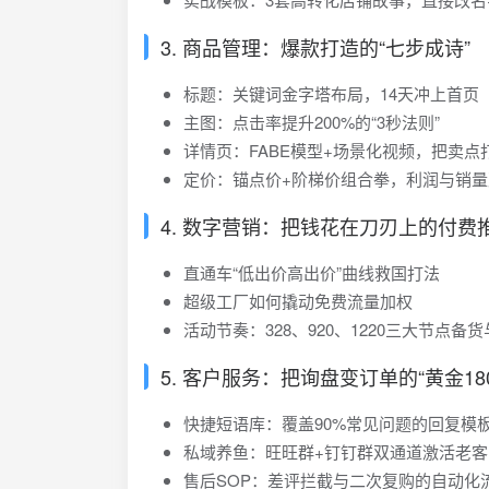
3. 商品管理：爆款打造的“七步成诗”
标题：关键词金字塔布局，14天冲上首页
主图：点击率提升200%的“3秒法则”
详情页：FABE模型+场景化视频，把卖点
定价：锚点价+阶梯价组合拳，利润与销量
4. 数字营销：把钱花在刀刃上的付费
直通车“低出价高出价”曲线救国打法
超级工厂如何撬动免费流量加权
活动节奏：328、920、1220三大节点备
5. 客户服务：把询盘变订单的“黄金18
快捷短语库：覆盖90%常见问题的回复模
私域养鱼：旺旺群+钉钉群双通道激活老客
售后SOP：差评拦截与二次复购的自动化