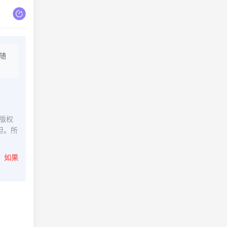
随
版权
担。所
。
如果