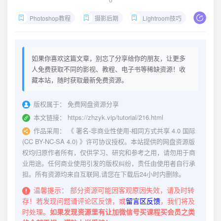
Photoshop教程
摄影后期
Lightroom技巧
人像
如果你喜欢这篇文章，别忘了分享给你的朋友，让更多
人免费获取不同的影视、教程、电子书等稀缺资源！收
藏本站，随时获取最新免费资源。
版权属于：
免费网盘资源分享
本文链接：
https://zhzyk.vip/tutorial/216.html
作品采用：
《
署名-非商业性使用-相同方式共享 4.0 国际
(CC BY-NC-SA 4.0)
》许可协议授权。本站提供的网盘资源版
权均归原作者所有，仅供学习、研究和参考之用，请勿用于商
业用途。任何商业使用引发的版权纠纷，责任由使用者自行承
担。所有资源均来自互联网,请您在下载后24小时内删除。
温馨提示：
部分资源可能因客观原因失效，请及时转
存！若发现问题请评论区反馈，或
留言区反馈
，我们将及
时处理。
如果发现资源里有让加微信号买课程买会员之类