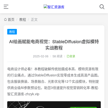
首页
/
教程
/
正文
教程
AI绘画赋能电商视觉：StableDiffusion虚拟模特
实战教程
2025-02-06
/
58 阅读
/
已收录
电商设计师必看！本教程破解传统拍摄成本高、模特资源有限
的行业痛点，通过StableDiffusion实现零成本生成高清产品图。
包含服装换装、场景融合、光影优化等12个实战模块，特别提
供商业级AI参数预设包，助您3倍速提升视觉营销转化率-教程-
智汇资源库-zhzyk.vip