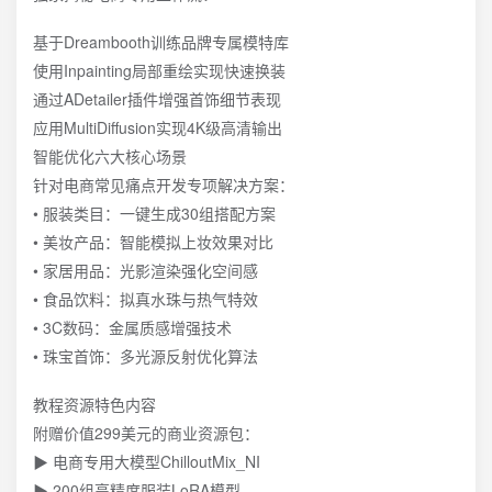
基于Dreambooth训练品牌专属模特库
使用Inpainting局部重绘实现快速换装
通过ADetailer插件增强首饰细节表现
应用MultiDiffusion实现4K级高清输出
智能优化六大核心场景
针对电商常见痛点开发专项解决方案：
• 服装类目：一键生成30组搭配方案
• 美妆产品：智能模拟上妆效果对比
• 家居用品：光影渲染强化空间感
• 食品饮料：拟真水珠与热气特效
• 3C数码：金属质感增强技术
• 珠宝首饰：多光源反射优化算法
教程资源特色内容
附赠价值299美元的商业资源包：
▶ 电商专用大模型ChilloutMix_NI
▶ 200组高精度服装LoRA模型