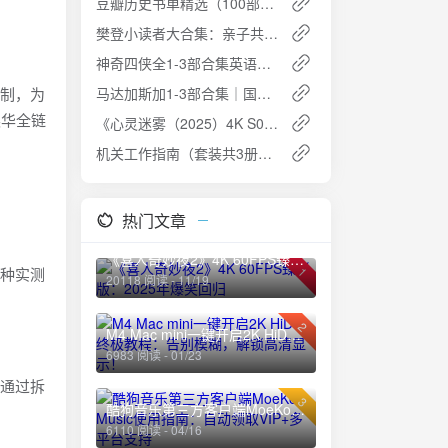
豆瓣历史书单精选（100部） - 探索人类文明的辉煌与沧桑
樊登小读者大合集：亲子共读，开启孩子的智慧阅读之旅
神奇四侠全1-3部合集英语中字1080P蓝光下载
机制，为
马达加斯加1-3部合集｜国粤英三语｜1080P高质量资源免费下载攻略
英华全链
《心灵迷雾（2025）4K S01E01 - E09》夸克网盘高速下载+免费资源
机关工作指南（套装共3册） - 提升机关工作人员业务能力的得力助手免费下载
热门文章
《喜人奇妙夜2》4K 60FPS臻彩版：2025年爆笑回归
多种实测
1
20118 阅读 - 11/19
2
M4 Mac mini一键开启2K HiDPI终极教程：告别模糊，解锁高清显示！
6983 阅读 - 01/23
，通过拆
3
酷狗音乐第三方客户端MoeKoe Music使用指南：自动领取VIP+多平台支持
6110 阅读 - 04/16