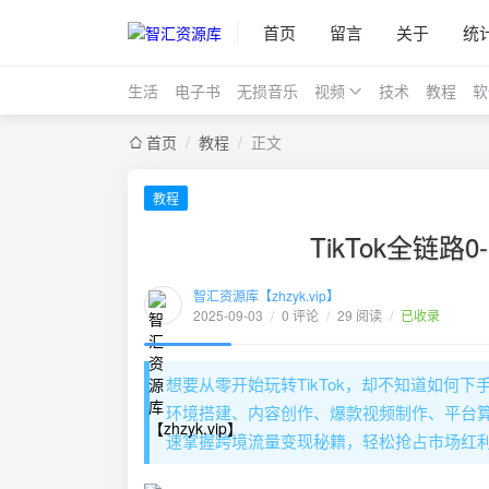
首页
留言
关于
统
生活
电子书
无损音乐
视频
技术
教程
软
首页
/
教程
/
正文
教程
TikTok全链
智汇资源库【zhzyk.vip】
2025-09-03
/
0 评论
/
29 阅读
/
已收录
想要从零开始玩转TikTok，却不知道如
环境搭建、内容创作、爆款视频制作、平台
速掌握跨境流量变现秘籍，轻松抢占市场红