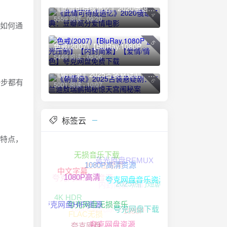
《此情可待成追忆》2020俄语经典：豆瓣高分爱情电影
4
5559 阅读 - 09/20
解如何通
5
色戒(2007)【BluRay.1080P 蓝光压制】【内封简繁】【爱情/情色】夸克网盘免费下载
5449 阅读 - 06/06
《朝雪录》2025古装悬疑剧：李兰迪敖瑞鹏揭秘惊天宫闱秘案
6
一步都有
5001 阅读 - 10/07
标签云
化特点，
无损音乐下载
蓝光原盘REMUX
杜比全景声
1080P高清资源
中文字幕
夸克网盘无损音源
内封简繁字幕
2025热门短剧
夸克网盘音乐资源
1080P高清
4K HDR
1080P蓝光原盘REMUX
1080P
FLAC无损
夸克网盘HIFI资源
夸克网盘下载
夸克网盘无损音乐
夸克网盘音乐
夸克网盘