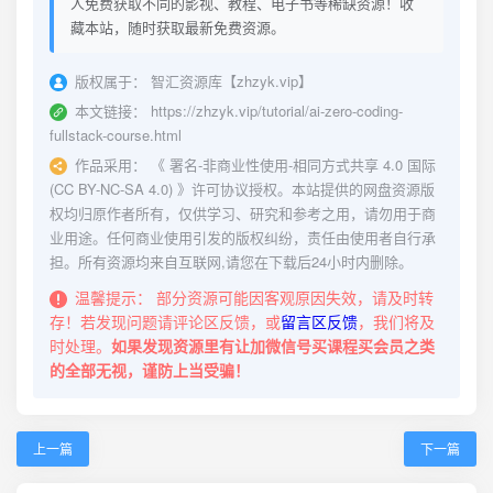
人免费获取不同的影视、教程、电子书等稀缺资源！收
藏本站，随时获取最新免费资源。
版权属于：
智汇资源库【zhzyk.vip】
本文链接：
https://zhzyk.vip/tutorial/ai-zero-coding-
fullstack-course.html
作品采用：
《
署名-非商业性使用-相同方式共享 4.0 国际
(CC BY-NC-SA 4.0)
》许可协议授权。本站提供的网盘资源版
权均归原作者所有，仅供学习、研究和参考之用，请勿用于商
业用途。任何商业使用引发的版权纠纷，责任由使用者自行承
担。所有资源均来自互联网,请您在下载后24小时内删除。
温馨提示：
部分资源可能因客观原因失效，请及时转
存！若发现问题请评论区反馈，或
留言区反馈
，我们将及
时处理。
如果发现资源里有让加微信号买课程买会员之类
的全部无视，谨防上当受骗！
上一篇
下一篇