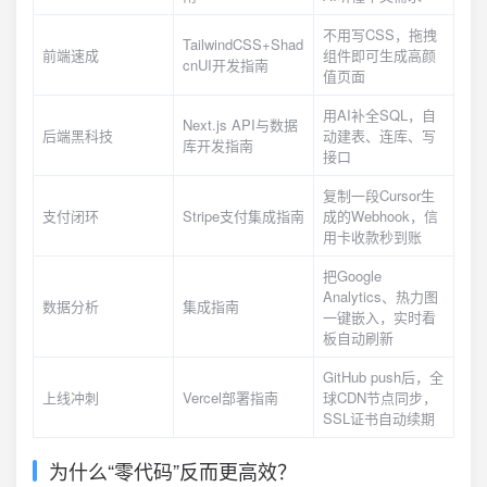
不用写CSS，拖拽
TailwindCSS+Shad
前端速成
组件即可生成高颜
cnUI开发指南
值页面
用AI补全SQL，自
Next.js API与数据
后端黑科技
动建表、连库、写
库开发指南
接口
复制一段Cursor生
支付闭环
Stripe支付集成指南
成的Webhook，信
用卡收款秒到账
把Google
Analytics、热力图
数据分析
集成指南
一键嵌入，实时看
板自动刷新
GitHub push后，全
上线冲刺
Vercel部署指南
球CDN节点同步，
SSL证书自动续期
为什么“零代码”反而更高效？