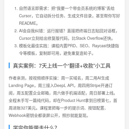
自然语言即需求：把“我要一个带会员系统的博客”丢给
Cursor，它自动拆分任务、生成文件目录，甚至帮你写好
README。
AI会自我纠错：运行报错？直接把终端日志贴回对话框，
Cursor立刻给出修复版代码，比Stack Overflow还快。
模板化最佳实践：课程内置PRD、SEO、Raycast快捷指
令等模板，复制即可用，避免重复造轮子。
真实案例：7天上线一个“翻译+收款”小工具
作者亲测，按视频顺序实操：周一买域名，周二用AI生成
Landing Page，周三接入DeepL API，周四用Stripe开通订
阅，周五配置企业邮箱，周六做手机端适配，周日部署上线。
全程未手写一篇纯代码，却在Product Hunt拿到日榜第七，首
周进账327美元。课程里把每一步的提示词、按钮配置、
Webhook密钥全都录屏公开，照抄就能复现。
学完你能带走什么？