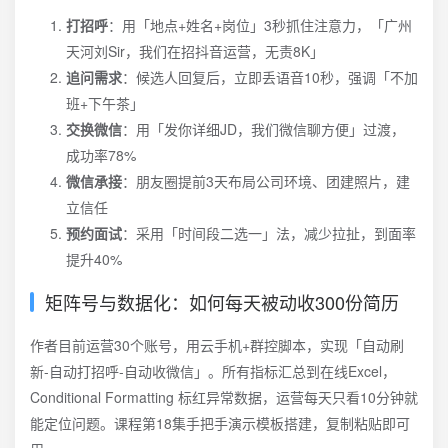
打招呼
：用「地点+姓名+岗位」3秒抓住注意力，「广州
天河刘Sir，我们在招抖音运营，无责8K」
追问需求
：候选人回复后，立即丢语音10秒，强调「不加
班+下午茶」
交换微信
：用「发你详细JD，我们微信聊方便」过渡，
成功率78%
微信承接
：朋友圈提前3天布局公司环境、团建照片，建
立信任
预约面试
：采用「时间段二选一」法，减少拉扯，到面率
提升40%
矩阵号与数据化：如何每天被动收300份简历
作者目前运营30个账号，用云手机+群控脚本，实现「自动刷
新-自动打招呼-自动收微信」。所有指标汇总到在线Excel，
Conditional Formatting 标红异常数据，运营每天只看10分钟就
能定位问题。课程第18集手把手演示模板搭建，复制粘贴即可