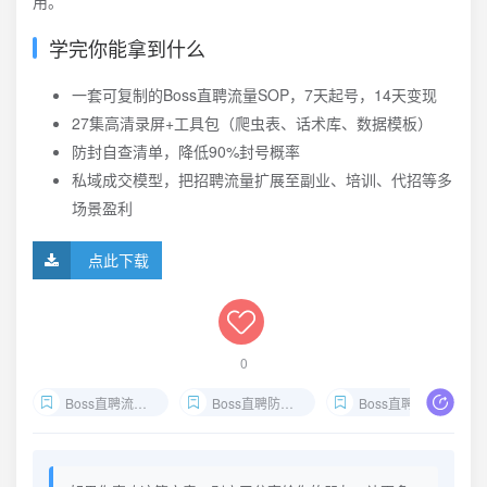
用。
学完你能拿到什么
一套可复制的Boss直聘流量SOP，7天起号，14天变现
27集高清录屏+工具包（爬虫表、话术库、数据模板）
防封自查清单，降低90%封号概率
私域成交模型，把招聘流量扩展至副业、培训、代招等多
场景盈利
点此下载
0
Boss直聘流量玩法
Boss直聘防封技巧
Boss直聘起号教程