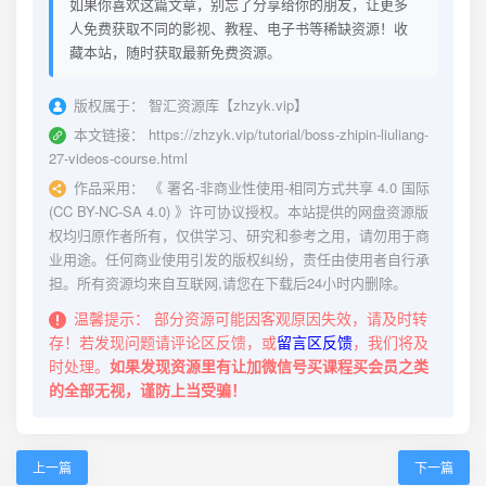
如果你喜欢这篇文章，别忘了分享给你的朋友，让更多
人免费获取不同的影视、教程、电子书等稀缺资源！收
藏本站，随时获取最新免费资源。
版权属于：
智汇资源库【zhzyk.vip】
本文链接：
https://zhzyk.vip/tutorial/boss-zhipin-liuliang-
27-videos-course.html
作品采用：
《
署名-非商业性使用-相同方式共享 4.0 国际
(CC BY-NC-SA 4.0)
》许可协议授权。本站提供的网盘资源版
权均归原作者所有，仅供学习、研究和参考之用，请勿用于商
业用途。任何商业使用引发的版权纠纷，责任由使用者自行承
担。所有资源均来自互联网,请您在下载后24小时内删除。
温馨提示：
部分资源可能因客观原因失效，请及时转
存！若发现问题请评论区反馈，或
留言区反馈
，我们将及
时处理。
如果发现资源里有让加微信号买课程买会员之类
的全部无视，谨防上当受骗！
上一篇
下一篇