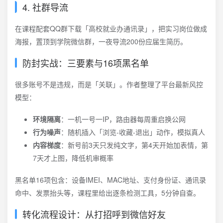
4. 社群导流
在课程配套QQ群下载「高校就业办通讯录」，把实习岗位做成
海报，置顶到学院微信群，一夜导流200份应届生简历。
防封实战：三要素与16项黑名单
很多账号不是违规，而是「关联」。作者整理了平台最新风控
模型：
环境隔离
：一机一号一IP，路由器每周重启换公网
行为噪声
：随机插入「浏览-收藏-退出」动作，模拟真人
内容梯度
：新号前3天只发纯文字，第4天开始加表情，第
7天才上图，降低机审概率
黑名单16项包含：设备IMEI、MAC地址、支付身份证、通讯录
命中、发票抬头等，课程里给出逐条检测工具，5分钟自查。
转化流程设计：从打招呼到微信好友