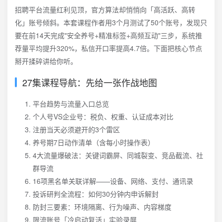
招聘平台流量红利见顶，官方算法却悄悄向「高活跃、高转
化」账号倾斜。本套课程作者用3个月测试了50个账号，发现只
要在前14天完成"安全养号+精准标签+高频互动"三步，系统推
荐量平均提升320%，私信开口率提高4.7倍。下面把核心节点
掰开揉碎讲给你听。
27集课程导航：先给一张作战地图
平台趋势与流量入口总览
个人号VS企业号：税负、权重、认证成本对比
注册当天必须避开的3个雷区
养号期7日动作清单（含每小时操作表）
4大流量爆破法：关键词霸屏、同城裂变、竞品截流、社
群导流
16项黑名单关联详解——设备、网络、支付、通讯录
投诉研判全流程：如何30分钟内申诉解封
防封三要素：环境隔离、行为噪声、内容梯度
限流账号「冷启动复活」实验录屏