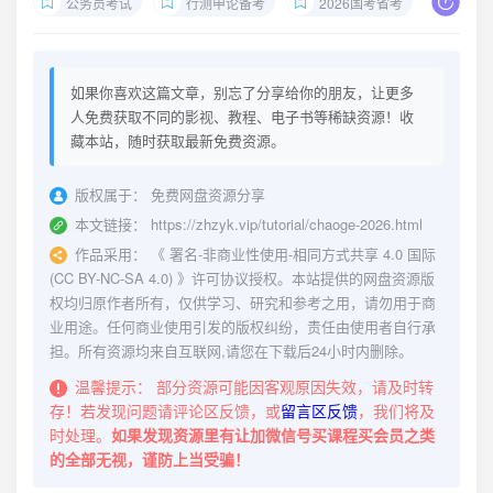
公务员考试
行测申论备考
2026国考省考
公务
如果你喜欢这篇文章，别忘了分享给你的朋友，让更多
人免费获取不同的影视、教程、电子书等稀缺资源！收
藏本站，随时获取最新免费资源。
版权属于：
免费网盘资源分享
本文链接：
https://zhzyk.vip/tutorial/chaoge-2026.html
作品采用：
《
署名-非商业性使用-相同方式共享 4.0 国际
(CC BY-NC-SA 4.0)
》许可协议授权。本站提供的网盘资源版
权均归原作者所有，仅供学习、研究和参考之用，请勿用于商
业用途。任何商业使用引发的版权纠纷，责任由使用者自行承
担。所有资源均来自互联网,请您在下载后24小时内删除。
温馨提示：
部分资源可能因客观原因失效，请及时转
存！若发现问题请评论区反馈，或
留言区反馈
，我们将及
时处理。
如果发现资源里有让加微信号买课程买会员之类
的全部无视，谨防上当受骗！