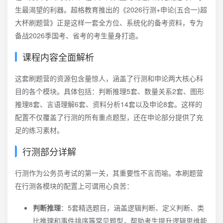
生最渴望的利器。超格教育推出的《2026行测+申论(五合一)超
大杯刷题营》正是这样一套全方位、系统化的备考资料，专为
备战2026季国考、省考的考生量身打造。
课程内容全面解析
这套刷题营的资源包含量惊人，涵盖了行测和申论两大核心科
目的各个模块。具体包括：判断推理5套、数量关系2套、图形
推理8套、言语理解6套、资料分析14套以及申论8套。这样的
配置不仅覆盖了行测的所有重点题型，还在申论部分提供了充
足的练习素材。
行测部分详解
行测作为公务员考试的第一关，其重要性不言而喻。本刷题营
在行测各模块的配置上可谓用心良苦：
判断推理
：5套精选题目，涵盖逻辑判断、定义判断、类
比推理和事件排序等常见题型，帮助考生提升逻辑思维能