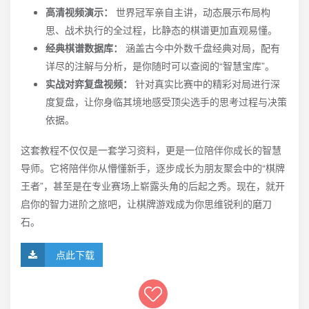
高清视频演示：
世界冠军亲自主讲，动态展示布局构
思、战术执行的全过程，比静态的棋谱更加直观易懂。
经典棋谱数据库：
涵盖古今中外数千盘经典对局，配有
详尽的注解与分析，是你随时可以查阅的“智慧宝库”。
实战对弈复盘视频：
针对真实比赛中的精彩对局进行深
度复盘，让你身临其境地感受顶尖选手的思考过程与决策
依据。
这套教程不仅仅是一套学习资料，更是一位陪伴你成长的智慧
导师。它将陪伴你从懵懂新手，逐步成长为朋友聚会中的“棋牌
王者”，甚至是在专业赛场上崭露头角的后起之秀。现在，就开
启你的智力进阶之旅吧，让棋牌游戏成为你思维锐利的磨刀
石。
点此下载