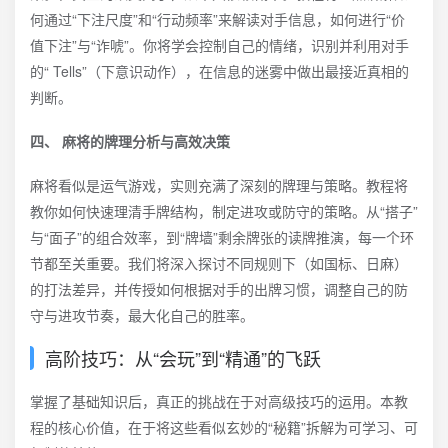
何通过“下注尺度”和“行动频率”来解读对手信息，如何进行“价
值下注”与“诈唬”。你将学会控制自己的情绪，识别并利用对手
的“ Tells”（下意识动作），在信息的迷雾中做出最接近真相的
判断。
四、 麻将的牌理分析与高效决策
麻将看似是运气游戏，实则充满了深刻的牌理与策略。教程将
教你如何快速理清手牌结构，制定进攻或防守的策略。从“搭子”
与“面子”的组合效率，到“牌墙”剩余牌张的读牌推演，每一个环
节都至关重要。我们将深入探讨不同规则下（如国标、日麻）
的打法差异，并传授如何根据对手的出牌习惯，调整自己的防
守与进攻节奏，最大化自己的胜率。
高阶技巧：从“会玩”到“精通”的飞跃
掌握了基础知识后，真正的挑战在于对高级技巧的运用。本教
程的核心价值，在于将这些看似玄妙的“秘籍”拆解为可学习、可