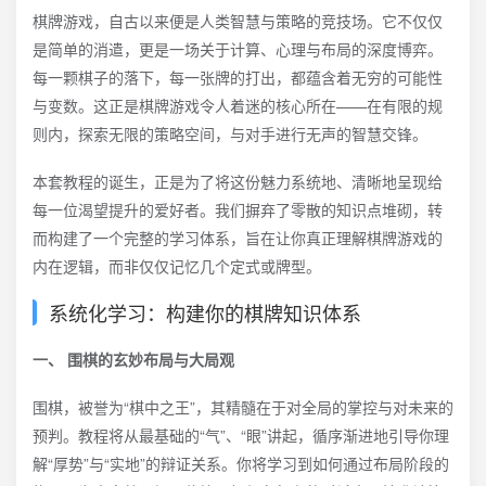
棋牌游戏，自古以来便是人类智慧与策略的竞技场。它不仅仅
是简单的消遣，更是一场关于计算、心理与布局的深度博弈。
每一颗棋子的落下，每一张牌的打出，都蕴含着无穷的可能性
与变数。这正是棋牌游戏令人着迷的核心所在——在有限的规
则内，探索无限的策略空间，与对手进行无声的智慧交锋。
本套教程的诞生，正是为了将这份魅力系统地、清晰地呈现给
每一位渴望提升的爱好者。我们摒弃了零散的知识点堆砌，转
而构建了一个完整的学习体系，旨在让你真正理解棋牌游戏的
内在逻辑，而非仅仅记忆几个定式或牌型。
系统化学习：构建你的棋牌知识体系
一、 围棋的玄妙布局与大局观
围棋，被誉为“棋中之王”，其精髓在于对全局的掌控与对未来的
预判。教程将从最基础的“气”、“眼”讲起，循序渐进地引导你理
解“厚势”与“实地”的辩证关系。你将学习到如何通过布局阶段的