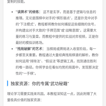
复制的技能。
“读牌术”的修炼：
这不是玄学，而是基于逻辑与信息的
推理。无论是围棋中对手的“棋形弱点”，还是扑克中对手
的“下注模式”，教程都将教你如何捕捉这些细微的信号，
并构建出对手大致的“手牌范围”或“战略意图”。这需要大
量的练习与复盘，而教程中提供的实战对弈视频，正是你
最好的模拟训练场。
“残局破解”的艺术：
当棋局或牌局进入收官阶段，每一
步都至关重要。教程通过大量经典残局棋谱的解析，教你
如何运用“排除法”、“假设法”等逻辑工具，找到通往胜利
的唯一路径。你将学会在看似均势的局面中，发现那决定
性的“一手棋”。
独家资源：你的专属“武功秘籍”
理论学习需要实践来巩固。本教程深知这一点，因此附赠了大
量极具价值的独家资源：