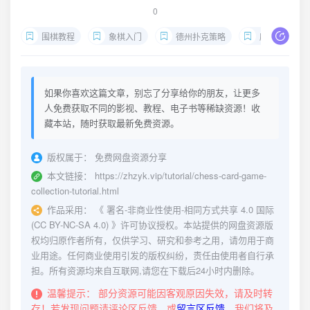
0
围棋教程
象棋入门
德州扑克策略
麻将技巧
如果你喜欢这篇文章，别忘了分享给你的朋友，让更多
人免费获取不同的影视、教程、电子书等稀缺资源！收
藏本站，随时获取最新免费资源。
版权属于：
免费网盘资源分享
本文链接：
https://zhzyk.vip/tutorial/chess-card-game-
collection-tutorial.html
作品采用：
《
署名-非商业性使用-相同方式共享 4.0 国际
(CC BY-NC-SA 4.0)
》许可协议授权。本站提供的网盘资源版
权均归原作者所有，仅供学习、研究和参考之用，请勿用于商
业用途。任何商业使用引发的版权纠纷，责任由使用者自行承
担。所有资源均来自互联网,请您在下载后24小时内删除。
温馨提示：
部分资源可能因客观原因失效，请及时转
存！若发现问题请评论区反馈，或
留言区反馈
，我们将及