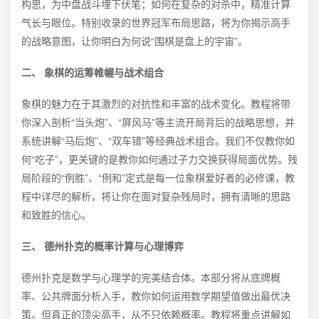
构思，为中盘战斗埋下伏笔；如何在复杂的对杀中，精准计算
气长与眼位。特别收录的世界冠军布局思路，将为你揭示高手
的战略意图，让你明白为何说“围棋是盘上的宇宙”。
二、 象棋的运筹帷幄与战术组合
象棋的魅力在于其激烈的对抗性和丰富的战术变化。教程将带
你深入剖析“当头炮”、“屏风马”等主流开局背后的战略思想，并
系统讲解“马后炮”、“双车错”等经典战术组合。我们不仅教你如
何“吃子”，更关键的是教你如何通过子力交换获得局面优势。残
局阶段的“例胜”、“例和”定式是每一位象棋爱好者的必修课，教
程中详尽的解析，将让你在面对复杂残局时，拥有清晰的思路
和致胜的信心。
三、 德州扑克的概率计算与心理博弈
德州扑克是数学与心理学的完美结合体。本部分将从底牌概
率、公共牌面分析入手，教你如何运用数学期望值做出最优决
策。但真正的顶尖高手，从不只依赖概率。教程将重点讲解如