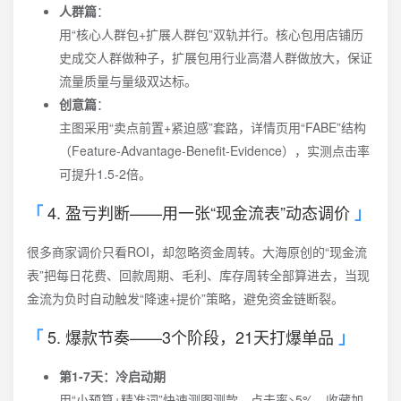
人群篇
：
用“核心人群包+扩展人群包”双轨并行。核心包用店铺历
史成交人群做种子，扩展包用行业高潜人群做放大，保证
流量质量与量级双达标。
创意篇
：
主图采用“卖点前置+紧迫感”套路，详情页用“FABE”结构
（Feature-Advantage-Benefit-Evidence），实测点击率
可提升1.5-2倍。
4. 盈亏判断——用一张“现金流表”动态调价
很多商家调价只看ROI，却忽略资金周转。大海原创的“现金流
表”把每日花费、回款周期、毛利、库存周转全部算进去，当现
金流为负时自动触发“降速+提价”策略，避免资金链断裂。
5. 爆款节奏——3个阶段，21天打爆单品
第1-7天：冷启动期
用“小预算+精准词”快速测图测款，点击率>5%、收藏加