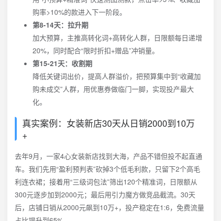
购率>10%的款进入下一阶段。
第8-14天：拉升期
加大预算，主推高转化词+高转化人群，日限额每日递增
20%，同时配合“限时折扣+赠品”冲销量。
第15-21天：收割期
降低关键词出价，提高人群溢价，把预算集中到“收藏加
购未成交”人群，用优惠券做临门一脚，实现投产最大
化。
真实案例：女装新店30天从日销2000到10万
+
去年9月，一家4心女装新店找到大海，产品不错但投不起直通
车。我们先用“盈利预判表”砍掉3个低毛利款，只留下2个高毛
利连衣裙；接着用“三级词包法”筛出120个精准词，日限额从
300元逐步加到2000元；最后用引力魔方做竞品截流。30天
后，店铺日销从2000元飙到10万+，投产稳定在1:6，免费流量
占比提升到65%。