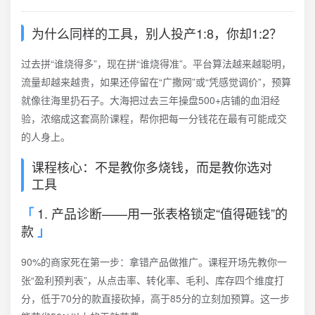
为什么同样的工具，别人投产1:8，你却1:2？
过去拼“谁烧得多”，现在拼“谁烧得准”。平台算法越来越聪明，
流量却越来越贵，如果还停留在“广撒网”或“凭感觉调价”，预算
就像往海里扔石子。大海把过去三年操盘500+店铺的血泪经
验，浓缩成这套高阶课程，帮你把每一分钱花在最有可能成交
的人身上。
课程核心：不是教你多烧钱，而是教你选对
工具
1. 产品诊断——用一张表格锁定“值得砸钱”的
款
90%的商家死在第一步：拿错产品做推广。课程开场先教你一
张“盈利预判表”，从点击率、转化率、毛利、库存四个维度打
分，低于70分的款直接砍掉，高于85分的立刻加预算。这一步