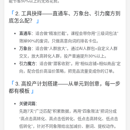
能节省50%以上的无效花费。
2. 工具抉择——直通车、万象台、引力魔方到
底怎么配？
直通车
：适合做“精准拦截”。课程会带你用“三级词包法”
筛掉90%的废词，只做高意向词的排名卡位。
万象台
：适合做“人群放大”。通过AI人群包+自定义人群
交叉，放大高转化人群，投产普遍提升30%以上。
引力魔方
：适合做“潜客收割”。用“相似店铺+相似商品”定
向，配合低价高溢价策略，把竞品流量变成你的订单。
3. 高投产计划搭建——从单元到创意，每一步
都有模板
关键词篇
：
先跑7天“广泛匹配”积累数据，再用“四象限法”把词分成
“高点击高转化、高点击低转化、低点击高转化、低点击
低转化”，针对不同象限给出加减价、删词、提权动作。