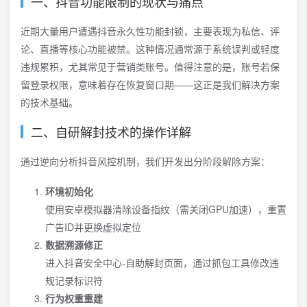
一、抖音功能限制的现状与痛点
近期大量用户遭遇抖音永久性功能封锁，主要表现为私信、评
论、直播等核心功能被禁。这种情况通常源于系统误判或轻度
违规累积，尤其常见于营销类账号。值得注意的是，账号若保
留登录权限，意味着存在恢复窗口期——这正是我们解决方案
的技术基础。
二、自研解封技术的操作详解
通过逆向分析抖音风控机制，我们开发出分阶段解除方案：
环境初始化
使用安卓模拟器清除设备指纹（需关闭GPU加速），重置
广告ID并更换虚拟定位
数据溯源修正
进入抖音安全中心-自助解封页面，通过抓包工具修改违
规记录标识符
行为权重重建