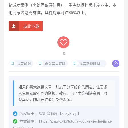
封成功案例（需处理敏感信息）。重点挖掘跨境电商业主、本
地商家等刚需群体，其复购率可达35%以上。
点此下载
0
抖音解封
永久禁言解除
抖音功能限制恢复
信息
如果你喜欢这篇文章，别忘了分享给你的朋友，让更多
人免费获取不同的影视、教程、电子书等稀缺资源！收
藏本站，随时获取最新免费资源。
版权属于：
智汇资源库【zhzyk.vip】
本文链接：
https://zhzyk.vip/tutorial/douyin-jiechu-jishu-
xiangjie.html