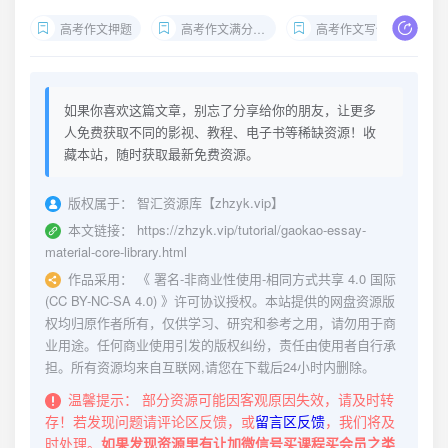
高考作文押题
高考作文满分素材
高考作文写作技巧
如果你喜欢这篇文章，别忘了分享给你的朋友，让更多
人免费获取不同的影视、教程、电子书等稀缺资源！收
藏本站，随时获取最新免费资源。
版权属于：
智汇资源库【zhzyk.vip】
本文链接：
https://zhzyk.vip/tutorial/gaokao-essay-
material-core-library.html
作品采用：
《
署名-非商业性使用-相同方式共享 4.0 国际
(CC BY-NC-SA 4.0)
》许可协议授权。本站提供的网盘资源版
权均归原作者所有，仅供学习、研究和参考之用，请勿用于商
业用途。任何商业使用引发的版权纠纷，责任由使用者自行承
担。所有资源均来自互联网,请您在下载后24小时内删除。
温馨提示：
部分资源可能因客观原因失效，请及时转
存！若发现问题请评论区反馈，或
留言区反馈
，我们将及
时处理。
如果发现资源里有让加微信号买课程买会员之类