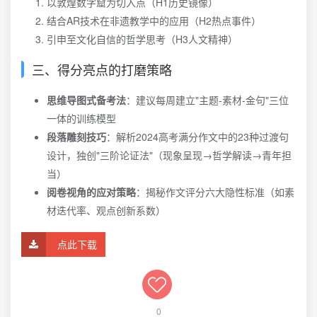
以敦煌数字窟为切入点（H1历史镜像）
结合AR技术在非遗教学中的应用（H2热点事件）
引申至文化自信的哲学思考（H3人文精神）
三、得分亮点的打磨策略
思维导图式备考法
：建议每周建立"主题-素材-金句"三位
一体的训练模型
段落雕刻技巧
：解析2024高考满分作文中的23种过渡句
设计，独创"三阶论证法"（现象呈现→哲学解读→青年担
当）
阅卷视角的应对策略
：揭秘作文评分六大隐性标准（如素
材迭代率、观点创新系数）
点此下载
0