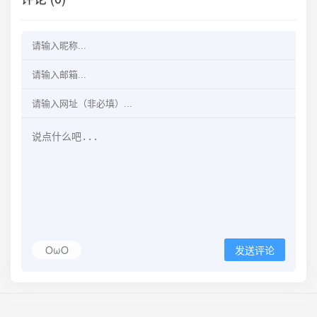
OωO
发送评论