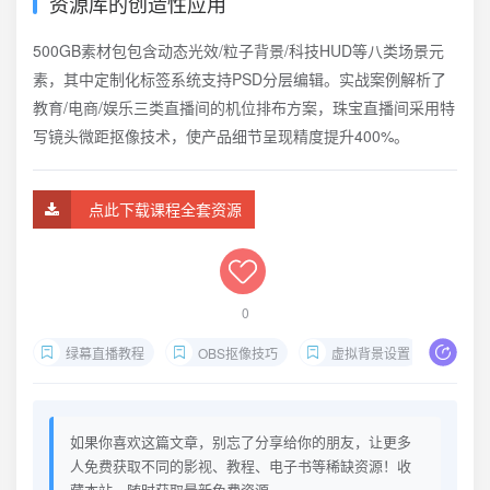
资源库的创造性应用
500GB素材包包含动态光效/粒子背景/科技HUD等八类场景元
素，其中定制化标签系统支持PSD分层编辑。实战案例解析了
教育/电商/娱乐三类直播间的机位排布方案，珠宝直播间采用特
写镜头微距抠像技术，使产品细节呈现精度提升400%。
点此下载课程全套资源
0
绿幕直播教程
OBS抠像技巧
虚拟背景设置
直播
如果你喜欢这篇文章，别忘了分享给你的朋友，让更多
人免费获取不同的影视、教程、电子书等稀缺资源！收
藏本站，随时获取最新免费资源。