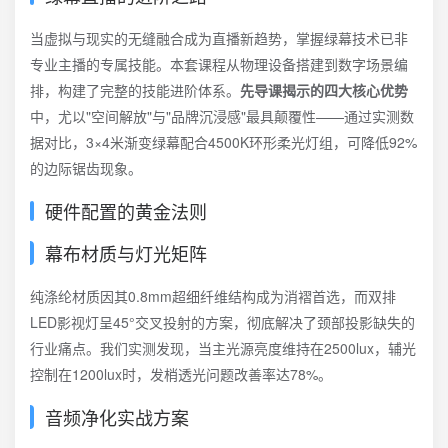
当虚拟与现实的无缝融合成为直播新趋势，掌握绿幕技术已非
专业主播的专属技能。本套课程从物理设备搭建到数字场景编
排，构建了完整的技能进阶体系。
先导课揭示的四大核心优势
中，尤以"空间解放"与"品牌沉浸感"最具颠覆性——通过实测数
据对比，3×4米渐变绿幕配合4500K环形柔光灯组，可降低92%
的边际锯齿现象。
硬件配置的黄金法则
幕布材质与灯光矩阵
纯涤纶材质因其0.8mm超细纤维结构成为消褶首选，而双排
LED影视灯呈45°交叉投射的方案，彻底解决了颈部投影缺失的
行业痛点。我们实测发现，当主光源亮度维持在2500lux，辅光
控制在1200lux时，发梢透光问题改善率达78%。
音频净化实战方案